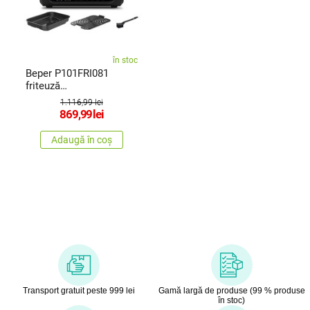
în stoc
Beper P101FRI081
friteuză
multifuncțională cu
1.116,99 lei
aercald Cucinotto Pro
869,99
lei
Adaugă în coș
Transport gratuit peste 999 lei
Gamă largă de produse (99 % produse
în stoc)