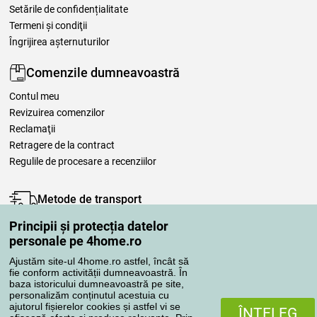
Setările de confidențialitate
Termeni şi condiţii
Îngrijirea așternuturilor
Comenzile dumneavoastră
Contul meu
Revizuirea comenzilor
Reclamaţii
Retragere de la contract
Regulile de procesare a recenziilor
Metode de transport
Principii și protecția datelor
personale pe 4home.ro
Metode de plată
Ajustăm site-ul 4home.ro astfel, încât să
fie conform activității dumneavoastră. În
baza istoricului dumneavoastră pe site,
personalizăm conținutul acestuia cu
Magazin de încredere
ajutorul fișierelor cookies și astfel vi se
ÎNŢELEG