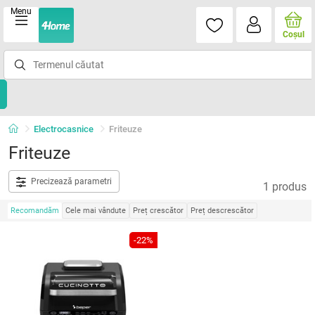
Menu
Coşul
Electrocasnice
Friteuze
Friteuze
Precizează parametri
1 produs
Recomandăm
Cele mai vândute
Preț crescător
Preț descrescător
-22%