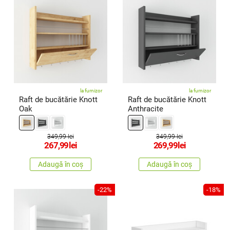
la furnizor
la furnizor
Raft de bucătărie Knott
Raft de bucătărie Knott
Oak
Anthracite
349,99 lei
349,99 lei
267,99
lei
269,99
lei
Adaugă în coș
Adaugă în coș
-22%
-18%