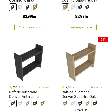
Cosmic Walnut
Cosmic Sapphire Oak
82,99
lei
82,99
lei
Adaugă în coș
Adaugă în coș
-91%
2,0
2,5
2x
la furnizor
1x
la furnizor
Raft de bucătărie
Raft de bucătărie
Denver Anthracite
Denver Sapphire Oak
824,99 lei