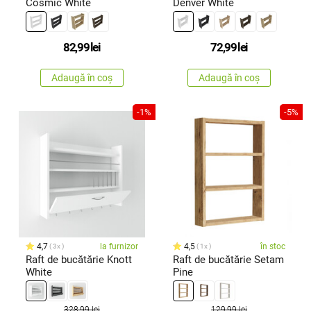
Cosmic White
Denver White
82,99
lei
72,99
lei
Adaugă în coș
Adaugă în coș
-1%
-5%
4,7
la furnizor
4,5
în stoc
3x
1x
Raft de bucătărie Knott
Raft de bucătărie Setam
White
Pine
328,99 lei
129,99 lei