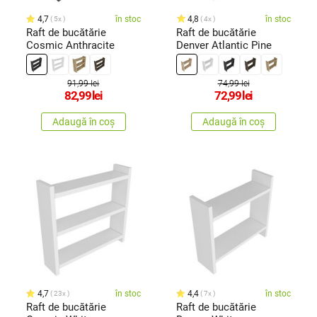
4,7
în stoc
4,8
în stoc
5x
4x
Raft de bucătărie
Raft de bucătărie
Cosmic Anthracite
Denver Atlantic Pine
91,99 lei
74,99 lei
82,99
lei
72,99
lei
Adaugă în coș
Adaugă în coș
4,7
în stoc
4,4
în stoc
23x
7x
Raft de bucătărie
Raft de bucătărie