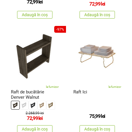
72,99
lei
72,99
lei
Adaugă în coș
Adaugă în coș
-97%
la furnizor
la furnizor
Raft de bucătărie
Raft Ici
Denver Walnut
2.268,99 lei
75,99
lei
72,99
lei
Adaugă în coș
Adaugă în coș