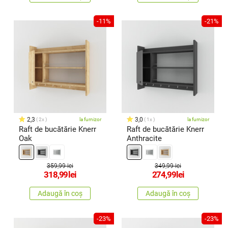
-11%
-21%
2,3
3,0
2x
la furnizor
1x
la furnizor
Raft de bucătărie Knerr
Raft de bucătărie Knerr
Oak
Anthracite
359,99 lei
349,99 lei
318,99
lei
274,99
lei
Adaugă în coș
Adaugă în coș
-23%
-23%