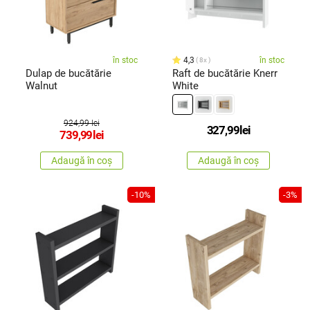
în stoc
4,3
în stoc
8x
Dulap de bucătărie
Raft de bucătărie Knerr
Walnut
White
924,99 lei
327,99
lei
739,99
lei
Adaugă în coș
Adaugă în coș
-10%
-3%