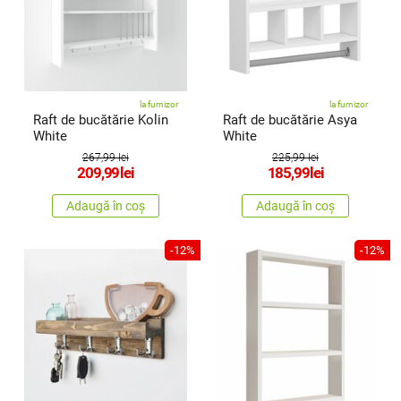
la furnizor
la furnizor
Raft de bucătărie Kolin
Raft de bucătărie Asya
White
White
267,99 lei
225,99 lei
209,99
lei
185,99
lei
Adaugă în coș
Adaugă în coș
-12%
-12%