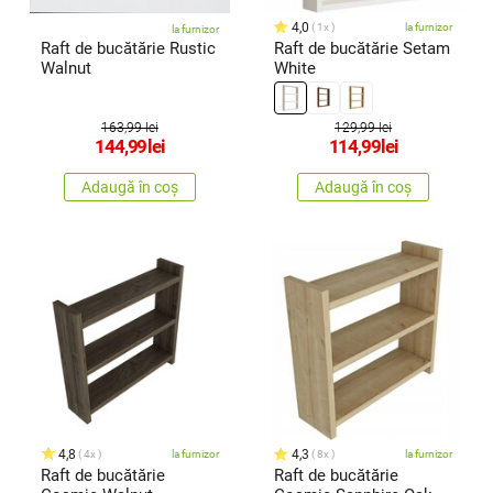
4,0
1x
la furnizor
la furnizor
Raft de bucătărie Rustic
Raft de bucătărie Setam
Walnut
White
163,99 lei
129,99 lei
144,99
lei
114,99
lei
Adaugă în coș
Adaugă în coș
4,8
4,3
4x
la furnizor
8x
la furnizor
Raft de bucătărie
Raft de bucătărie