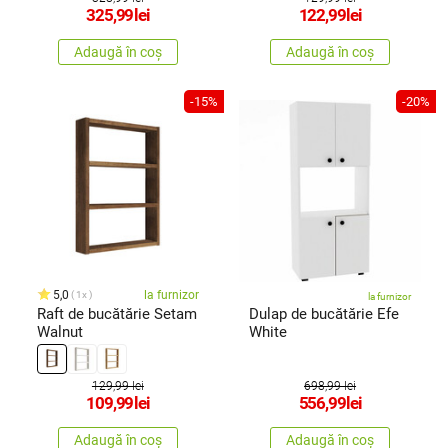
325,99
lei
122,99
lei
Adaugă în coș
Adaugă în coș
-15%
-20%
5,0
la furnizor
1x
la furnizor
Raft de bucătărie Setam
Dulap de bucătărie Efe
Walnut
White
129,99 lei
698,99 lei
109,99
lei
556,99
lei
Adaugă în coș
Adaugă în coș