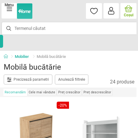
Menu
Coşul
Mobilier
Mobilă bucătărie
Mobilă bucătărie
Precizează parametri
Anulează filtrele
24 produse
Recomandăm
Cele mai vândute
Preț crescător
Preț descrescător
-20%