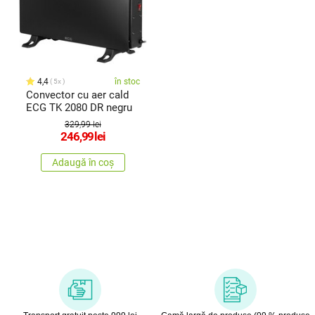
4,4
în stoc
5x
Convector cu aer cald
ECG TK 2080 DR negru
329,99 lei
246,99
lei
Adaugă în coș