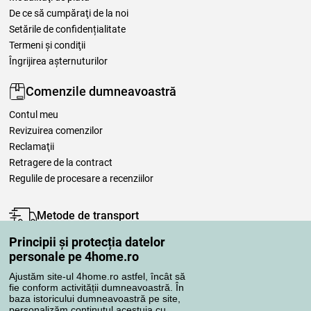
De ce să cumpăraţi de la noi
Setările de confidențialitate
Termeni şi condiţii
Îngrijirea așternuturilor
Comenzile dumneavoastră
Contul meu
Revizuirea comenzilor
Reclamaţii
Retragere de la contract
Regulile de procesare a recenziilor
Metode de transport
Principii și protecția datelor
personale pe 4home.ro
Metode de plată
Ajustăm site-ul 4home.ro astfel, încât să
fie conform activității dumneavoastră. În
baza istoricului dumneavoastră pe site,
personalizăm conținutul acestuia cu