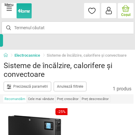
Menu
Coşul
Electrocasnice
Sisteme de încălzire, calorifere și convectoare
Sisteme de încălzire, calorifere și
convectoare
Precizează parametri
Anulează filtrele
1 produs
Recomandăm
Cele mai vândute
Preț crescător
Preț descrescător
-25%