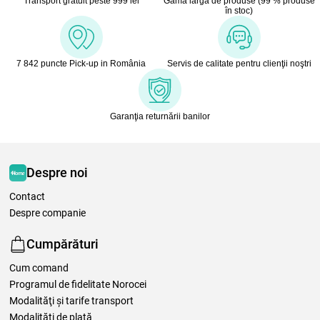
Transport gratuit peste 999 lei
Gamă largă de produse (99 % produse
în stoc)
7 842 puncte Pick-up in România
Servis de calitate pentru clienţii noştri
Garanţia returnării banilor
Despre noi
Contact
Despre companie
Cumpărături
Cum comand
Programul de fidelitate Norocei
Modalităţi şi tarife transport
Modalităţi de plată