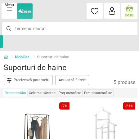
Menu
Coşul
Mobilier
Suporturi de haine
Suporturi de haine
Precizează parametri
Anulează filtrele
5 produse
Recomandăm
Cele mai vândute
Preț crescător
Preț descrescător
-7%
-21%