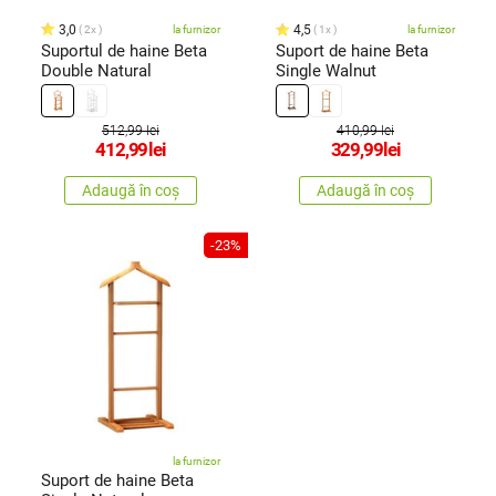
3,0
4,5
2x
la furnizor
1x
la furnizor
Suportul de haine Beta
Suport de haine Beta
Double Natural
Single Walnut
512,99 lei
410,99 lei
412,99
lei
329,99
lei
Adaugă în coș
Adaugă în coș
-23%
la furnizor
Suport de haine Beta