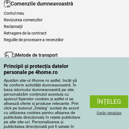
Comenzile dumneavoastră
Contul meu
Revizuirea comenzilor
Reclamaţii
Retragere de la contract
Regulile de procesare a recenziilor
Metode de transport
Principii și protecția datelor
personale pe 4home.ro
Metode de plată
Ajustăm site-ul 4home.ro astfel, încât să
fie conform activității dumneavoastră. În
baza istoricului dumneavoastră pe site,
personalizăm conținutul acestuia cu
Magazin de încredere
ajutorul fișierelor cookies și astfel vi se
ÎNŢELEG
afisează oferte si produse relevante. Prin
click pe butonul „Înteleg“ sunteți de acord
cu utilizarea cookies pentru afișarea de
Setări detaliate
publicitate direcționatș în rețele publicitare
pe alte site-uri. Personalizarea și
publicitatea direcționată pot fi setate în
Protecţia datelor cu caracter personal