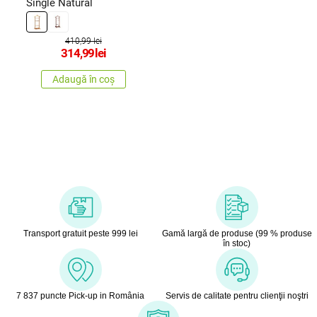
Single Natural
410,99 lei
314,99
lei
Adaugă în coș
Transport gratuit peste 999 lei
Gamă largă de produse (99 % produse
în stoc)
7 837 puncte Pick-up in România
Servis de calitate pentru clienţii noştri