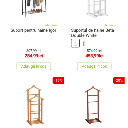
la furnizor
la furnizor
Suport pentru haine Igor
Suportul de haine Beta
Double White
307,99 lei
574,99 lei
284,99
lei
453,99
lei
Adaugă în coș
Adaugă în coș
-19%
-20%