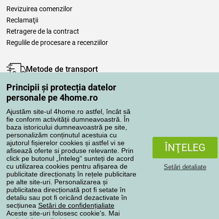
Revizuirea comenzilor
Reclamaţii
Retragere de la contract
Regulile de procesare a recenziilor
Metode de transport
Principii și protecția datelor
personale pe 4home.ro
Metode de plată
Ajustăm site-ul 4home.ro astfel, încât să
fie conform activității dumneavoastră. În
baza istoricului dumneavoastră pe site,
personalizăm conținutul acestuia cu
Magazin de încredere
ajutorul fișierelor cookies și astfel vi se
ÎNŢELEG
afisează oferte si produse relevante. Prin
click pe butonul „Înteleg“ sunteți de acord
cu utilizarea cookies pentru afișarea de
Setări detaliate
publicitate direcționatș în rețele publicitare
pe alte site-uri. Personalizarea și
publicitatea direcționată pot fi setate în
Protecţia datelor cu caracter personal
detaliu sau pot fi oricând dezactivate în
secțiunea
Setări de confidențialiate
Aceste site-uri folosesc cookie's. Mai