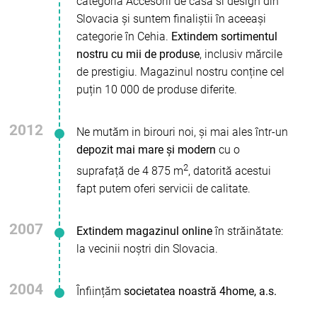
categoria Accesorii de casă si design din
Slovacia și suntem finaliștii în aceeași
categorie în Cehia.
Extindem sortimentul
nostru cu mii de produse
, inclusiv mărcile
de prestigiu. Magazinul nostru conține cel
puțin 10 000 de produse diferite.
2012
Ne mutăm in birouri noi, și mai ales într-un
depozit mai mare și modern
cu o
2
suprafață de 4 875 m
, datorită acestui
fapt putem oferi servicii de calitate.
2007
Extindem magazinul online
în străinătate:
la vecinii noștri din Slovacia.
2004
Înființăm
societatea noastră 4home, a.s.