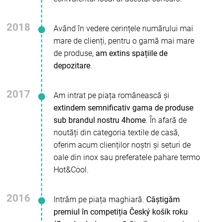
2018
Având în vedere cerințele numărului mai
mare de clienți, pentru o gamă mai mare
de produse,
am extins spațiile de
depozitare
.
2017
Am intrat pe piața românească și
extindem semnificativ gama de produse
sub brandul nostru 4home
. În afară de
noutăți din categoria textile de casă,
oferim acum clienților noștri și seturi de
oale din inox sau preferatele pahare termo
Hot&Cool.
2016
Intrăm pe piața maghiară.
Câștigăm
premiul în competiția Český košík roku