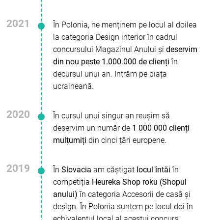
2021
În Polonia, ne menținem pe locul al doilea
la categoria Design interior în cadrul
concursului Magazinul Anului și
deservim
din nou peste 1.000.000 de clienți
în
decursul unui an. Intrăm pe piața
ucraineană.
2020
În cursul unui singur an reușim să
deservim un număr de
1 000 000 clienți
mulțumiți
din cinci țări europene.
2019
În
Slovacia
am căștigat
locul întăi
în
competiția
Heureka Shop roku (Shopul
anului)
în categoria Accesorii de casă și
design. În Polonia suntem pe locul doi în
echivalentul local al acestui concurs.