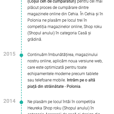
(Coșul ceh de cumpărături)
pentru cel mai
plăcut proces de cumpărare dintre
magazinele online din Cehia. În Cehia și în
Polonia ne plasăm pe locul trei în
competiția magazinelor online, Shop roku
(Shopul anului) în categoria Casă și
grădină.
2015
Continuăm îmbunătățirea, magazinului
nostru online, aplicăm noua versiune web,
care este optimizată pentru toate
echipamentele moderne precum tablete
sau telefoane mobile.
Intrăm pe o altă
piață din străinătate - Polonia
.
2014
Ne plasăm pe locul întâi în competiția
Heureka Shop roku (Shopul anului) în