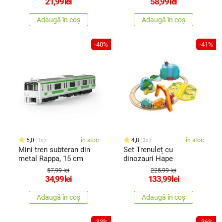
21,99
lei
58,99
lei
Adaugă în coș
Adaugă în coș
-40%
-41%
5,0
în stoc
4,8
în stoc
1x
3x
Mini tren subteran din
Set Trenuleț cu
metal Rappa, 15 cm
dinozauri Hape
57,99 lei
225,99 lei
34,99
lei
133,99
lei
Adaugă în coș
Adaugă în coș
-33%
-36%