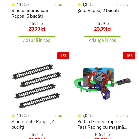
4,3
în stoc
4,3
în stoc
2x
2x
Șine și încrucișări
Șine Rappa, 2 bucăți
Rappa, 5 bucăți
25,99 lei
25,99 lei
23,99
lei
23,99
lei
Adaugă în coș
Adaugă în coș
-15%
-45%
4,3
în stoc
5,0
în stoc
2x
3x
Șine drepte Rappa , 4
Pistă de curse rapide
bucăți
Fast Racing cu mașină,
7 piese, 46,5 x 6,2 x 29,6
25,99 lei
106,99 lei
cm