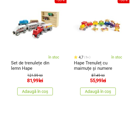
în stoc
4,7
în stoc
5x
Set de trenulețe din
Hape Trenuleț cu
lemn Hape
maimuțe și numere
121,99 lei
87,49 lei
81,99
lei
55,99
lei
Adaugă în coș
Adaugă în coș