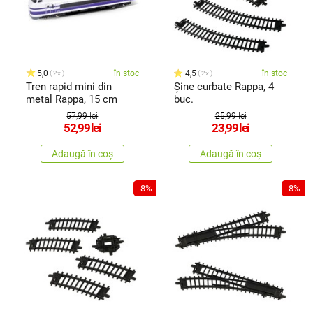
5,0
în stoc
4,5
în stoc
2x
2x
Tren rapid mini din
Șine curbate Rappa, 4
metal Rappa, 15 cm
buc.
57,99 lei
25,99 lei
52,99
lei
23,99
lei
Adaugă în coș
Adaugă în coș
-8%
-8%