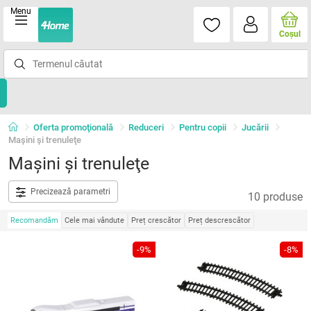
Menu
Coşul
Oferta promoţională
Reduceri
Pentru copii
Jucării
Maşini şi trenuleţe
Maşini şi trenuleţe
Precizează parametri
10 produse
Recomandăm
Cele mai vândute
Preț crescător
Preț descrescător
-9%
-8%