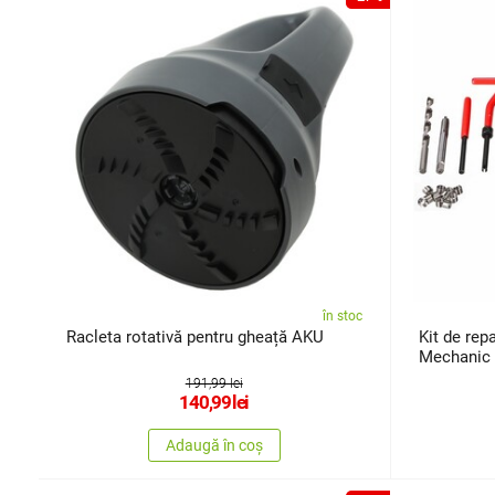
în stoc
Racleta rotativă pentru gheață AKU
Kit de repa
Mechanic 
191,99 lei
140,99
lei
Adaugă în coș