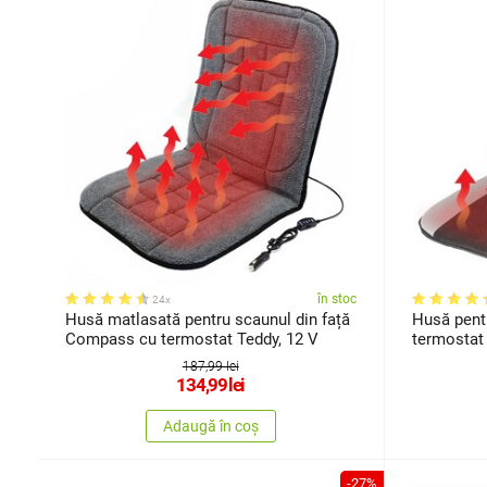
în stoc
24x
Husă matlasată pentru scaunul din față
Husă pentr
Compass cu termostat Teddy, 12 V
termosta
187,99 lei
134,99
lei
Adaugă în coș
-27%