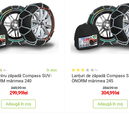
în stoc
4x
7x
entru zăpadă Compass SUV-
Lanțuri de zăpadă Compass 
M mărimea 240
ÖNORM mărimea 245
345,99 lei
354,99 lei
299,99
lei
304,99
lei
Adaugă în coș
Adaugă în coș