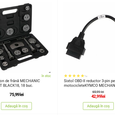
în stoc
1x
ston de frână MECHANIC
Sixtol OBD-II reductor 3-pin p
 BLACK18, 18 buc.
motocicleteKYMCO MECHAN
19
65,99 lei
75,99
lei
42,99
lei
Adaugă în coș
Adaugă în coș