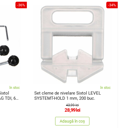
-36%
-34%
în stoc
în stoc
ixtol
Set cleme de nivelare Sixtol LEVEL
G TDI, 6
SYSTEMT-HOLD 1 mm, 200 buc.
43,99 lei
28,99
lei
Adaugă în coș