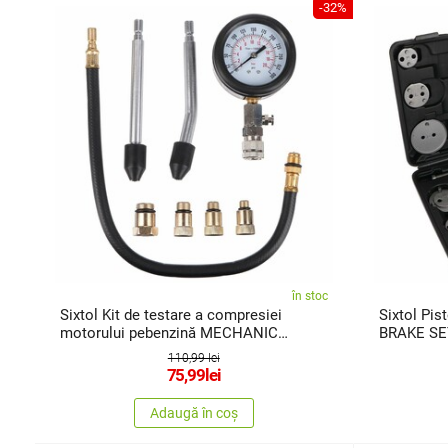
-32%
în stoc
Sixtol Kit de testare a compresiei
Sixtol Pi
motorului pebenzină MECHANIC
BRAKE SET
ENGINE TESTER 8, 0-20 bar, 8 buc
110,99 lei
75,99
lei
Adaugă în coș