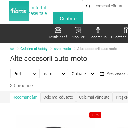
confortul
casei tale
Textile casă
Mobilier
Decorațiuni
Bucătărie ș
Grădina şi hobby
Auto-moto
Alte accesorii auto-moto
Alte accesorii auto-moto
Preţ
brand
Culoare
Precizează 
30 produse
Recomandăm
Cele mai căutate
Cele mai vândute
Preț c
-36%