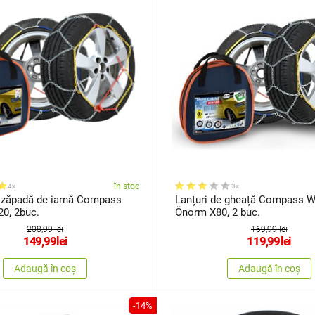
în stoc
4x
3x
e zăpadă de iarnă Compass
Lanțuri de gheață Compass W
0, 2buc.
Önorm X80, 2 buc.
208,99 lei
169,99 lei
149,99
lei
119,99
lei
Adaugă în coș
Adaugă în coș
-14%