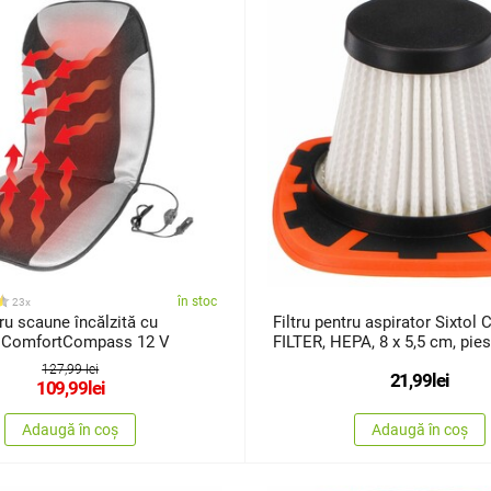
în stoc
23x
u scaune încălzită cu
Filtru pentru aspirator Sixtol
t ComfortCompass 12 V
FILTER, HEPA, 8 x 5,5 cm, pie
schimb
127,99 lei
21,99
lei
109,99
lei
Adaugă în coș
Adaugă în coș