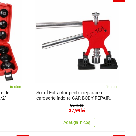
în stoc
în stoc
re de
Sixtol Extractor pentru repararea
/2"
caroserieiîndoite CAR BODY REPAIR
ONE, 13 x 8 x 18,5 cm
63,49 lei
37,99
lei
Adaugă în coș