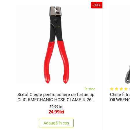
-38%
în stoc
Sixtol Clește pentru coliere de furtun tip
Cheie filt
CLIC-RMECHANIC HOSE CLAMP 4, 26,5
OILWRENCH
x 9,5 cm
39,99 lei
24,99
lei
Adaugă în coș