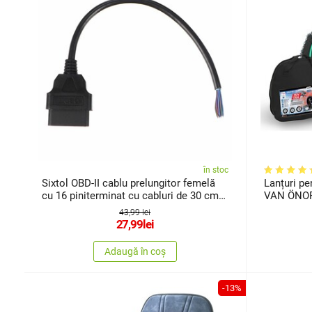
în stoc
Sixtol OBD-II cablu prelungitor femelă
Lanțuri p
cu 16 piniterminat cu cabluri de 30 cm
VAN ÖNOR
MECHANIC CABLE 27
43,99 lei
27,99
lei
Adaugă în coș
-13%