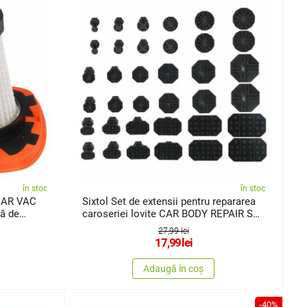
în stoc
în stoc
 CAR VAC
Sixtol Set de extensii pentru repararea
să de
caroseriei lovite CAR BODY REPAIR SET
40, 40 buc
27,99 lei
17,99
lei
Adaugă în coș
-40%