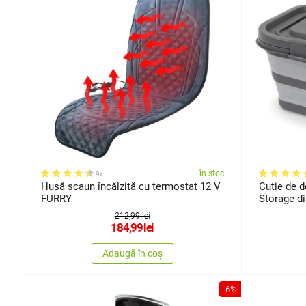
în stoc
9x
Husă scaun încălzită cu termostat 12 V
Cutie de d
FURRY
Storage di
212,99 lei
184,99
lei
Adaugă în coș
-6%