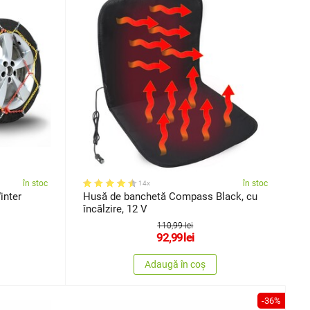
în stoc
în stoc
14x
inter
Husă de banchetă Compass Black, cu
încălzire, 12 V
110,99 lei
92,99
lei
Adaugă în coș
-36%