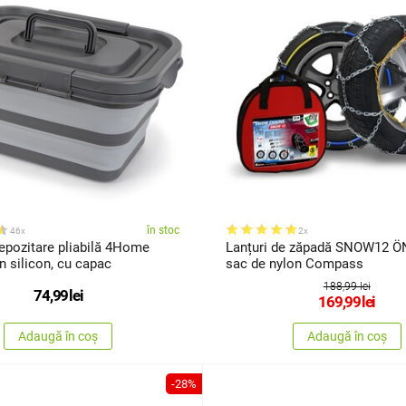
în stoc
46x
2x
epozitare pliabilă 4Home
Lanțuri de zăpadă SNOW12 
n silicon, cu capac
sac de nylon Compass
188,99 lei
74,99
lei
169,99
lei
Adaugă în coș
Adaugă în coș
-28%