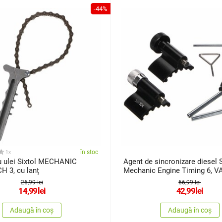
-44%
în stoc
1x
ru ulei Sixtol MECHANIC
Agent de sincronizare diesel S
 3, cu lanț
Mechanic Engine Timing 6, VA
buc.
26,99 lei
66,99 lei
14,99
lei
42,99
lei
Adaugă în coș
Adaugă în coș