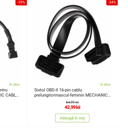
-35%
-34%
în stoc
în stoc
entru
Sixtol OBD-II 16-pin cablu
IC CABLE
prelungitormascul-feminin MECHANIC
CABLE 24
64,99 lei
42,99
lei
Adaugă în coș