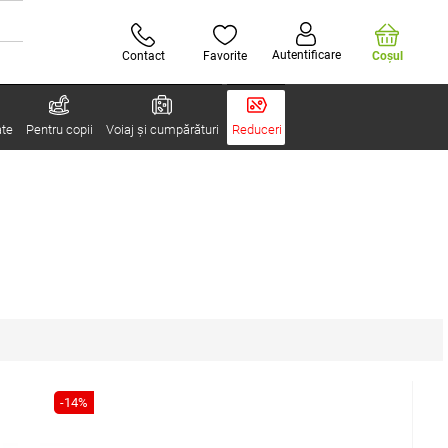
Autentificare
Contact
Favorite
Coşul
ate
Pentru copii
Voiaj și cumpărături
Reduceri
-14%