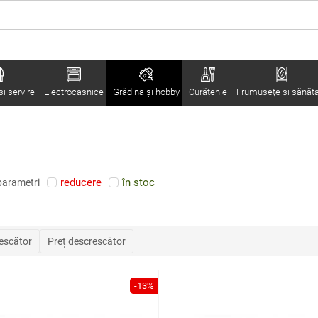
i servire
Electrocasnice
Grădina şi hobby
Curățenie
Frumuseţe şi sănăt
reducere
în stoc
parametri
rescător
Preț descrescător
-13%