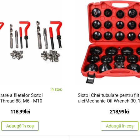
în stoc
rare a filetelor Sixtol
Sixtol Chei tubulare pentru filt
Thread 88, M6 - M10
uleiMechanic Oil Wrench 30, 1
118,99
lei
218,99
lei
Adaugă în coș
Adaugă în coș