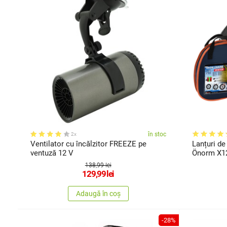
în stoc
2x
Ventilator cu încălzitor FREEZE pe
Lanțuri d
ventuză 12 V
Önorm X12
138,99 lei
129,99
lei
Adaugă în coș
-28%