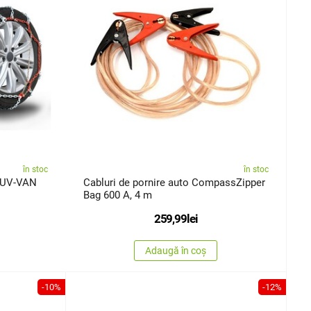
în stoc
în stoc
SUV-VAN
Cabluri de pornire auto CompassZipper
Bag 600 A, 4 m
259,99
lei
Adaugă în coș
-10%
-12%