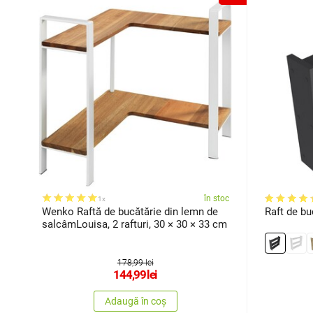
în stoc
1x
Wenko Raftă de bucătărie din lemn de
Raft de bu
salcâmLouisa, 2 rafturi, 30 × 30 × 33 cm
178,99 lei
144,99
lei
Adaugă în coș