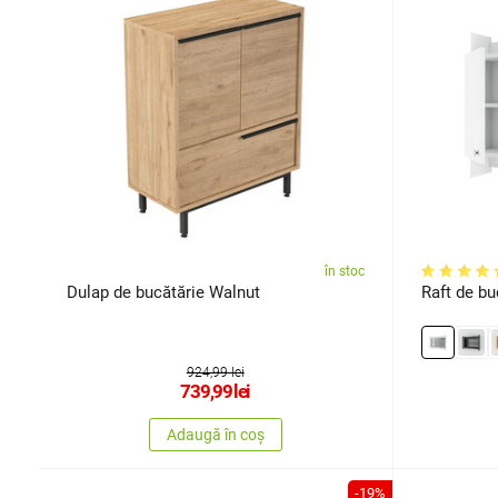
în stoc
Dulap de bucătărie Walnut
Raft de bu
924,99 lei
739,99
lei
Adaugă în coș
-19%