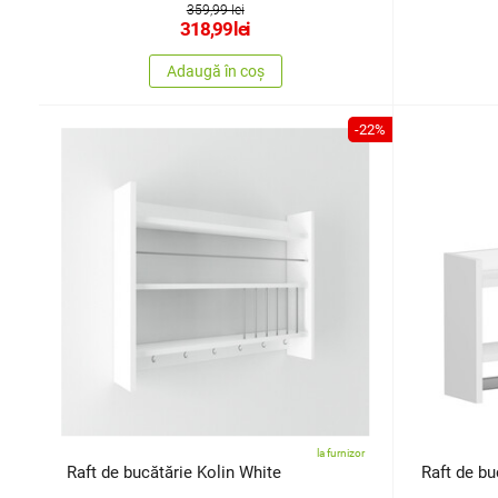
359,99 lei
318,99
lei
Adaugă în coș
-22%
la furnizor
Raft de bucătărie Kolin White
Raft de bu