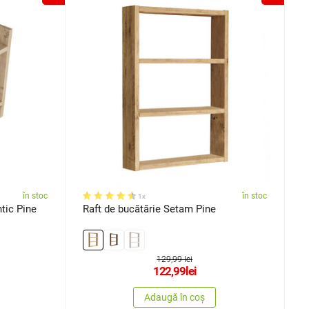
în stoc
în stoc
1x
tic Pine
Raft de bucătărie Setam Pine
129,99 lei
122,99
lei
Adaugă în coș