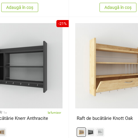
Adaugă în coș
Adaugă în coș
-21%
1x
la furnizor
cătărie Knerr Anthracite
Raft de bucătărie Knott Oak