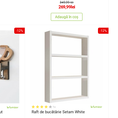
349,99 lei
269,99
lei
Adaugă în coș
-12%
-12%
1x
la furnizor
la furnizor
ut
Raft de bucătărie Setam White