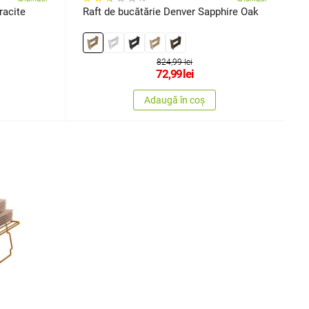
racite
Raft de bucătărie Denver Sapphire Oak
824,99 lei
72,99
lei
Adaugă în coș