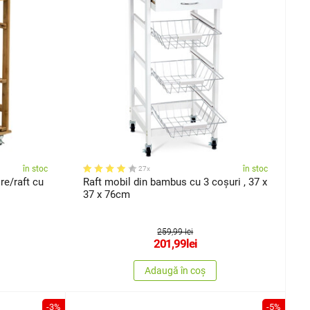
în stoc
în stoc
27x
re/raft cu
Raft mobil din bambus cu 3 coșuri , 37 x
37 x 76cm
259,99 lei
201,99
lei
Adaugă în coș
-3%
-5%