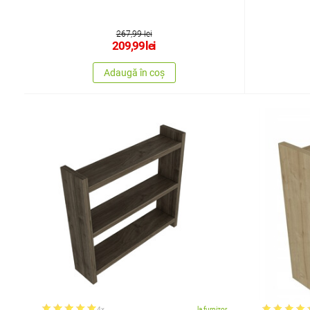
267,99 lei
209,99
lei
Adaugă în coș
4x
la furnizor