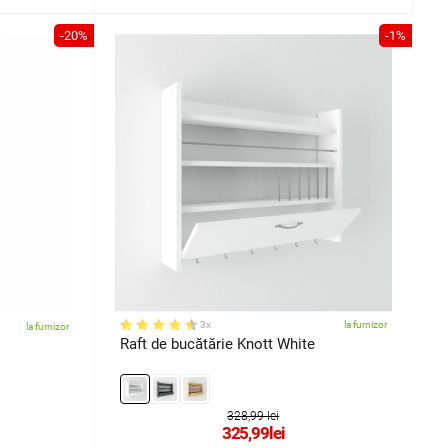
-20%
-1%
3x
la furnizor
la furnizor
Raft de bucătărie Knott White
328,99 lei
325,99
lei