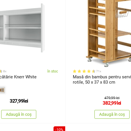
în stoc
8x
71x
cătărie Knerr White
Masă din bambus pentru servi
rotile, 50 x 37 x 83 cm
479,99 lei
327,99
lei
382,99
lei
Adaugă în coș
Adaugă în coș
-10%