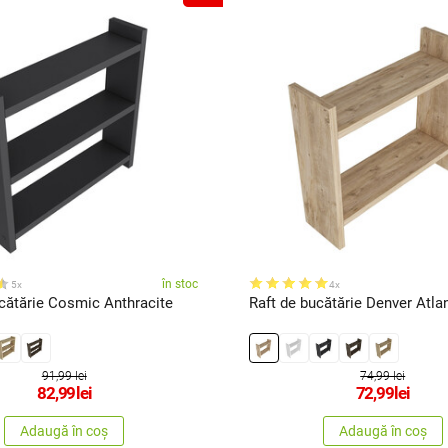
în stoc
5x
4x
cătărie Cosmic Anthracite
Raft de bucătărie Denver Atlan
91,99 lei
74,99 lei
82,99
lei
72,99
lei
Adaugă în coș
Adaugă în coș