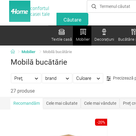
confortul
casei tale
Textile casă
Mobilier
Decorațiuni
Bucătărie ș
Mobilier
Mobilă bucătărie
Mobilă bucătărie
Preţ
brand
Culoare
Precizează 
27 produse
Recomandăm
Cele mai căutate
Cele mai vândute
Preț c
-20%