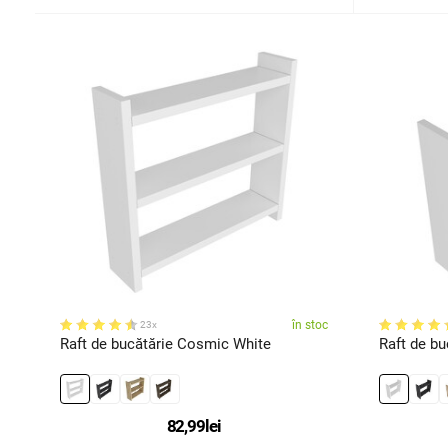
în stoc
23x
Raft de bucătărie Cosmic White
Raft de bu
82,99
lei