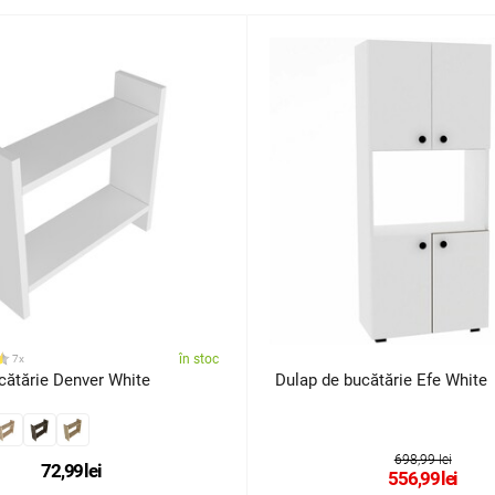
în stoc
7x
cătărie Denver White
Dulap de bucătărie Efe White
698,99 lei
72,99
lei
556,99
lei