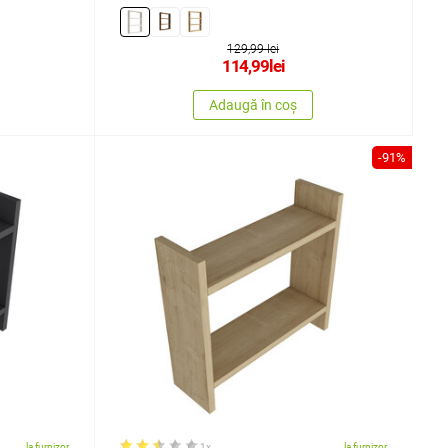
129,99 lei
114,99
lei
Adaugă în coș
-91%
la furnizor
1x
la furnizor