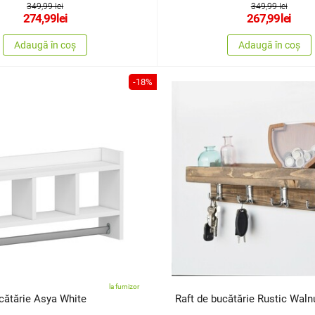
349,99 lei
349,99 lei
274,99
lei
267,99
lei
Adaugă în coș
Adaugă în coș
-18%
la furnizor
cătărie Asya White
Raft de bucătărie Rustic Waln