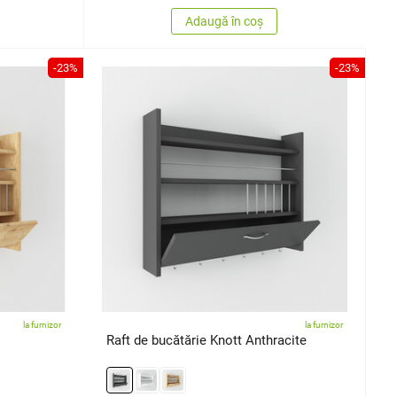
Adaugă în coș
-23%
-23%
la furnizor
la furnizor
Raft de bucătărie Knott Anthracite