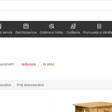
i servire
Electrocasnice
Grădina şi hobby
Curățenie
Frumuseţe şi sănăt
reducere
în stoc
parametri
rescător
Preț descrescător