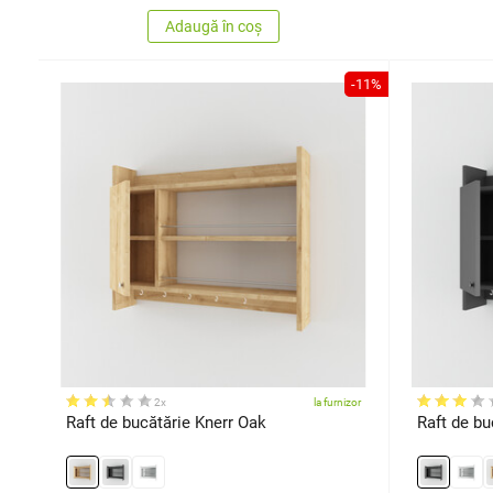
Adaugă în coș
-11%
2x
la furnizor
Raft de bucătărie Knerr Oak
Raft de bu