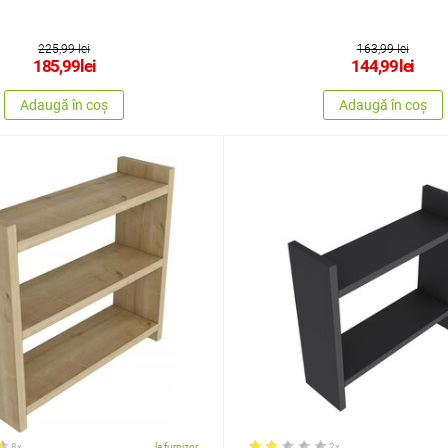
225,99 lei
163,99 lei
185,99
lei
144,99
lei
Adaugă în coș
Adaugă în coș
8x
la furnizor
2x