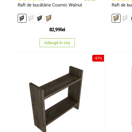
Raft de bucătărie Cosmic Walnut
Raft de b
82,99
lei
Adaugă în coș
-97%