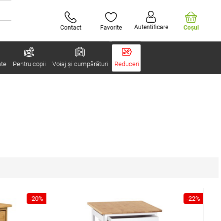
Autentificare
Contact
Favorite
Coşul
ate
Pentru copii
Voiaj și cumpărături
Reduceri
-20%
-22%