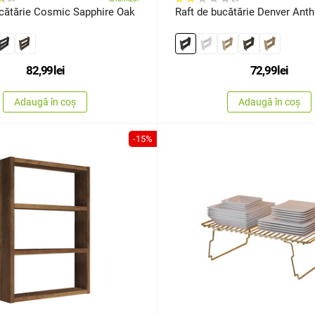
ucătărie Cosmic Sapphire Oak
Raft de bucătărie Denver Anth
82,99
lei
72,99
lei
Adaugă în coș
Adaugă în coș
-15%