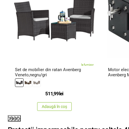
c
la furnizor
Set de mobilier din ratan Avenberg
Motor elect
Veneto,negru/gri
Avenberg 
511,99
lei
Adaugă în coș
Next