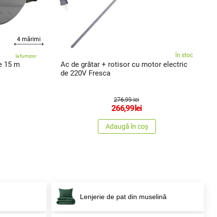
4 mărimi
în stoc
la furnizor
e 15 m
Ac de grătar + rotisor cu motor electric
de 220V Fresca
276,99 lei
266,99
lei
Adaugă în coș
Lenjerie de pat din muselină