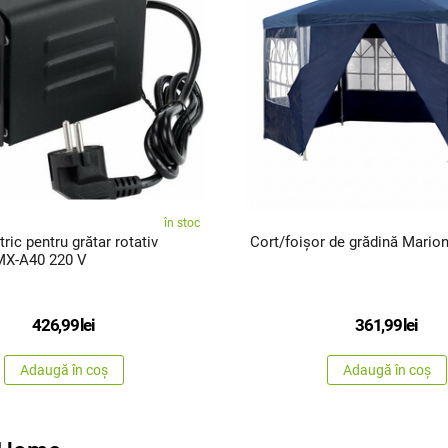
în stoc
ric pentru grătar rotativ
Cort/foișor de grădină Mario
MX-A40 220 V
426,99
lei
361,99
lei
Adaugă în coș
Adaugă în coș