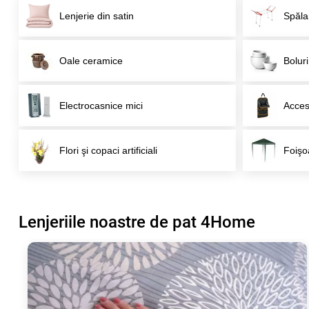
Lenjerie din satin
Spăla
Oale ceramice
Boluri
Electrocasnice mici
Acceso
Flori şi copaci artificiali
Foişo
Lenjeriile noastre de pat 4Home