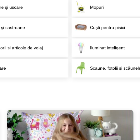
re şi uscare
Mopuri
 şi castroane
Cuşti pentru pisici
rii și articole de voiaj
Iluminat inteligent
are
Scaune, fotolii și scăunel