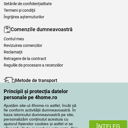
Setările de confidențialitate
Termeni şi condiţii
Îngrijirea așternuturilor
Comenzile dumneavoastră
Contul meu
Revizuirea comenzilor
Reclamaţii
Retragere de la contract
Regulile de procesare a recenziilor
Metode de transport
Principii și protecția datelor
personale pe 4home.ro
Metode de plată
Ajustăm site-ul 4home.ro astfel, încât să
fie conform activității dumneavoastră. În
baza istoricului dumneavoastră pe site,
personalizăm conținutul acestuia cu
Magazin de încredere
ajutorul fișierelor cookies și astfel vi se
ÎNŢELEG