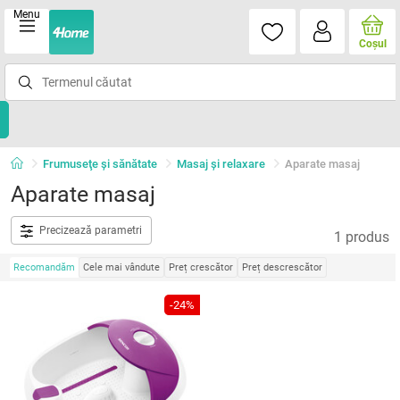
Menu
Coşul
Frumuseţe şi sănătate
Masaj şi relaxare
Aparate masaj
Aparate masaj
Precizează parametri
1 produs
Recomandăm
Cele mai vândute
Preț crescător
Preț descrescător
-24%