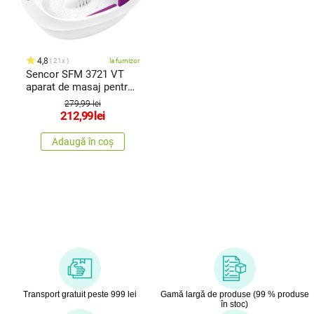
4,8
21x
la furnizor
Sencor SFM 3721 VT
aparat de masaj pentru
picioare
279,99 lei
212,99
lei
Adaugă în coș
Transport gratuit peste 999 lei
Gamă largă de produse (99 % produse
în stoc)