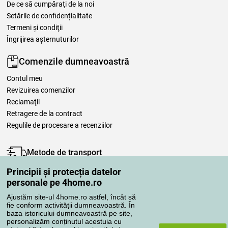
De ce să cumpăraţi de la noi
Setările de confidențialitate
Termeni şi condiţii
Îngrijirea așternuturilor
Comenzile dumneavoastră
Contul meu
Revizuirea comenzilor
Reclamaţii
Retragere de la contract
Regulile de procesare a recenziilor
Metode de transport
Principii și protecția datelor
personale pe 4home.ro
Metode de plată
Ajustăm site-ul 4home.ro astfel, încât să
fie conform activității dumneavoastră. În
baza istoricului dumneavoastră pe site,
personalizăm conținutul acestuia cu
Magazin de încredere