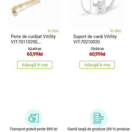
în stoc
în stoc
Perie de curățat Vitility
Suport de cană Vitility
VIT-70110290,
VIT-70210020
pentruploscă de urinat
92,49 lei
79,99 lei
65,99
lei
60,99
lei
Adaugă în coș
Adaugă în coș
Transport gratuit peste 999 lei
Gamă largă de produse (99 % produse