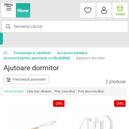
Menu
Coşul
Frumuseţe şi sănătate
Accesorii sanitare
Accesorii pentru persoane cu dizabilităţi
Ajutoare dormitor
Ajutoare dormitor
Precizează parametri
2 produse
Recomandăm
Cele mai vândute
Preț crescător
Preț descrescător
-29%
-24%