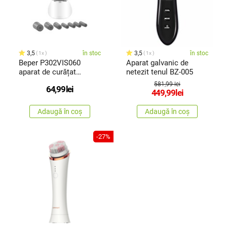
3,5
în stoc
3,5
în stoc
1x
1x
Beper P302VIS060
Aparat galvanic de
aparat de curățat
netezit tenul BZ-005
pensulecosmetice
581,99 lei
64,99
lei
449,99
lei
Adaugă în coș
Adaugă în coș
-27%