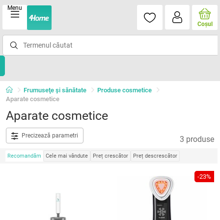
Menu
Coşul
Frumuseţe şi sănătate
Produse cosmetice
Aparate cosmetice
Aparate cosmetice
Precizează parametri
3 produse
Recomandăm
Cele mai vândute
Preț crescător
Preț descrescător
-23%