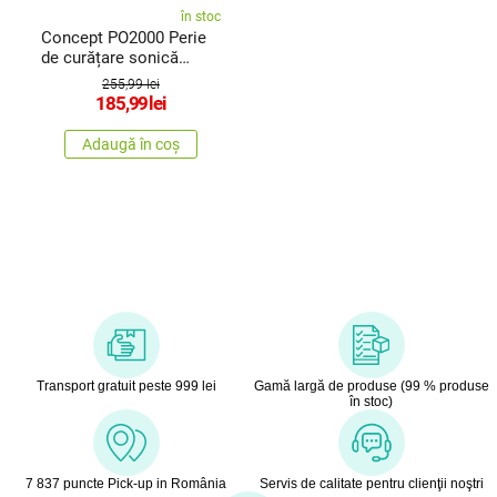
în stoc
Concept PO2000 Perie
de curățare sonică
pentru față Perfect Skin
255,99 lei
185,99
lei
Adaugă în coș
Transport gratuit peste 999 lei
Gamă largă de produse (99 % produse
în stoc)
7 837 puncte Pick-up in România
Servis de calitate pentru clienţii noştri