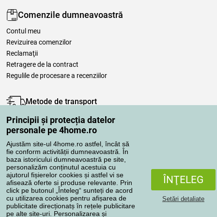
Comenzile dumneavoastră
Contul meu
Revizuirea comenzilor
Reclamaţii
Retragere de la contract
Regulile de procesare a recenziilor
Metode de transport
Principii și protecția datelor
personale pe 4home.ro
Metode de plată
Ajustăm site-ul 4home.ro astfel, încât să
fie conform activității dumneavoastră. În
baza istoricului dumneavoastră pe site,
personalizăm conținutul acestuia cu
Magazin de încredere
ajutorul fișierelor cookies și astfel vi se
ÎNŢELEG
afisează oferte si produse relevante. Prin
click pe butonul „Înteleg“ sunteți de acord
cu utilizarea cookies pentru afișarea de
Setări detaliate
publicitate direcționatș în rețele publicitare
pe alte site-uri. Personalizarea și