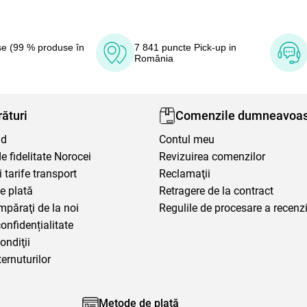
e (99 % produse în
7 841 puncte Pick-up in
România
ături
Comenzile dumneavoas
nd
Contul meu
 fidelitate Norocei
Revizuirea comenzilor
i tarife transport
Reclamaţii
e plată
Retragere de la contract
mpăraţi de la noi
Regulile de procesare a recenzi
confidențialitate
ondiţii
ternuturilor
Metode de plată