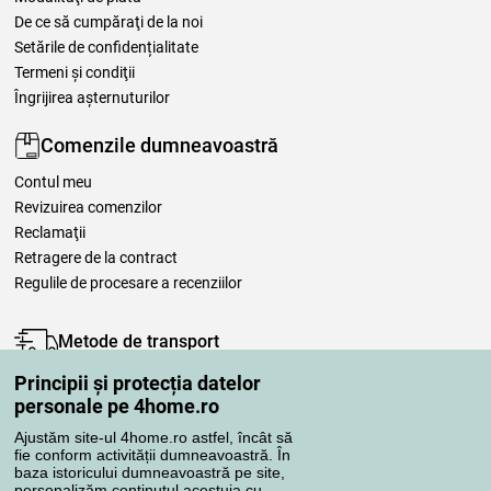
De ce să cumpăraţi de la noi
Setările de confidențialitate
Termeni şi condiţii
Îngrijirea așternuturilor
Comenzile dumneavoastră
Contul meu
Revizuirea comenzilor
Reclamaţii
Retragere de la contract
Regulile de procesare a recenziilor
Metode de transport
Principii și protecția datelor
personale pe 4home.ro
Metode de plată
Ajustăm site-ul 4home.ro astfel, încât să
fie conform activității dumneavoastră. În
baza istoricului dumneavoastră pe site,
personalizăm conținutul acestuia cu