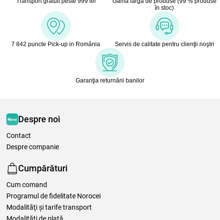
Transport gratuit peste 999 lei
Gamă largă de produse (99 % produse
în stoc)
7 842 puncte Pick-up in România
Servis de calitate pentru clienţii noştri
Garanţia returnării banilor
Despre noi
Contact
Despre companie
Cumpărături
Cum comand
Programul de fidelitate Norocei
Modalităţi şi tarife transport
Modalităţi de plată