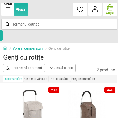
Menu
Coşul
Voiaj și cumpărături
Genţi cu rotiţe
Genţi cu rotiţe
Precizează parametri
Anulează filtrele
2 produse
Recomandăm
Cele mai vândute
Preț crescător
Preț descrescător
-20%
-44%