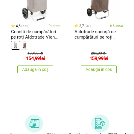
4,5
în stoc
3,7
55x
3x
la furnizor
Geantă de cumpărături
Aldotrade sacoșă de
pe roți Aldotrade Viena,
cumpărături pe roți
gri
Praga,maro
193,99 lei
283,99 lei
154,99
lei
159,99
lei
Adaugă în coș
Adaugă în coș