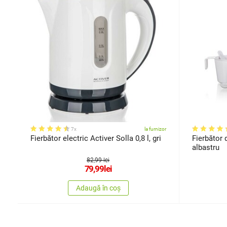
7x
la furnizor
Fierbător electric Activer Solla 0,8 l, gri
Fierbător d
albastru
82,99 lei
79,99
lei
Adaugă în coș