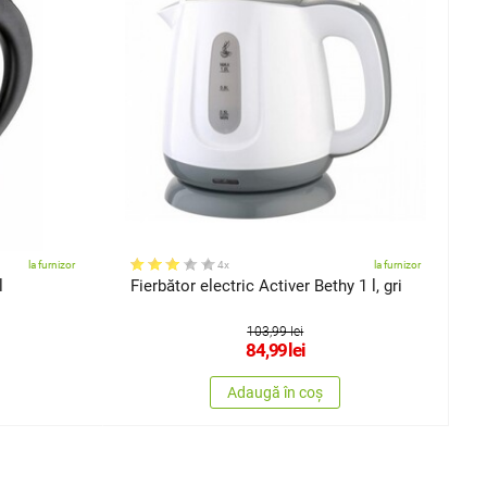
la furnizor
4x
la furnizor
l
Fierbător electric Activer Bethy 1 l, gri
103,99 lei
84,99
lei
Adaugă în coș