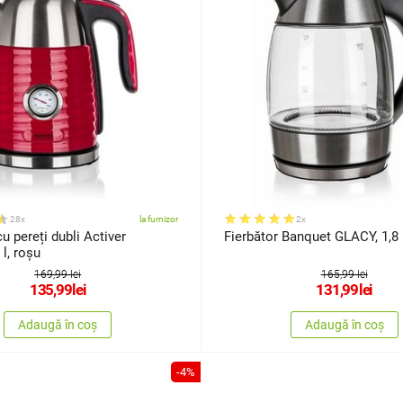
28x
la furnizor
2x
cu pereți dubli Activer
Fierbător Banquet GLACY, 1,8 
l, roșu
169,99 lei
165,99 lei
135,99
lei
131,99
lei
Adaugă în coș
Adaugă în coș
-4%