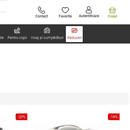
Autentificare
Contact
Favorite
Coşul
ate
Pentru copii
Voiaj și cumpărături
Reduceri
-20%
-18%