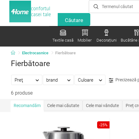
confortul
casei tale
Textile casă
Mobilier
Decorațiuni
Bucătărie ș
Electrocasnice
Fierbătoare
Fierbătoare
Preţ
brand
Culoare
Precizează 
6 produse
Recomandăm
Cele mai căutate
Cele mai vândute
Preț c
-25%