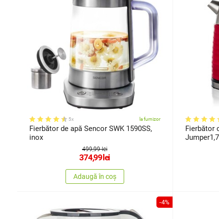
5x
la furnizor
Fierbător de apă Sencor SWK 1590SS,
Fierbător 
inox
Jumper1,7 
499,99 lei
374,99
lei
Adaugă în coș
-4%