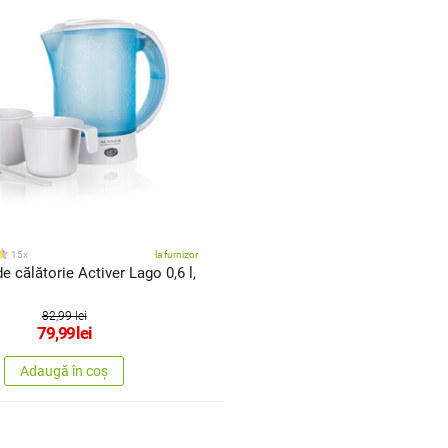
15x
la furnizor
e călătorie Activer Lago 0,6 l,
82,99 lei
79,99
lei
Adaugă în coș