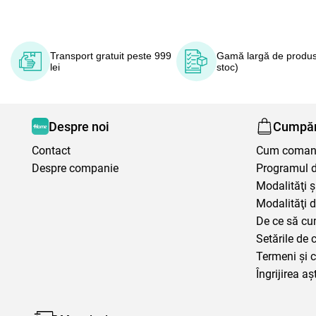
Transport gratuit peste 999
Gamă largă de produs
lei
stoc)
Despre noi
Cumpăr
Contact
Cum coma
Despre companie
Programul de
Modalităţi ş
Modalităţi d
De ce să cu
Setările de 
Termeni şi c
Îngrijirea aș