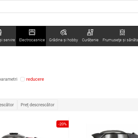
i servire
Electrocasnice
Grădina şi hobby
Curățenie
Frumuseţe şi sănăt
reducere
parametri
rescător
Preț descrescător
-20%