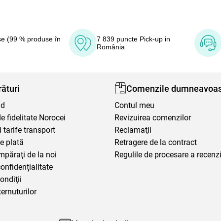
e (99 % produse în
7 839 puncte Pick-up in
România
ături
Comenzile dumneavoas
nd
Contul meu
 fidelitate Norocei
Revizuirea comenzilor
i tarife transport
Reclamaţii
e plată
Retragere de la contract
mpăraţi de la noi
Regulile de procesare a recenzi
confidențialitate
ondiţii
ternuturilor