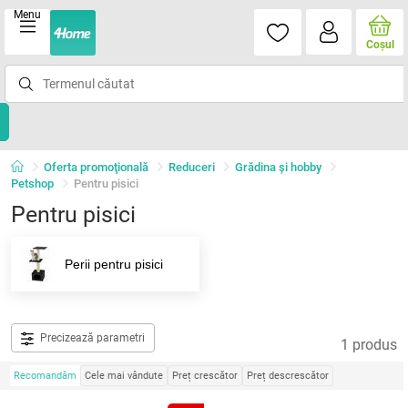
Menu
Coşul
Oferta promoţională
Reduceri
Grădina şi hobby
Petshop
Pentru pisici
Pentru pisici
Perii pentru pisici
Precizează parametri
1 produs
Recomandăm
Cele mai vândute
Preț crescător
Preț descrescător