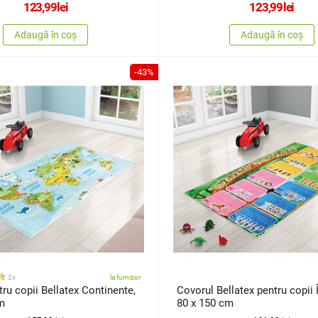
123,99
lei
123,99
lei
Adaugă în coș
Adaugă în coș
-43%
2x
la furnizor
ru copii Bellatex Continente,
Covorul Bellatex pentru copii 
m
80 x 150 cm