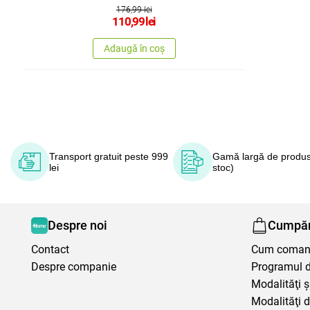
176,99 lei
110,99
lei
Adaugă în coș
Transport gratuit peste 999
Gamă largă de produs
lei
stoc)
Despre noi
Cumpăr
Contact
Cum coma
Despre companie
Programul de
Modalităţi ş
Modalităţi d