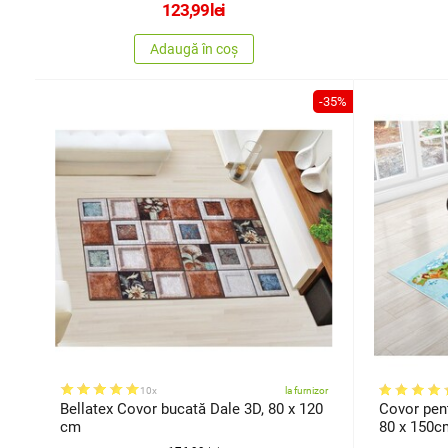
123,99
lei
Adaugă în coș
-35%
10x
la furnizor
Bellatex Covor bucată Dale 3D, 80 x 120
Covor pent
cm
80 x 150c