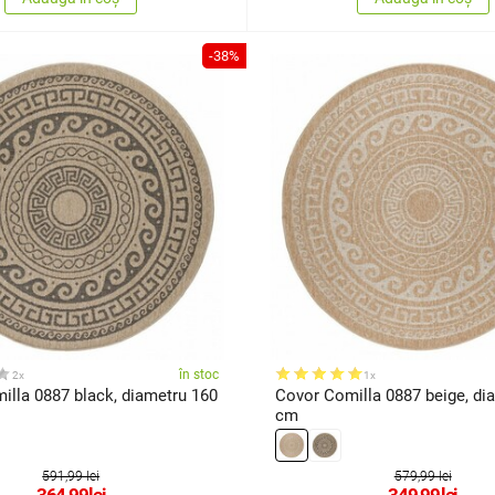
-38%
în stoc
2x
1x
illa 0887 black, diametru 160
Covor Comilla 0887 beige, di
cm
591,99 lei
579,99 lei
364,99
lei
349,99
lei