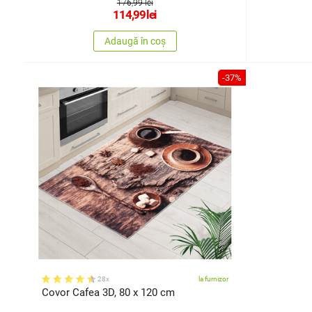
176,99 lei
114,99
lei
Adaugă în coș
-37%
28x
la furnizor
Covor Cafea 3D, 80 x 120 cm