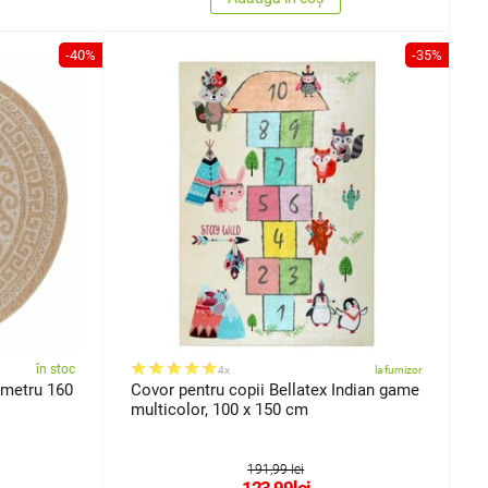
-40%
-35%
în stoc
4x
la furnizor
ametru 160
Covor pentru copii Bellatex Indian game
multicolor, 100 x 150 cm
191,99 lei
123,99
lei