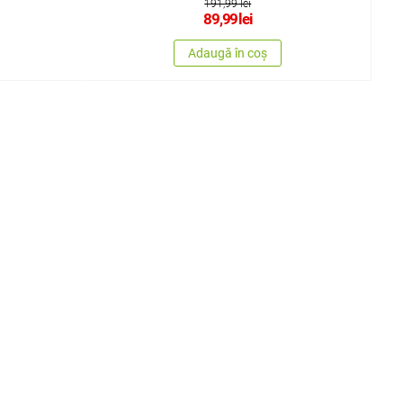
191,99 lei
89,99
lei
Adaugă în coș