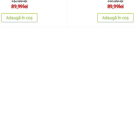
157,99 lei
191,99 lei
89,99
lei
89,99
lei
Adaugă în coș
Adaugă în coș