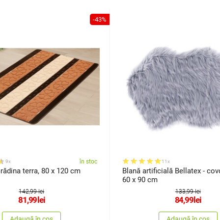
-43%
în stoc
9x
11x
ădina terra, 80 x 120 cm
Blană artificială Bellatex - cov
60 x 90 cm
142,99 lei
133,99 lei
81,99
lei
84,99
lei
Adaugă în coș
Adaugă în coș