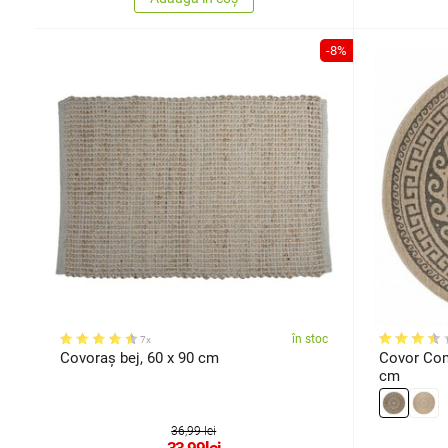
-8%
în stoc
7x
Covoraș bej, 60 x 90 cm
Covor Com
cm
36,99 lei
33,99
lei