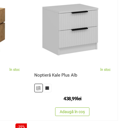
în stoc
în stoc
Noptieră Kale Plus Alb
438,99
lei
Adaugă în coș
-39%