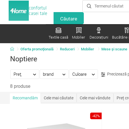
confortul
casei tale
Textile casă
Mobilier
Decorațiuni
Bucătărie ș
Oferta promoţională
Reduceri
Mobilier
Mese şi scaune
Noptiere
Preţ
brand
Culoare
Precizează 
8 produse
Recomandăm
Cele mai căutate
Cele mai vândute
Preț c
-42%