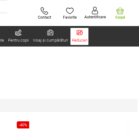
Autentificare
Contact
Favorite
Coşul
ate
Pentru copii
Voiaj și cumpărături
Reduceri
-40%