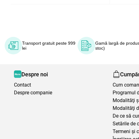
Transport gratuit peste 999
Gamă largă de produs
lei
stoc)
Despre noi
Cumpăr
Contact
Cum coma
Despre companie
Programul de
Modalităţi ş
Modalităţi d
De ce să cu
Setările de 
Termeni şi c