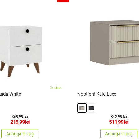
în stoc
Kada White
Noptieră Kale Luxe
369,99 lei
842,99 lei
215,99
lei
511,99
lei
Adaugă în coș
Adaugă în coș