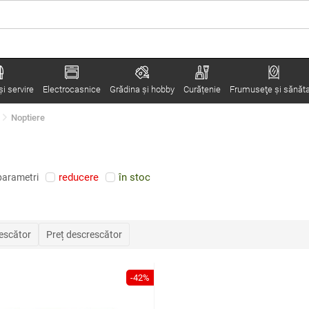
i servire
Electrocasnice
Grădina şi hobby
Curățenie
Frumuseţe şi sănăt
Noptiere
reducere
în stoc
parametri
rescător
Preț descrescător
-42%