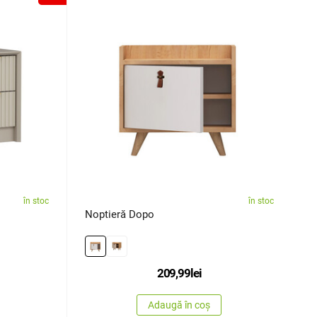
în stoc
în stoc
Noptieră Dopo
209,99
lei
Adaugă în coș