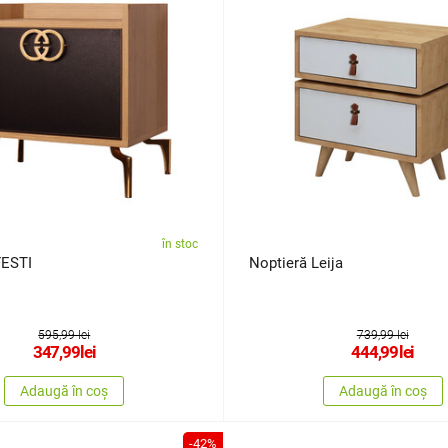
în stoc
FESTI
Noptieră Leija
595,99 lei
739,99 lei
347,99
lei
444,99
lei
Adaugă în coș
Adaugă în coș
-42%