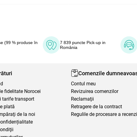
e (99 % produse în
7 839 puncte Pick-up in
România
ături
Comenzile dumneavoas
nd
Contul meu
 fidelitate Norocei
Revizuirea comenzilor
i tarife transport
Reclamaţii
e plată
Retragere de la contract
mpăraţi de la noi
Regulile de procesare a recenzi
confidențialitate
ondiţii