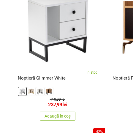
în stoc
Noptieră Glimmer White
Noptieră 
410,99 lei
237,99
lei
Adaugă în coș
-42%