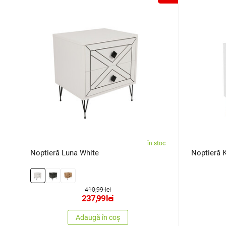
în stoc
Noptieră Luna White
Noptieră 
410,99 lei
237,99
lei
Adaugă în coș