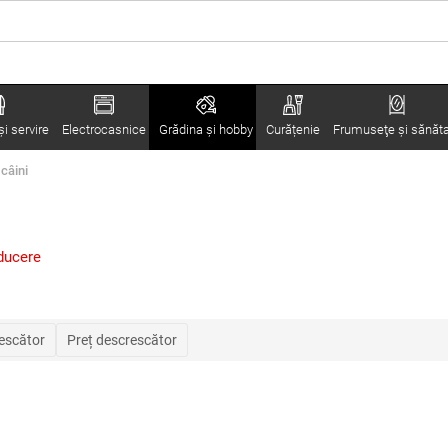
i servire
Electrocasnice
Grădina şi hobby
Curățenie
Frumuseţe şi sănăt
câini
ducere
rescător
Preț descrescător