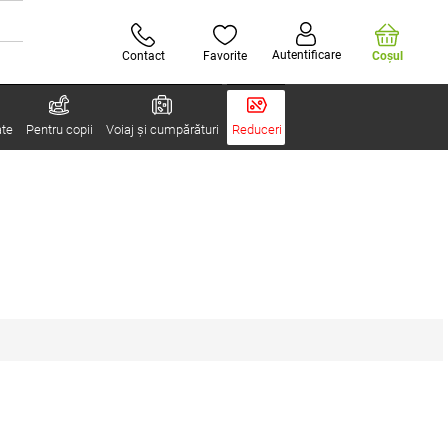
Autentificare
Contact
Favorite
Coşul
ate
Pentru copii
Voiaj și cumpărături
Reduceri