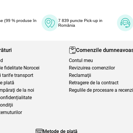
e (99 % produse în
7 839 puncte Pick-up in
România
ături
Comenzile dumneavoas
nd
Contul meu
 fidelitate Norocei
Revizuirea comenzilor
i tarife transport
Reclamaţii
e plată
Retragere de la contract
mpăraţi de la noi
Regulile de procesare a recenzi
confidențialitate
ondiţii
ternuturilor
Metode de plată