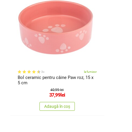
3x
la furnizor
Bol ceramic pentru câine Paw roz, 15 x
5 cm
40,99 lei
37,99
lei
Adaugă în coș