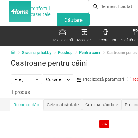
confortul
casei tale
Textile casă
Mobilier
Decorațiuni
Bucătărie ș
Grădina şi hobby
Petshop
Pentru câini
Castroane pentru 
Castroane pentru câini
re
Preţ
Culoare
Precizează parametri
1 produs
Recomandăm
Cele mai căutate
Cele mai vândute
Preț c
-7%