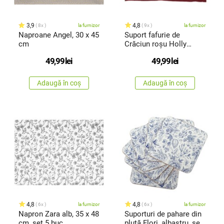
3,9
4,8
8x
la furnizor
9x
la furnizor
Naproane Angel, 30 x 45
Suport fafurie de
cm
Crăciun roșu Holly
Christmas, 48 x 33 cm
49,99
lei
49,99
lei
Adaugă în coș
Adaugă în coș
4,8
4,8
6x
la furnizor
6x
la furnizor
Napron Zara alb, 35 x 48
Suporturi de pahare din
cm, set 5 buc.
plută Flori, albastru, set