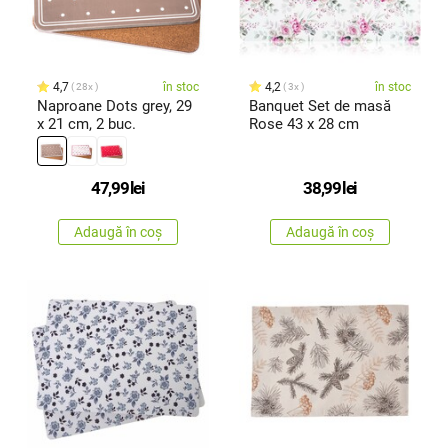
4,7
în stoc
4,2
în stoc
28x
3x
Naproane Dots grey, 29
Banquet Set de masă
x 21 cm, 2 buc.
Rose 43 x 28 cm
47,99
lei
38,99
lei
Adaugă în coș
Adaugă în coș