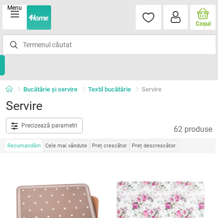
Menu
Coşul
Bucătărie și servire
Textil bucătărie
Servire
Servire
Precizează parametri
62 produse
Recomandăm
Cele mai vândute
Preț crescător
Preț descrescător