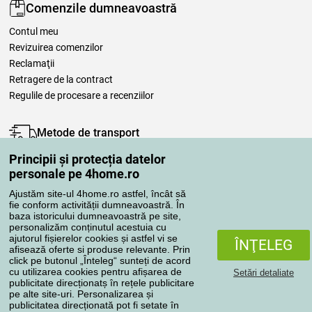
Comenzile dumneavoastră
Contul meu
Revizuirea comenzilor
Reclamaţii
Retragere de la contract
Regulile de procesare a recenziilor
Metode de transport
Principii și protecția datelor
personale pe 4home.ro
Metode de plată
Ajustăm site-ul 4home.ro astfel, încât să
fie conform activității dumneavoastră. În
baza istoricului dumneavoastră pe site,
personalizăm conținutul acestuia cu
Magazin de încredere
ajutorul fișierelor cookies și astfel vi se
ÎNŢELEG
afisează oferte si produse relevante. Prin
click pe butonul „Înteleg“ sunteți de acord
cu utilizarea cookies pentru afișarea de
Setări detaliate
publicitate direcționatș în rețele publicitare
pe alte site-uri. Personalizarea și
publicitatea direcționată pot fi setate în
Protecţia datelor cu caracter personal