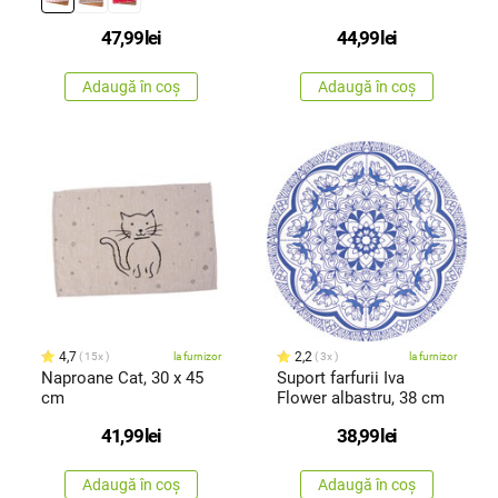
47,99
lei
44,99
lei
Adaugă în coș
Adaugă în coș
4,7
2,2
15x
la furnizor
3x
la furnizor
Naproane Cat, 30 x 45
Suport farfurii Iva
cm
Flower albastru, 38 cm
41,99
lei
38,99
lei
Adaugă în coș
Adaugă în coș