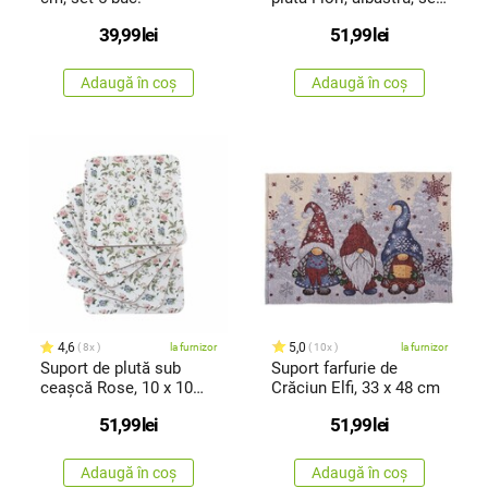
de 6 buc.
39,99
lei
51,99
lei
Adaugă în coș
Adaugă în coș
4,6
5,0
8x
la furnizor
10x
la furnizor
Suport de plută sub
Suport farfurie de
ceașcă Rose, 10 x 10
Crăciun Elfi, 33 x 48 cm
cm , setde 6 buc.
51,99
lei
51,99
lei
Adaugă în coș
Adaugă în coș