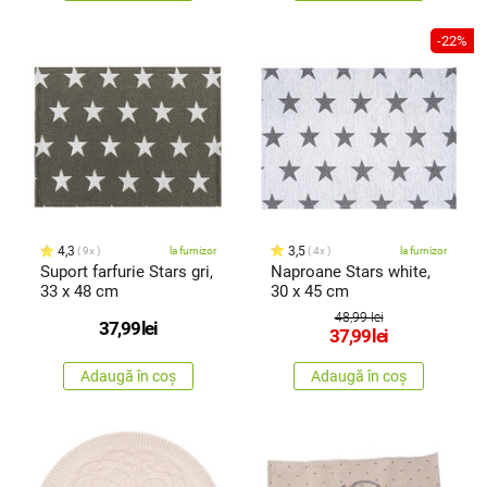
-22%
4,3
3,5
9x
la furnizor
4x
la furnizor
Suport farfurie Stars gri,
Naproane Stars white,
33 x 48 cm
30 x 45 cm
48,99 lei
37,99
lei
37,99
lei
Adaugă în coș
Adaugă în coș