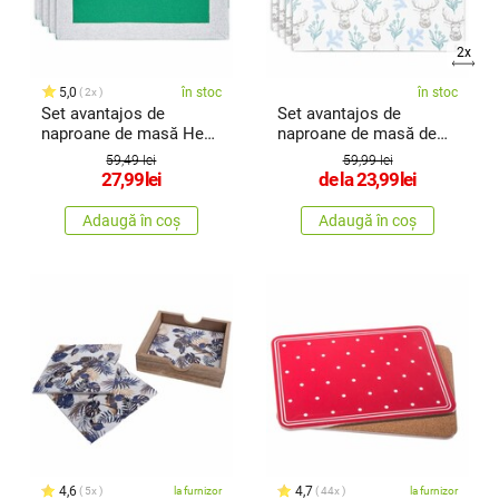
2x
5,0
în stoc
în stoc
2x
Set avantajos de
Set avantajos de
naproane de masă Heda
naproane de masă de
verde, 30 x 50 cm, 4
Crăciun
59,49 lei
59,99 lei
bucăți
27,99
lei
de la
23,99
lei
Adaugă în coș
Adaugă în coș
4,6
4,7
5x
la furnizor
44x
la furnizor