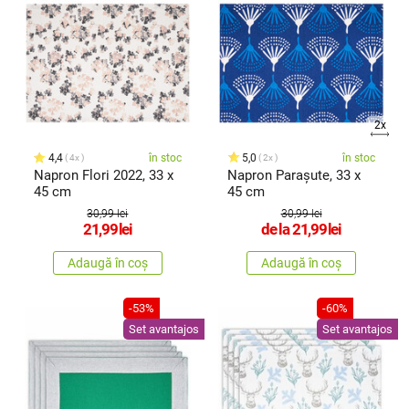
2x
4,4
în stoc
5,0
în stoc
4x
2x
Napron Flori 2022, 33 x
Napron Parașute, 33 x
45 cm
45 cm
30,99 lei
30,99 lei
21,99
lei
de la
21,99
lei
Adaugă în coș
Adaugă în coș
-53%
-60%
Set avantajos
Set avantajos