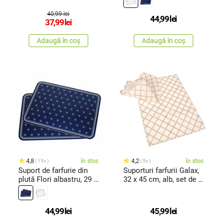
40,99 lei
44,99
lei
37,99
lei
Adaugă în coș
Adaugă în coș
4,8
în stoc
4,2
în stoc
15x
5x
Suport de farfurie din
Suporturi farfurii Galax,
plută Flori albastru, 29 x
32 x 45 cm, alb, set de 2
21 cm, set de 2 buc.
buc.
44,99
lei
45,99
lei