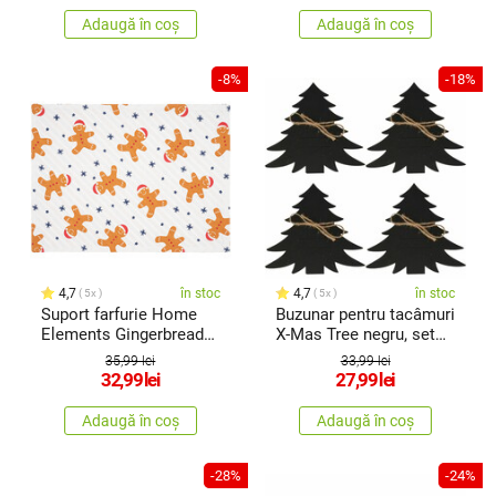
Adaugă în coș
Adaugă în coș
-8%
-18%
4,7
în stoc
4,7
în stoc
5x
5x
Suport farfurie Home
Buzunar pentru tacâmuri
Elements Gingerbread
X-Mas Tree negru, set
alb, 33 x 45 cm
de 4bucăți
35,99 lei
33,99 lei
32,99
lei
27,99
lei
Adaugă în coș
Adaugă în coș
-28%
-24%