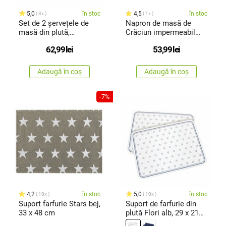
5,0
în stoc
4,5
în stoc
3x
1x
Set de 2 șervețele de
Napron de masă de
masă din plută,
Crăciun impermeabil
trandafirigri
Ace de Pin, 32 x 45 cm
62,99
lei
53,99
lei
Adaugă în coș
Adaugă în coș
-7%
4,2
în stoc
5,0
în stoc
10x
10x
Suport farfurie Stars bej,
Suport de farfurie din
33 x 48 cm
plută Flori alb, 29 x 21
cm , set de 2 buc.