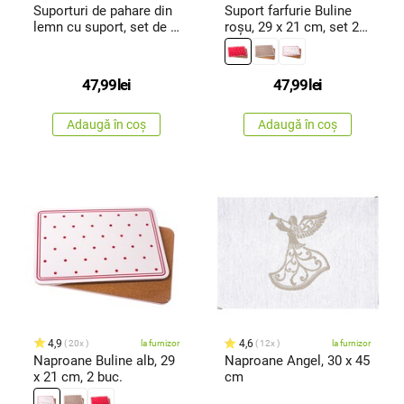
Suporturi de pahare din
Suport farfurie Buline
lemn cu suport, set de 4
roșu, 29 x 21 cm, set 2
buc.
buc
47,99
lei
47,99
lei
Adaugă în coș
Adaugă în coș
4,9
4,6
20x
la furnizor
12x
la furnizor
Naproane Buline alb, 29
Naproane Angel, 30 x 45
x 21 cm, 2 buc.
cm