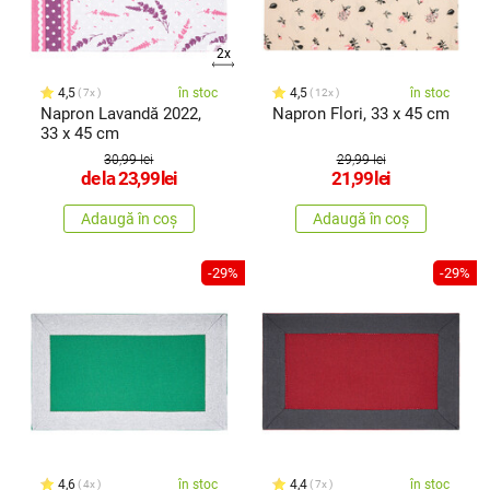
2x
4,5
în stoc
4,5
în stoc
7x
12x
Napron Lavandă 2022,
Napron Flori, 33 x 45 cm
33 x 45 cm
30,99 lei
29,99 lei
de la
23,99
lei
21,99
lei
Adaugă în coș
Adaugă în coș
-29%
-29%
4,6
în stoc
4,4
în stoc
4x
7x