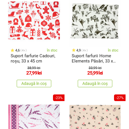
4,6
în stoc
4,9
în stoc
4x
4x
Suport farfurie Cadouri,
Suport farfurii Home
roșu, 33 x 45 cm
Elements Păsări, 33 x
45 cm
38,99 lei
33,99 lei
27,99
lei
25,99
lei
Adaugă în coș
Adaugă în coș
-23%
-27%