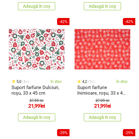
Adaugă în coș
Adaugă în coș
-42%
-42%
5,0
în stoc
4,2
în stoc
3x
7x
Suport farfurie Dulciuri,
Suport farfurie
roșu, 33 x 45 cm
Inimioare, roșu, 33 x 45
cm
37,99 lei
37,99 lei
21,99
lei
21,99
lei
Adaugă în coș
Adaugă în coș
-29%
-29%