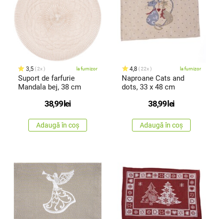
3,5
4,8
2x
la furnizor
22x
la furnizor
Suport de farfurie
Naproane Cats and
Mandala bej, 38 cm
dots, 33 x 48 cm
38,99
lei
38,99
lei
Adaugă în coș
Adaugă în coș