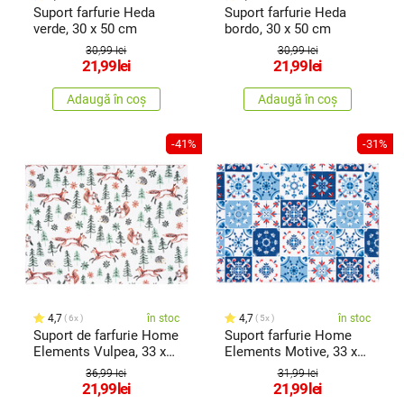
Suport farfurie Heda
Suport farfurie Heda
verde, 30 x 50 cm
bordo, 30 x 50 cm
30,99 lei
30,99 lei
21,99
lei
21,99
lei
Adaugă în coș
Adaugă în coș
-41%
-31%
4,7
în stoc
4,7
în stoc
6x
5x
Suport de farfurie Home
Suport farfurie Home
Elements Vulpea, 33 x
Elements Motive, 33 x
45 cm
45 cm
36,99 lei
31,99 lei
21,99
lei
21,99
lei