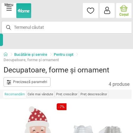
Menu
Coşul
Bucătărie și servire
Pentru copt
Decupatoare, forme şi ornament
Decupatoare, forme şi ornament
Precizează parametri
4 produse
Recomandăm
Cele mai vândute
Preț crescător
Preț descrescător
-7%