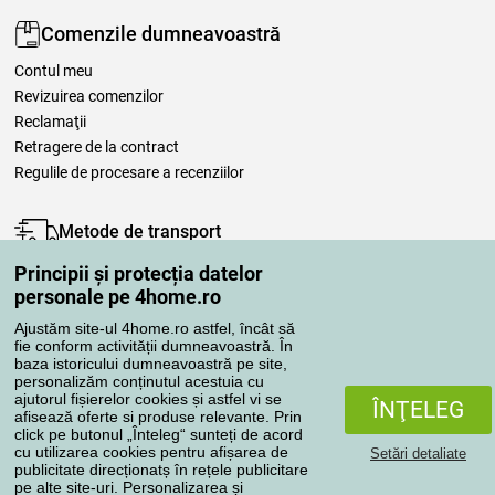
Comenzile dumneavoastră
Contul meu
Revizuirea comenzilor
Reclamaţii
Retragere de la contract
Regulile de procesare a recenziilor
Metode de transport
Principii și protecția datelor
personale pe 4home.ro
Metode de plată
Ajustăm site-ul 4home.ro astfel, încât să
fie conform activității dumneavoastră. În
baza istoricului dumneavoastră pe site,
personalizăm conținutul acestuia cu
Magazin de încredere
ajutorul fișierelor cookies și astfel vi se
ÎNŢELEG
afisează oferte si produse relevante. Prin
click pe butonul „Înteleg“ sunteți de acord
cu utilizarea cookies pentru afișarea de
Setări detaliate
publicitate direcționatș în rețele publicitare
pe alte site-uri. Personalizarea și