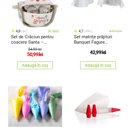
4,8
în stoc
4,7
4x
69x
la furnizor
Set de Crăciun pentru
Set matrițe prăjituri
coacere Santa –
Banquet Fagure
bol,sucitor, forme de
Culinaria, 2 buc.
54,99 lei
42,99
lei
tăiat
50,99
lei
Adaugă în coș
Adaugă în coș