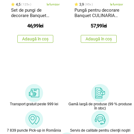
4,5
3,9
125x
la furnizor
95x
la furnizor
Set de pungi de
Pungă pentru decorare
decorare Banquet
Banquet CULINARIA
Culinaria, 20bucăți
Red, din silicon
46,99
lei
57,99
lei
Adaugă în coș
Adaugă în coș
Transport gratuit peste 999 lei
Gamă largă de produse (99 % produse
în stoc)
7 839 puncte Pick-up in România
Servis de calitate pentru clienţii noştri