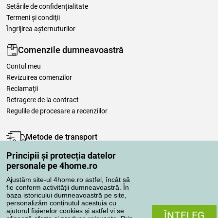
Setările de confidențialitate
Termeni şi condiţii
Îngrijirea așternuturilor
Comenzile dumneavoastră
Contul meu
Revizuirea comenzilor
Reclamaţii
Retragere de la contract
Regulile de procesare a recenziilor
Metode de transport
Principii și protecția datelor
personale pe 4home.ro
Metode de plată
Ajustăm site-ul 4home.ro astfel, încât să
fie conform activității dumneavoastră. În
baza istoricului dumneavoastră pe site,
personalizăm conținutul acestuia cu
Magazin de încredere
ajutorul fișierelor cookies și astfel vi se
ÎNŢELEG