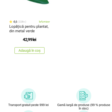
4,6
228x
la furnizor
Lopățică pentru plantat,
din metal verde
42,99
lei
Adaugă în coș
Transport gratuit peste 999 lei
Gamă largă de produse (99 % produse
în stoc)