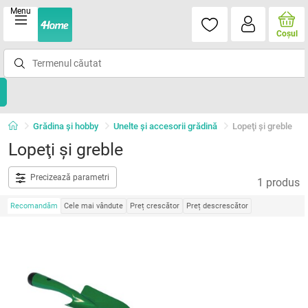
Menu
Coşul
Grădina şi hobby
Unelte şi accesorii grădină
Lopeţi şi greble
Lopeţi şi greble
Precizează parametri
1 produs
Recomandăm
Cele mai vândute
Preț crescător
Preț descrescător