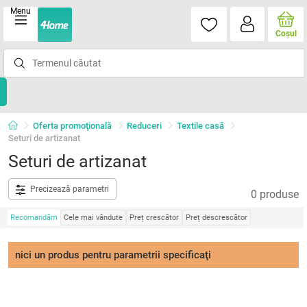
Menu
Coşul
Oferta promoţională
Reduceri
Textile casă
Seturi de artizanat
Seturi de artizanat
Precizează parametri
0 produse
Recomandăm
Cele mai vândute
Preț crescător
Preț descrescător
nici un produs pentru parametrii specificaţi