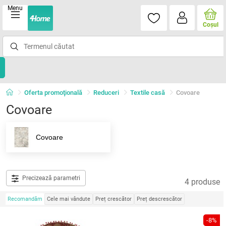
Menu
Coşul
Oferta promoţională
Reduceri
Textile casă
Covoare
Covoare
Covoare
Precizează parametri
4 produse
Recomandăm
Cele mai vândute
Preț crescător
Preț descrescător
-8%