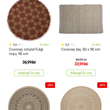
3,6
în stoc
4,3
în stoc
9x
7x
Covoraș rotund Fulgi
Covoraș bej, 60 x 90 cm
roșu, 90 cm
36,99 lei
36,99
lei
33,99
lei
Adaugă în coș
Adaugă în coș
-38%
-40%