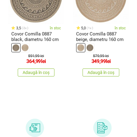
3,5
în stoc
5,0
în stoc
2x
1x
Covor Comilla 0887
Covor Comilla 0887
black, diametru 160 cm
beige, diametru 160 cm
591,99 lei
579,99 lei
364,99
lei
349,99
lei
Adaugă în coș
Adaugă în coș