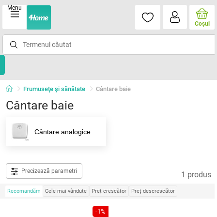
Menu
Coşul
Frumuseţe şi sănătate
Cântare baie
Cântare baie
Cântare analogice
Precizează parametri
1 produs
Recomandăm
Cele mai vândute
Preț crescător
Preț descrescător
-1%