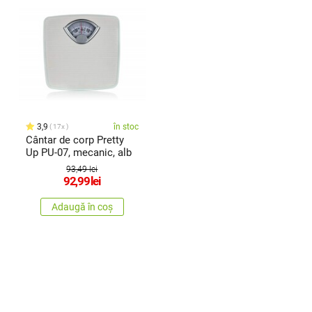
3,9
în stoc
17x
Cântar de corp Pretty
Up PU-07, mecanic, alb
93,49 lei
92,99
lei
Adaugă în coș