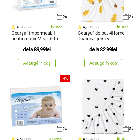
2x
2x
4,5
în stoc
4,7
în stoc
75x
202x
Cearșaf impermeabil
Cearșaf de pat 4Home
pentru copii Míša, 60 x
Toamna, jersey
de la
89,99
lei
de la
82,99
lei
Adaugă în coș
Adaugă în coș
-4%
2x
5x
4,5
4,8
în stoc
146x
la furnizor
376x