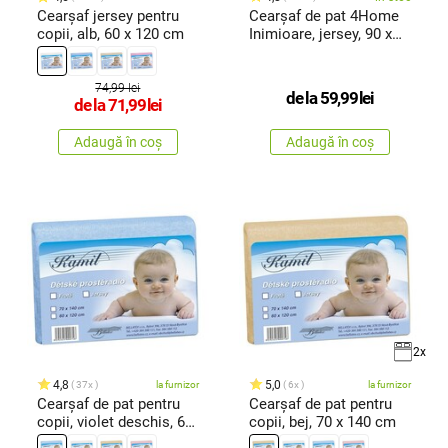
Cearşaf jersey pentru
Cearșaf de pat 4Home
copii, alb, 60 x 120 cm
Inimioare, jersey, 90 x
200 c
74,99 lei
de la
59,99
lei
de la
71,99
lei
Adaugă în coș
Adaugă în coș
2x
4,8
5,0
37x
la furnizor
6x
la furnizor
Cearşaf de pat pentru
Cearşaf de pat pentru
copii, violet deschis, 60
copii, bej, 70 x 140 cm
x 120 cm