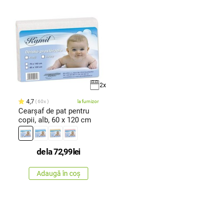
2x
4,7
60x
la furnizor
Cearşaf de pat pentru
copii, alb, 60 x 120 cm
de la
72,99
lei
Adaugă în coș