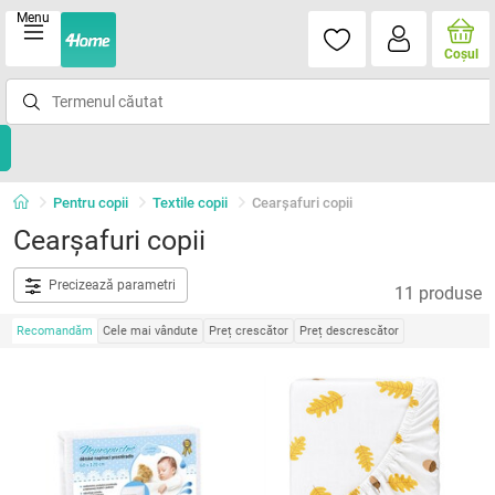
Menu
Coşul
Pentru copii
Textile copii
Cearşafuri copii
Cearşafuri copii
Precizează parametri
11 produse
Recomandăm
Cele mai vândute
Preț crescător
Preț descrescător