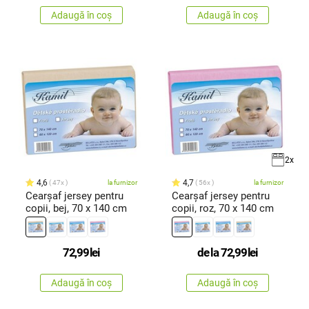
Adaugă în coș
Adaugă în coș
2x
4,6
4,7
47x
la furnizor
56x
la furnizor
Cearşaf jersey pentru
Cearşaf jersey pentru
copii, bej, 70 x 140 cm
copii, roz, 70 x 140 cm
72,99
lei
de la
72,99
lei
Adaugă în coș
Adaugă în coș