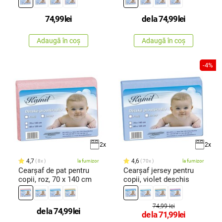
74,99
lei
de la
74,99
lei
Adaugă în coș
Adaugă în coș
-4%
2x
2x
4,7
4,6
8x
la furnizor
70x
la furnizor
Cearşaf de pat pentru
Cearşaf jersey pentru
copii, roz, 70 x 140 cm
copii, violet deschis
74,99 lei
de la
74,99
lei
de la
71,99
lei