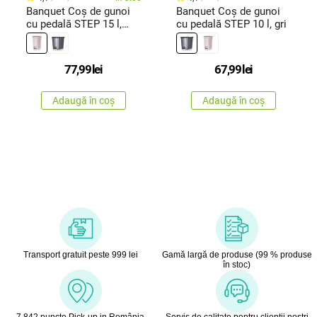
Banquet Coș de gunoi
Banquet Coș de gunoi
cu pedală STEP 15 l,
cu pedală STEP 10 l, gri
crem
77,99
lei
67,99
lei
Adaugă în coș
Adaugă în coș
Transport gratuit peste 999 lei
Gamă largă de produse (99 % produse
în stoc)
7 842 puncte Pick-up in România
Servis de calitate pentru clienţii noştri