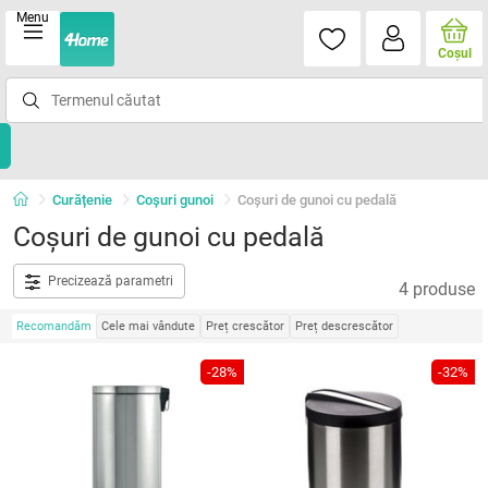
Menu
Coşul
Curățenie
Coşuri gunoi
Coşuri de gunoi cu pedală
Coşuri de gunoi cu pedală
Precizează parametri
4 produse
Recomandăm
Cele mai vândute
Preț crescător
Preț descrescător
-28%
-32%