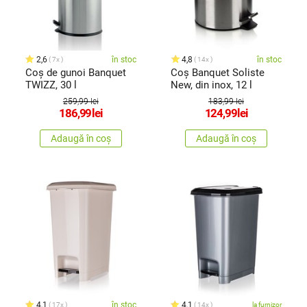
2,6
în stoc
4,8
în stoc
7x
14x
Coș de gunoi Banquet
Coș Banquet Soliste
TWIZZ, 30 l
New, din inox, 12 l
259,99 lei
183,99 lei
186,99
lei
124,99
lei
Adaugă în coș
Adaugă în coș
4,1
în stoc
4,1
17x
14x
la furnizor