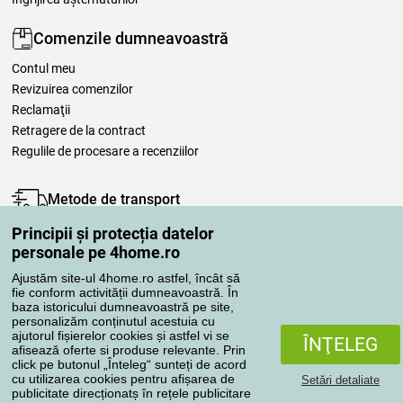
Comenzile dumneavoastră
Contul meu
Revizuirea comenzilor
Reclamaţii
Retragere de la contract
Regulile de procesare a recenziilor
Metode de transport
Principii și protecția datelor
personale pe 4home.ro
Metode de plată
Ajustăm site-ul 4home.ro astfel, încât să
fie conform activității dumneavoastră. În
baza istoricului dumneavoastră pe site,
personalizăm conținutul acestuia cu
Magazin de încredere
ajutorul fișierelor cookies și astfel vi se
ÎNŢELEG
afisează oferte si produse relevante. Prin
click pe butonul „Înteleg“ sunteți de acord
cu utilizarea cookies pentru afișarea de
Setări detaliate
publicitate direcționatș în rețele publicitare