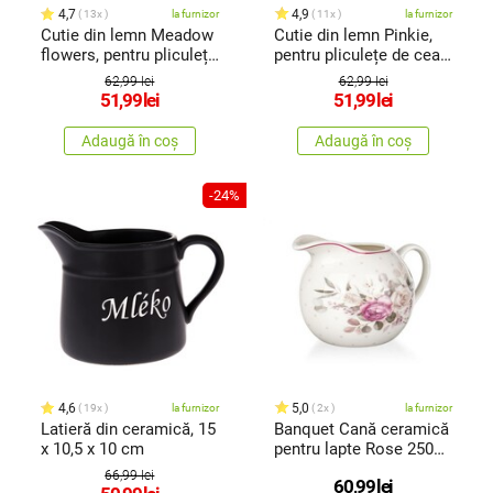
4,7
4,9
13x
la furnizor
11x
la furnizor
Cutie din lemn Meadow
Cutie din lemn Pinkie,
flowers, pentru pliculețe
pentru pliculețe de ceai,
deceai, maro, 23 x 8 x 8
roz, 23 x 8 x 8 cm
62,99 lei
62,99 lei
cm
51,99
lei
51,99
lei
Adaugă în coș
Adaugă în coș
-24%
4,6
5,0
19x
la furnizor
2x
la furnizor
Latieră din ceramică, 15
Banquet Cană ceramică
x 10,5 x 10 cm
pentru lapte Rose 250
ml
66,99 lei
60,99
lei