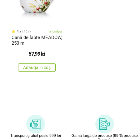
4,7
16x
la furnizor
Cană de lapte MEADOW,
250 ml
57,99
lei
Adaugă în coș
Transport gratuit peste 999 lei
Gamă largă de produse (99 % produse
în stoc)