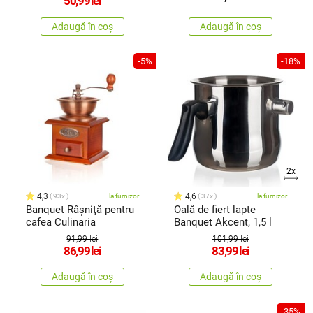
50,99
lei
Adaugă în coș
Adaugă în coș
-5%
-18%
2x
4,3
4,6
93x
la furnizor
37x
la furnizor
Banquet Râşniţă pentru
Oală de fiert lapte
cafea Culinaria
Banquet Akcent, 1,5 l
91,99 lei
101,99 lei
86,99
lei
83,99
lei
Adaugă în coș
Adaugă în coș
-35%