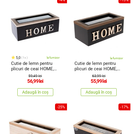
5,0
1x
la furnizor
la furnizor
Cutie de lemn pentru
Cutie de lemn pentru
plicuri de ceai HOME,
plicuri de ceai HOME,
23 x 10 x 8 cm
16,5 x 10 x 8 cm
59,49 lei
63,99 lei
56,99
lei
55,99
lei
Adaugă în coș
Adaugă în coș
-25%
-17%