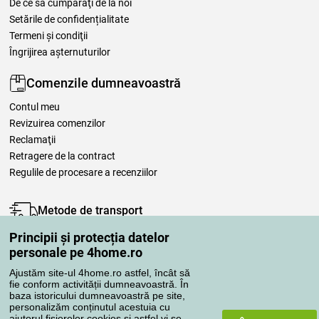
De ce să cumpăraţi de la noi
Setările de confidențialitate
Termeni şi condiţii
Îngrijirea așternuturilor
Comenzile dumneavoastră
Contul meu
Revizuirea comenzilor
Reclamaţii
Retragere de la contract
Regulile de procesare a recenziilor
Metode de transport
Principii și protecția datelor
personale pe 4home.ro
Metode de plată
Ajustăm site-ul 4home.ro astfel, încât să
fie conform activității dumneavoastră. În
baza istoricului dumneavoastră pe site,
personalizăm conținutul acestuia cu
Magazin de încredere
ajutorul fișierelor cookies și astfel vi se