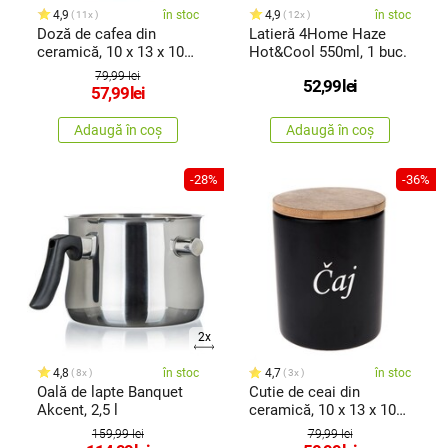
4,9
în stoc
4,9
în stoc
11x
12x
Doză de cafea din
Latieră 4Home Haze
ceramică, 10 x 13 x 10
Hot&Cool 550ml, 1 buc.
cm
79,99 lei
52,99
lei
57,99
lei
Adaugă în coș
Adaugă în coș
-28%
-36%
2x
4,8
în stoc
4,7
în stoc
8x
3x
Oală de lapte Banquet
Cutie de ceai din
Akcent, 2,5 l
ceramică, 10 x 13 x 10
cm
159,99 lei
79,99 lei