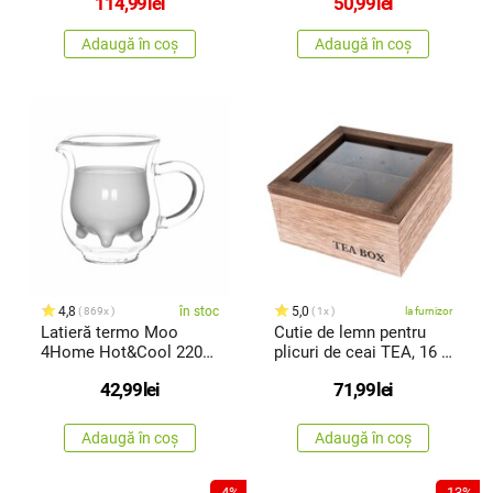
114,99
lei
50,99
lei
Adaugă în coș
Adaugă în coș
4,8
în stoc
5,0
869x
1x
la furnizor
Latieră termo Moo
Cutie de lemn pentru
4Home Hot&Cool 220
plicuri de ceai TEA, 16 x
ml, 1 buc.
16 x 8 cm
42,99
lei
71,99
lei
Adaugă în coș
Adaugă în coș
-4%
-13%