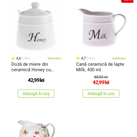
4,6
4,7
15x
la furnizor
17x
la furnizor
Doză de miere din
Cană ceramică de lapte
ceramică Honey cu
Milk, 430 ml
linguriță, 530 ml
65,99 lei
42,99
lei
42,99
lei
Adaugă în coș
Adaugă în coș