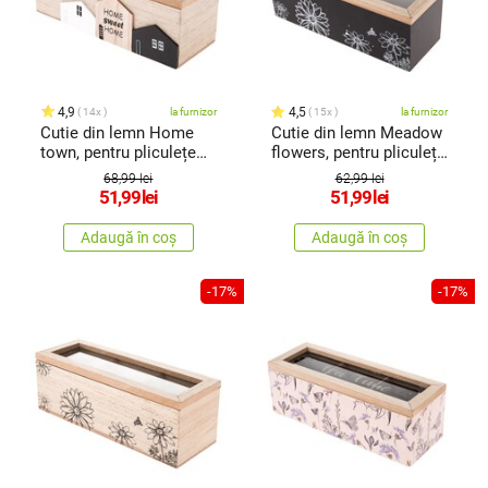
4,9
4,5
14x
la furnizor
15x
la furnizor
Cutie din lemn Home
Cutie din lemn Meadow
town, pentru pliculețe
flowers, pentru pliculețe
de ceai23 x 8 x 8 cm
deceai, negru, 23 x 8 x 8
68,99 lei
62,99 lei
cm
51,99
lei
51,99
lei
Adaugă în coș
Adaugă în coș
-17%
-17%