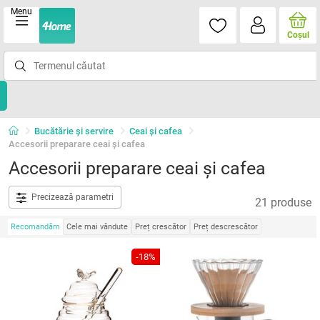
Menu
Coşul
Bucătărie și servire
Ceai şi cafea
Accesorii preparare ceai şi cafea
Accesorii preparare ceai şi cafea
Precizează parametri
21 produse
Recomandăm
Cele mai vândute
Preț crescător
Preț descrescător
-18%