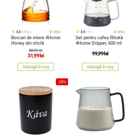
4,6
în stoc
4,9
în stoc
362x
7x
Borcan de miere 4Home
Set pentru cafea filtrată
Honey din sticlă
4Home Dripper, 600 ml
38,99 lei
99,99
lei
31,99
lei
Adaugă în coș
Adaugă în coș
-28%