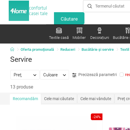
confortul
casei tale
Textile casă
Mobilier
Decorațiuni
Bucătărie ș
Oferta promoţională
Reduceri
Bucătărie și servire
Textil
Servire
re
Preţ
Culoare
Precizează parametri
13 produse
Recomandăm
Cele mai căutate
Cele mai vândute
Preț c
-24%