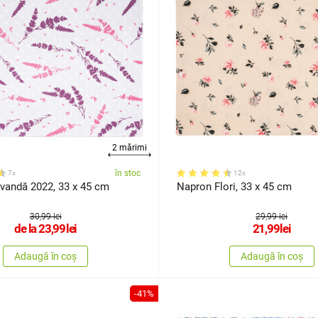
2 mărimi
în stoc
7x
12x
vandă 2022, 33 x 45 cm
Napron Flori, 33 x 45 cm
30,99 lei
29,99 lei
de la
23,99
lei
21,99
lei
Adaugă în coș
Adaugă în coș
-41%