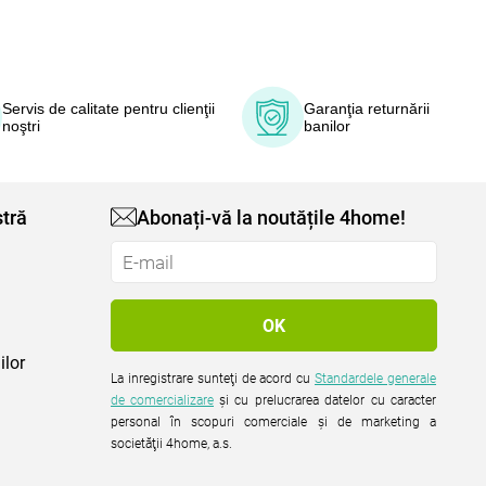
Servis de calitate pentru clienţii
Garanţia returnării
noştri
banilor
tră
Abonați-vă la noutățile 4home!
ilor
La inregistrare sunteţi de acord cu
Standardele generale
de comercializare
şi cu prelucrarea datelor cu caracter
personal în scopuri comerciale şi de marketing a
societăţii 4home, a.s.