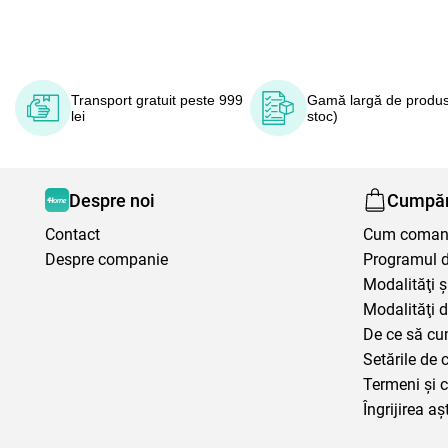
Transport gratuit peste 999
Gamă largă de produs
lei
stoc)
Despre noi
Cumpăr
Contact
Cum coma
Despre companie
Programul de
Modalităţi ş
Modalităţi d
De ce să cu
Setările de 
Termeni şi c
Îngrijirea aș