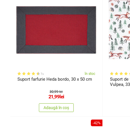
în stoc
7x
Suport farfurie Heda bordo, 30 x 50 cm
Suport de
Vulpea, 33
30,99 lei
21,99
lei
Adaugă în coș
-42%