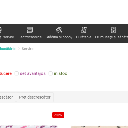
i servire
Electrocasnice
Grădina şi hobby
Curățenie
Frumuseţe şi sănăt
 bucătărie
Servire
ducere
set avantajos
în stoc
rescător
Preț descrescător
-23%