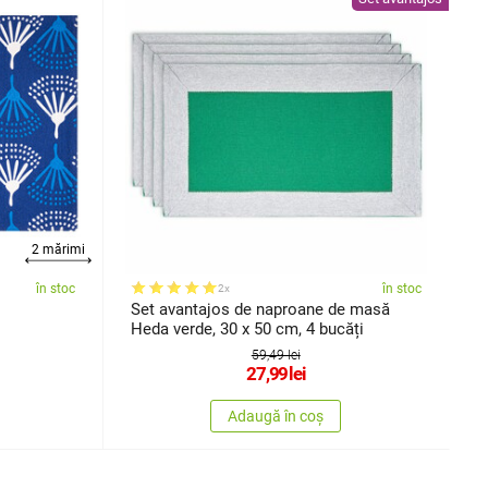
2 mărimi
în stoc
în stoc
2x
Set avantajos de naproane de masă
Heda verde, 30 x 50 cm, 4 bucăți
59,49 lei
27,99
lei
Adaugă în coș