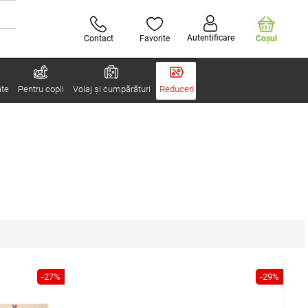
Autentificare
Contact
Favorite
Coşul
ate
Pentru copii
Voiaj și cumpărături
Reduceri
-27%
-29%