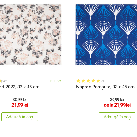
în stoc
4x
2x
ri 2022, 33 x 45 cm
Napron Parașute, 33 x 45 cm
30,99 lei
30,99 lei
21,99
lei
de la
21,99
lei
Adaugă în coș
Adaugă în coș