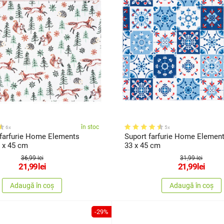
în stoc
6x
5x
 farfurie Home Elements
Suport farfurie Home Element
 x 45 cm
33 x 45 cm
36,99 lei
31,99 lei
21,99
lei
21,99
lei
Adaugă în coș
Adaugă în coș
-29%