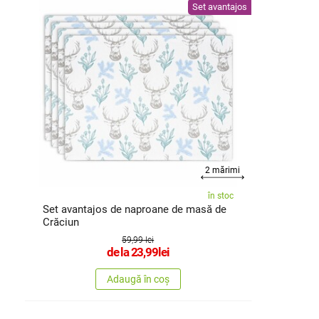
Set avantajos
2 mărimi
în stoc
Set avantajos de naproane de masă de
Crăciun
59,99 lei
de la
23,99
lei
Adaugă în coș