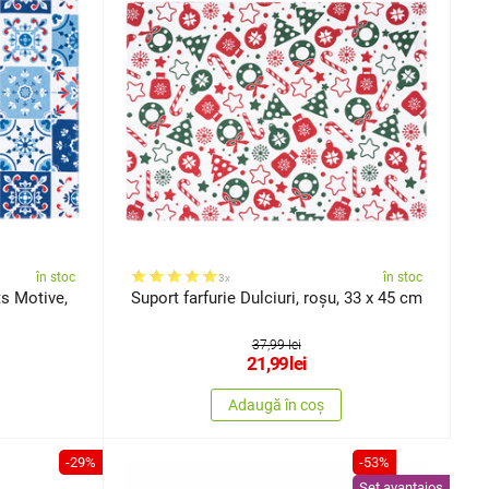
în stoc
în stoc
3x
s Motive,
Suport farfurie Dulciuri, roșu, 33 x 45 cm
37,99 lei
21,99
lei
Adaugă în coș
-29%
-53%
Set avantajos