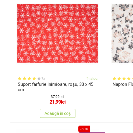
în stoc
7x
Suport farfurie Inimioare, roșu, 33 x 45
Napron Flo
cm
37,99 lei
21,99
lei
Adaugă în coș
-60%