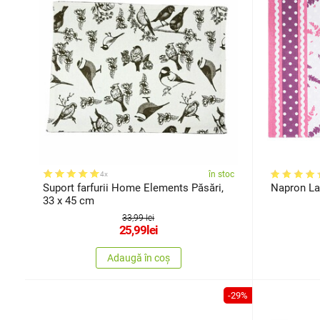
în stoc
4x
Suport farfurii Home Elements Păsări,
Napron La
33 x 45 cm
33,99 lei
25,99
lei
Adaugă în coș
-29%