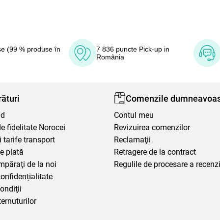
e (99 % produse în
7 836 puncte Pick-up in
România
ături
Comenzile dumneavoas
nd
Contul meu
 fidelitate Norocei
Revizuirea comenzilor
i tarife transport
Reclamaţii
e plată
Retragere de la contract
mpăraţi de la noi
Regulile de procesare a recenzi
confidențialitate
ondiţii
ternuturilor