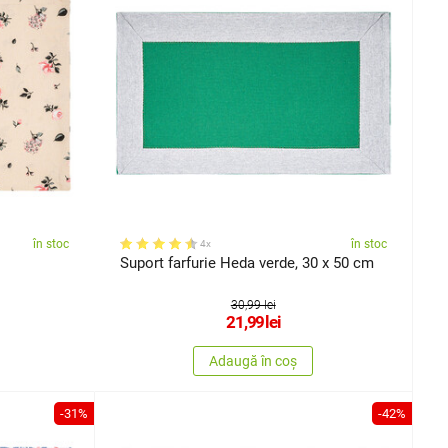
în stoc
în stoc
4x
Suport farfurie Heda verde, 30 x 50 cm
30,99 lei
21,99
lei
Adaugă în coș
-31%
-42%