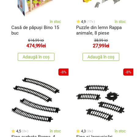
în stoc
4,9
în stoc
17x
Casă de păpuși Bino 15
Puzzle din lemn Rappa
buc
animale, 8 piese
616,99 lei
38,99 lei
474,99
lei
27,99
lei
Adaugă în coș
Adaugă în coș
-8%
-8%
4,5
în stoc
4,3
în stoc
2x
2x
Șine curbate Rappa, 4
Șine și încrucișări