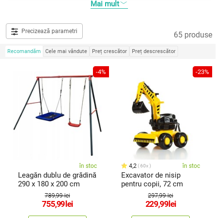
Mai mult
Precizează parametri
65 produse
Recomandăm
Cele mai vândute
Preț crescător
Preț descrescător
-4%
-23%
în stoc
4,2
în stoc
60x
Leagăn dublu de grădină
Excavator de nisip
290 x 180 x 200 cm
pentru copii, 72 cm
789,99 lei
297,99 lei
755,99
lei
229,99
lei