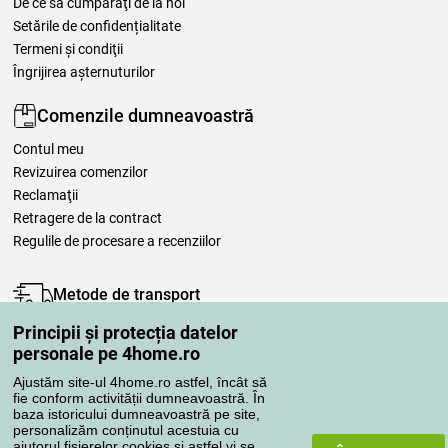
De ce să cumpăraţi de la noi
Setările de confidențialitate
Termeni şi condiţii
Îngrijirea așternuturilor
Comenzile dumneavoastră
Contul meu
Revizuirea comenzilor
Reclamaţii
Retragere de la contract
Regulile de procesare a recenziilor
Metode de transport
Principii și protecția datelor
personale pe 4home.ro
Metode de plată
Ajustăm site-ul 4home.ro astfel, încât să
fie conform activității dumneavoastră. În
baza istoricului dumneavoastră pe site,
personalizăm conținutul acestuia cu
Magazin de încredere
ajutorul fișierelor cookies și astfel vi se