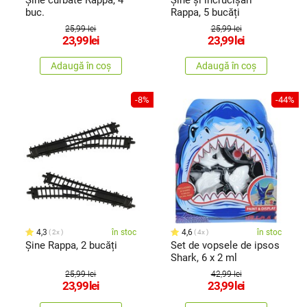
buc.
Rappa, 5 bucăți
25,99 lei
25,99 lei
23,99
lei
23,99
lei
Adaugă în coș
Adaugă în coș
-8%
-44%
4,3
în stoc
4,6
în stoc
2x
4x
Șine Rappa, 2 bucăți
Set de vopsele de ipsos
Shark, 6 x 2 ml
25,99 lei
42,99 lei
23,99
lei
23,99
lei