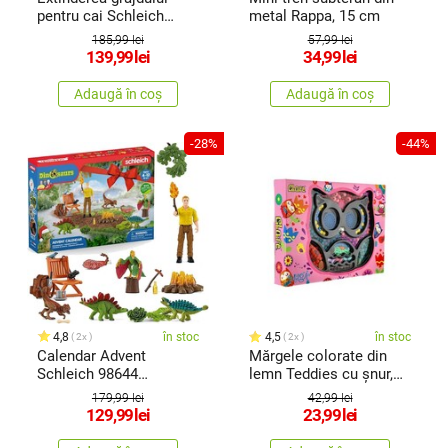
pentru cai Schleich
metal Rappa, 15 cm
42569
185,99 lei
57,99 lei
139,99
lei
34,99
lei
Adaugă în coș
Adaugă în coș
-28%
-44%
4,8
în stoc
4,5
în stoc
2x
2x
Calendar Advent
Mărgele colorate din
Schleich 98644
lemn Teddies cu șnur,
Dinozauri
27x 20 x 4 cm
179,99 lei
42,99 lei
129,99
lei
23,99
lei