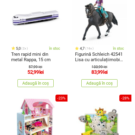
5,0
în stoc
4,7
în stoc
2x
16x
Tren rapid mini din
Figurină Schleich 42541
metal Rappa, 15 cm
Lisa cu articulațiimobile
și cal Storm
57,99 lei
133,99 lei
52,99
lei
83,99
lei
Adaugă în coș
Adaugă în coș
-23%
-28%