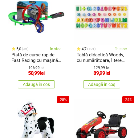
5,0
în stoc
4,7
în stoc
3x
10x
Pistă de curse rapide
Tablă didactică Woody,
Fast Racing cu mașină,
cu numărătoare, litere
7 piese, 46,5 x 6,2 x 29,6
șicifre, 51 x 4 x 23,5 cm
106,99 lei
129,99 lei
cm
58,99
lei
89,99
lei
Adaugă în coș
Adaugă în coș
-28%
-24%