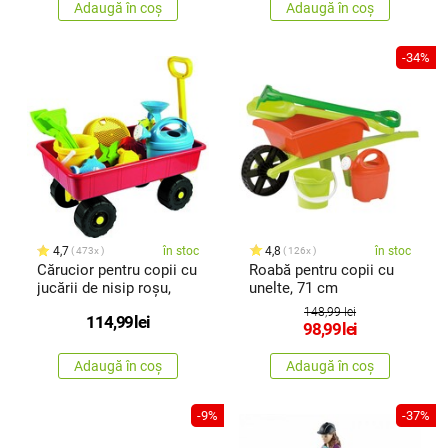
Adaugă în coș
Adaugă în coș
-34%
4,7
în stoc
4,8
în stoc
473x
126x
Cărucior pentru copii cu
Roabă pentru copii cu
jucării de nisip roșu,
unelte, 71 cm
148,99 lei
114,99
lei
98,99
lei
Adaugă în coș
Adaugă în coș
-9%
-37%