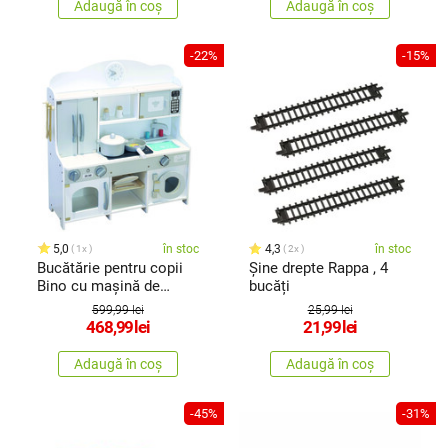
Adaugă în coș
Adaugă în coș
-22%
-15%
5,0
în stoc
4,3
în stoc
1x
2x
Bucătărie pentru copii
Șine drepte Rappa , 4
Bino cu mașină de
bucăți
spălat
599,99 lei
25,99 lei
468,99
lei
21,99
lei
Adaugă în coș
Adaugă în coș
-45%
-31%