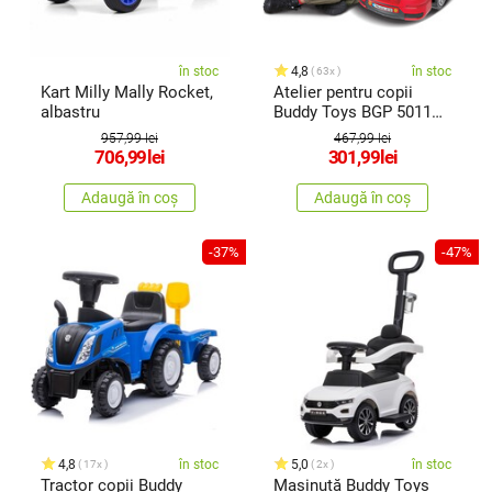
în stoc
4,8
în stoc
63x
Kart Milly Mally Rocket,
Atelier pentru copii
albastru
Buddy Toys BGP 5011
mecanicauto Master
957,99 lei
467,99 lei
motor
706,99
lei
301,99
lei
Adaugă în coș
Adaugă în coș
-37%
-47%
4,8
în stoc
5,0
în stoc
17x
2x
Tractor copii Buddy
Mașinuță Buddy Toys