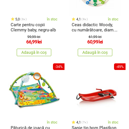
5,0
în stoc
4,1
în stoc
3x
9x
Carte pentru copii
Ceas didactic Woody,
Clemmy baby, negru-alb
cu numărătoare, diam.
30,5 cm
99,99 lei
61,99 lei
66,99
lei
60,99
lei
Adaugă în coș
Adaugă în coș
-34%
-49%
în stoc
4,1
în stoc
7x
Păturică de joacă cu
Sanie tip bom Plastkon