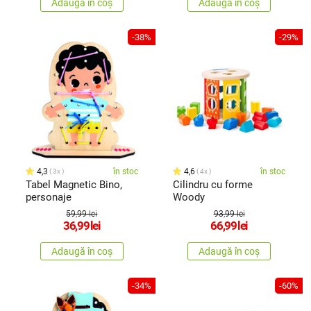
Adaugă în coș
Adaugă în coș
-38%
-29%
4,3
în stoc
4,6
în stoc
3x
4x
Tabel Magnetic Bino,
Cilindru cu forme
personaje
Woody
59,99 lei
93,99 lei
36,99
lei
66,99
lei
Adaugă în coș
Adaugă în coș
-34%
-60%