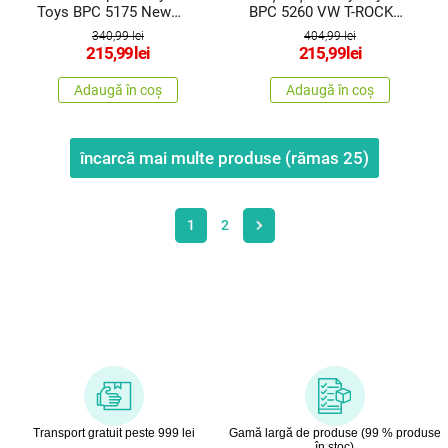
Toys BPC 5175 New
BPC 5260 VW T-ROCK
Holland T7, 91 x 29 x 44
3in1
340,99 lei
404,99 lei
cm, de la 2 ani
215,99
lei
215,99
lei
Adaugă în coș
Adaugă în coș
încarcă mai multe produse (rămas
25
)
1
2
Transport gratuit peste 999 lei
Gamă largă de produse (99 % produse
în stoc)