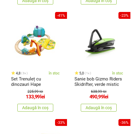
Adaugă în coș
Adaugă în coș
-41%
-23%
4,8
în stoc
5,0
în stoc
3x
1x
Set Trenuleț cu
Sanie bob Gizmo Riders
dinozauri Hape
Skidrifter, verde mistic
225,99 lei
638,99 lei
133,99
lei
490,99
lei
Adaugă în coș
Adaugă în coș
-33%
-36%