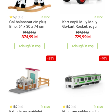
5,0
în stoc
în stoc
2x
Cal balansoar din pluș
Kart copii Milly Mally
Bino, 64 x 30 x 74 cm
Go-kart Rocket, roșu
519,99 lei
957,99 lei
374,99
lei
729,99
lei
Adaugă în coș
Adaugă în coș
-25%
-40%
5,0
în stoc
5,0
în stoc
1x
1x
Extinderea grajdului
Mini tren subteran din