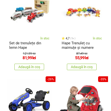
în stoc
4,7
în stoc
5x
Set de trenulețe din
Hape Trenuleț cu
lemn Hape
maimuțe și numere
121,99 lei
87,49 lei
81,99
lei
55,99
lei
Adaugă în coș
Adaugă în coș
-26%
-35%