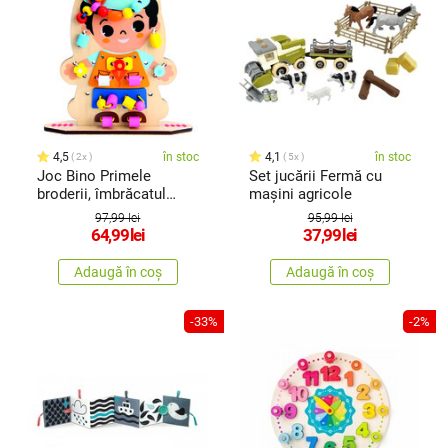
4,5
în stoc
4,1
în stoc
2x
5x
Joc Bino Primele
Set jucării Fermă cu
broderii, îmbrăcatul
mașini agricole
distractiv
97,99 lei
95,99 lei
64,99
lei
37,99
lei
Adaugă în coș
Adaugă în coș
-33%
-2%