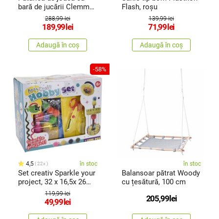
bară de jucării Clemmy
Flash, roșu
Baby
288,99 lei
139,99 lei
189,99
lei
71,99
lei
Adaugă în coș
Adaugă în coș
-58%
4,5
în stoc
în stoc
22x
Set creativ Sparkle your
Balansoar pătrat Woody
project, 32 x 16,5x 26
cu țesătură, 100 cm
cm
119,99 lei
205,99
lei
49,99
lei