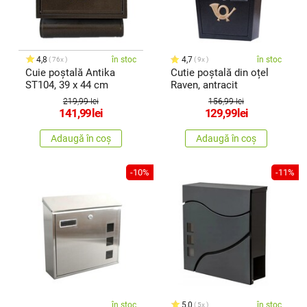
4,8
în stoc
4,7
în stoc
76x
9x
Cuie poștală Antika
Cutie poștală din oțel
ST104, 39 x 44 cm
Raven, antracit
219,99 lei
156,99 lei
141,99
lei
129,99
lei
Adaugă în coș
Adaugă în coș
-10%
-11%
în stoc
5,0
în stoc
5x