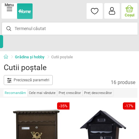
Menu
Coşul
Grădina şi hobby
Cutii poştale
Cutii poştale
Precizează parametri
16 produse
Recomandăm
Cele mai vândute
Preț crescător
Preț descrescător
-35%
-17%