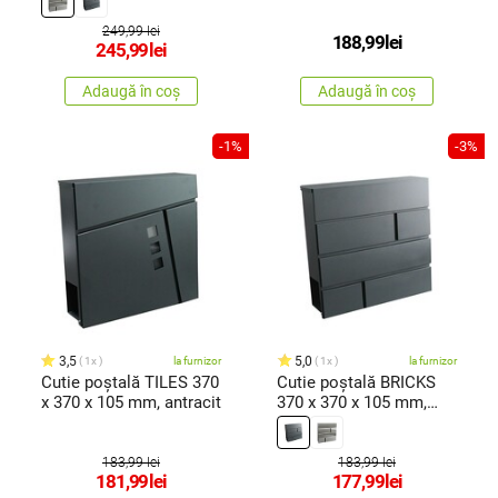
249,99 lei
188,99
lei
245,99
lei
Adaugă în coș
Adaugă în coș
-1%
-3%
3,5
5,0
1x
la furnizor
1x
la furnizor
Cutie poștală TILES 370
Cutie poștală BRICKS
x 370 x 105 mm, antracit
370 x 370 x 105 mm,
antracit
183,99 lei
183,99 lei
181,99
lei
177,99
lei