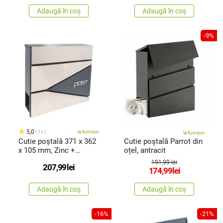
Adaugă în coș
Adaugă în coș
-9%
5,0
1x
la furnizor
la furnizor
Cutie poștală 371 x 362
Cutie poștală Parrot din
x 105 mm, Zinc +
oțel, antracit
oțelinoxidabil cu orificiu
191,99 lei
207,99
lei
pentru ziare
174,99
lei
Adaugă în coș
Adaugă în coș
-16%
-21%