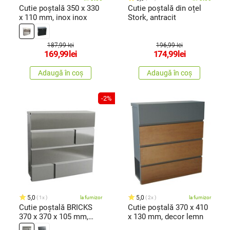
Cutie poștală 350 x 330
Cutie poștală din oțel
x 110 mm, inox inox
Stork, antracit
187,99 lei
196,99 lei
169,99
lei
174,99
lei
Adaugă în coș
Adaugă în coș
-2%
5,0
5,0
1x
la furnizor
2x
la furnizor
Cutie poștală BRICKS
Cutie poștală 370 x 410
370 x 370 x 105 mm,
x 130 mm, decor lemn
inox