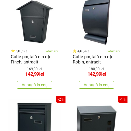
5,0
4,6
1x
la furnizor
4x
la furnizor
Cutie poștală din oțel
Cutie poștală din oțel
Finch, antracit
Robin, antracit
169,99 lei
180,99 lei
142,99
lei
142,99
lei
Adaugă în coș
Adaugă în coș
-2%
-1%