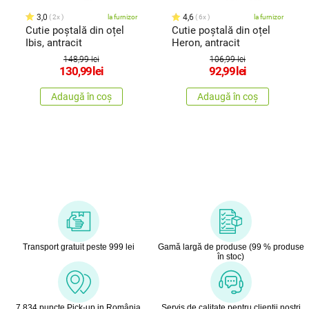
3,0
4,6
2x
la furnizor
6x
la furnizor
Cutie poștală din oțel
Cutie poștală din oțel
Ibis, antracit
Heron, antracit
148,99 lei
106,99 lei
130,99
lei
92,99
lei
Adaugă în coș
Adaugă în coș
Transport gratuit peste 999 lei
Gamă largă de produse (99 % produse
în stoc)
7 834 puncte Pick-up in România
Servis de calitate pentru clienţii noştri