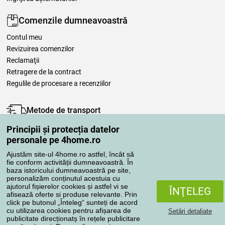
Comenzile dumneavoastră
Contul meu
Revizuirea comenzilor
Reclamaţii
Retragere de la contract
Regulile de procesare a recenziilor
Metode de transport
Principii și protecția datelor
personale pe 4home.ro
Metode de plată
Ajustăm site-ul 4home.ro astfel, încât să
fie conform activității dumneavoastră. În
baza istoricului dumneavoastră pe site,
personalizăm conținutul acestuia cu
Magazin de încredere
ajutorul fișierelor cookies și astfel vi se
ÎNŢELEG
afisează oferte si produse relevante. Prin
click pe butonul „Înteleg“ sunteți de acord
cu utilizarea cookies pentru afișarea de
Setări detaliate
publicitate direcționatș în rețele publicitare