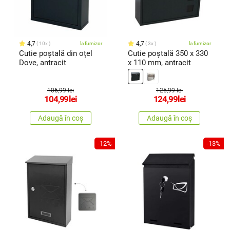
4,7
4,7
10x
la furnizor
3x
la furnizor
Cutie poștală din oțel
Cutie poștală 350 x 330
Dove, antracit
x 110 mm, antracit
106,99 lei
125,99 lei
104,99
lei
124,99
lei
Adaugă în coș
Adaugă în coș
-12%
-13%