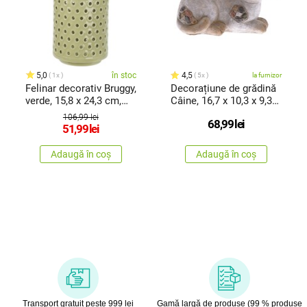
5,0
în stoc
4,5
1x
5x
la furnizor
Felinar decorativ Bruggy,
Decorațiune de grădină
verde, 15,8 x 24,3 cm,
Câine, 16,7 x 10,3 x 9,3
dolomit
cm, poliresină
106,99 lei
68,99
lei
51,99
lei
Adaugă în coș
Adaugă în coș
Transport gratuit peste 999 lei
Gamă largă de produse (99 % produse