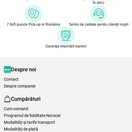
în stoc)
7 845 puncte Pick-up in România
Servis de calitate pentru clienţii noştri
Garanţia returnării banilor
Despre noi
Contact
Despre companie
Cumpărături
Cum comand
Programul de fidelitate Norocei
Modalităţi şi tarife transport
Modalităţi de plată