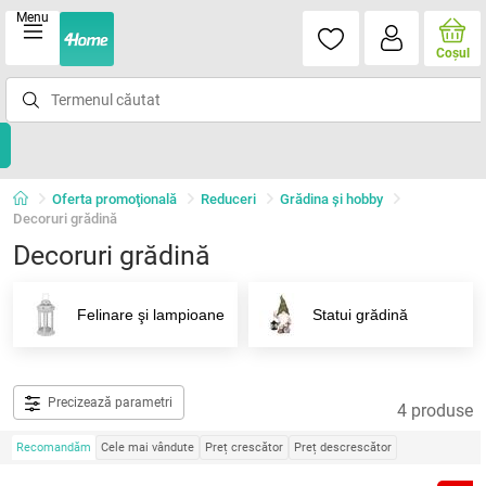
Menu
Coşul
Oferta promoţională
Reduceri
Grădina şi hobby
Decoruri grădină
Decoruri grădină
Felinare şi lampioane
Statui grădină
Precizează parametri
4 produse
Recomandăm
Cele mai vândute
Preț crescător
Preț descrescător