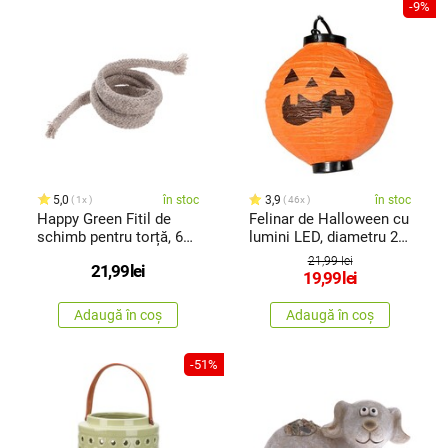
-9%
5,0
în stoc
3,9
în stoc
1x
46x
Happy Green Fitil de
Felinar de Halloween cu
schimb pentru torță, 60
lumini LED, diametru 20
cm
cm
21,99 lei
21,99
lei
19,99
lei
Adaugă în coș
Adaugă în coș
-51%