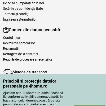
De ce să cumpăraţi de la noi
Setările de confidențialitate
Termeni şi condiţii
Îngrijirea așternuturilor
Comenzile dumneavoastră
Contul meu
Revizuirea comenzilor
Reclamaţii
Retragere de la contract
Regulile de procesare a recenziilor
Metode de transport
Principii și protecția datelor
personale pe 4home.ro
Metode de plată
Ajustăm site-ul 4home.ro astfel, încât să
fie conform activității dumneavoastră. În
baza istoricului dumneavoastră pe site,
personalizăm conținutul acestuia cu
Magazin de încredere