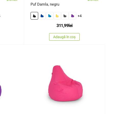
Puf Damla, negru
4
+4
311,99
lei
Adaugă în coș