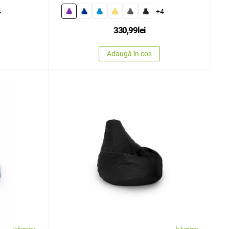
4
+4
330,99
lei
Adaugă în coș
la furnizor
la furnizor