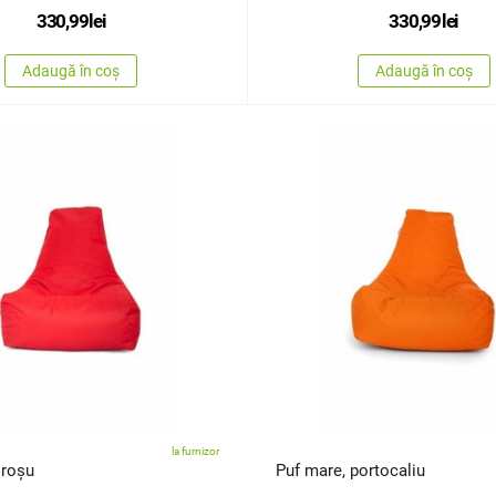
330,99
lei
330,99
lei
Adaugă în coș
Adaugă în coș
la furnizor
 roșu
Puf mare, portocaliu