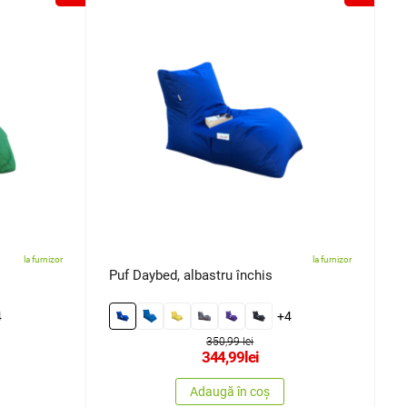
la furnizor
la furnizor
Puf Daybed, albastru închis
4
+4
350,99 lei
344,99
lei
Adaugă în coș