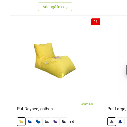
Adaugă în coș
-2%
la furnizor
Puf Daybed, galben
Puf Large, 
+4