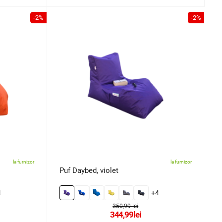
-2%
-2%
la furnizor
la furnizor
Puf Daybed, violet
4
+4
350,99 lei
344,99
lei