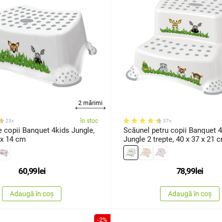
2 mărimi
în stoc
23x
37x
 copii Banquet 4kids Jungle,
Scăunel petru copii Banquet 4kids
 x 14 cm
Jungle 2 trepte, 40 x 37 x 21 
60,99
lei
78,99
lei
Adaugă în coș
Adaugă în coș
-2%