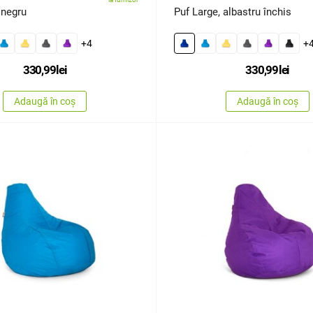
 negru
Puf Large, albastru închis
+4
+
330,99
lei
330,99
lei
Adaugă în coș
Adaugă în coș