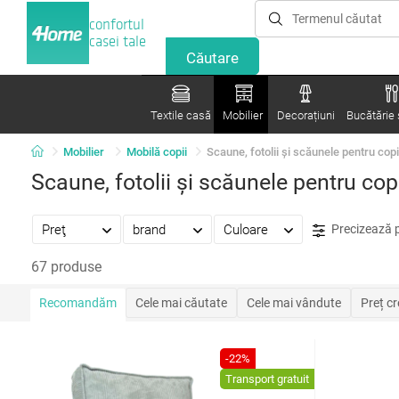
confortul
casei tale
Textile casă
Mobilier
Decorațiuni
Bucătărie ș
Mobilier
Mobilă copii
Scaune, fotolii și scăunele pentru copi
Scaune, fotolii și scăunele pentru cop
Preţ
brand
Culoare
Precizează 
67 produse
Recomandăm
Cele mai căutate
Cele mai vândute
Preț c
-22%
Transport gratuit