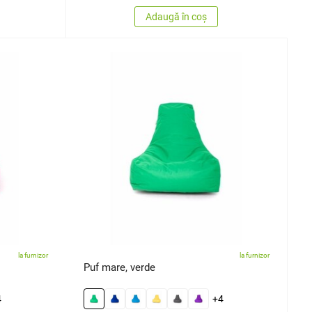
Adaugă în coș
la furnizor
la furnizor
Puf mare, verde
4
+4