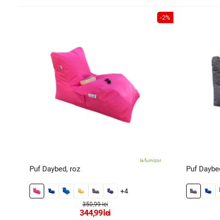
-2%
la furnizor
Puf Daybed, roz
Puf Daybed
+4
350,99 lei
344,99
lei