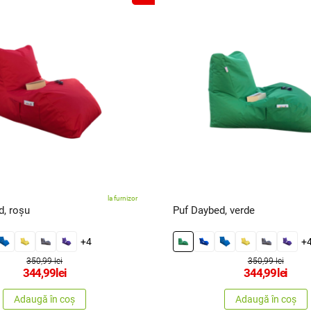
la furnizor
d, roșu
Puf Daybed, verde
+4
+
350,99 lei
350,99 lei
344,99
lei
344,99
lei
Adaugă în coș
Adaugă în coș