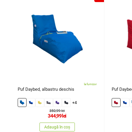
la furnizor
Puf Daybed, albastru deschis
Puf Daybe
+4
350,99 lei
344,99
lei
Adaugă în coș