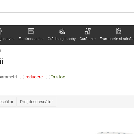
i servire
Electrocasnice
Grădina şi hobby
Curățenie
Frumuseţe şi sănăt
i
ii
reducere
în stoc
parametri
rescător
Preț descrescător