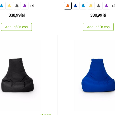
+4
+
330,99
lei
330,99
lei
Adaugă în coș
Adaugă în coș
la furnizor