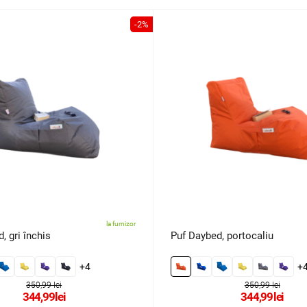
-2%
la furnizor
, gri închis
Puf Daybed, portocaliu
+4
+
350,99 lei
350,99 lei
344,99
lei
344,99
lei