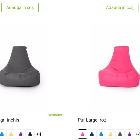
Adaugă în coș
Adaugă în coș
la furnizor
gri închis
Puf Large, roz
+4
+