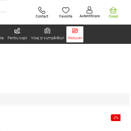
Autentificare
Contact
Favorite
Coşul
ate
Pentru copii
Voiaj și cumpărături
Reduceri
-2%