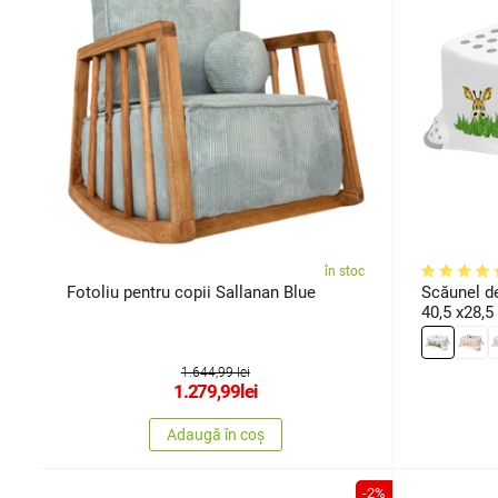
în stoc
Fotoliu pentru copii Sallanan Blue
Scăunel de
40,5 x28,5
1.644,99 lei
1.279,99
lei
Adaugă în coș
-2%