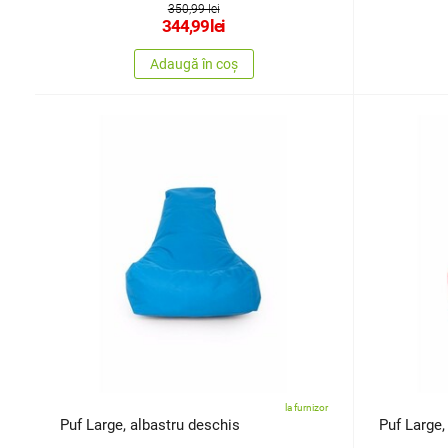
350,99 lei
344,99
lei
Adaugă în coș
la furnizor
Puf Large, albastru deschis
Puf Large,