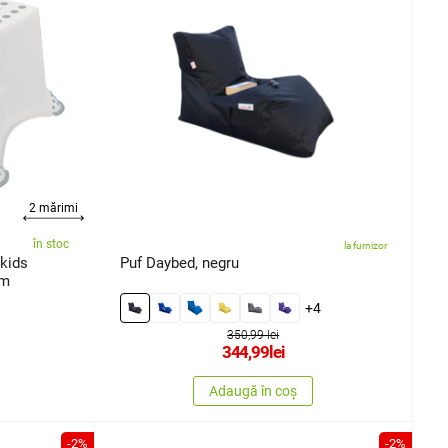
2 mărimi
în stoc
la furnizor
Puf Daybed, negru
cm
+4
350,99 lei
344,99
lei
Adaugă în coș
-2%
-2%