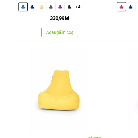
+4
330,99
lei
Adaugă în coș
la furnizor