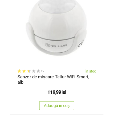
în stoc
2x
Senzor de mișcare Tellur WiFi Smart,
alb
119,99
lei
Adaugă în coș