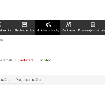
i servire
Electrocasnice
Grădina şi hobby
Curățenie
Frumuseţe şi sănăt
PIR
reducere
în stoc
parametri
rescător
Preț descrescător