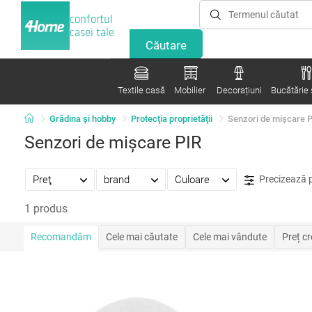
confortul
casei tale
Textile casă
Mobilier
Decorațiuni
Bucătărie ș
Grădina şi hobby
Protecţia proprietăţii
Senzori de mişcare 
Senzori de mişcare PIR
Preţ
brand
Culoare
Precizează 
1 produs
Recomandăm
Cele mai căutate
Cele mai vândute
Preț c