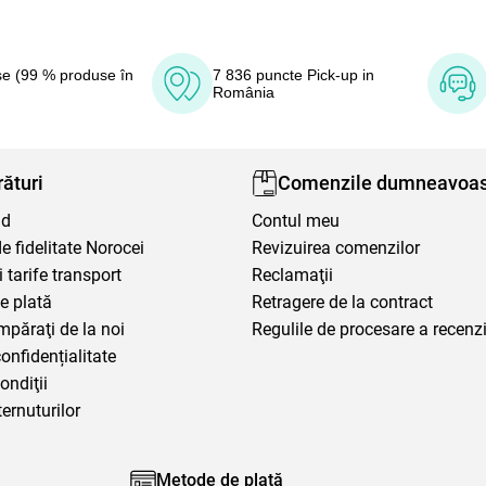
e (99 % produse în
7 836 puncte Pick-up in
România
ături
Comenzile dumneavoas
nd
Contul meu
 fidelitate Norocei
Revizuirea comenzilor
i tarife transport
Reclamaţii
e plată
Retragere de la contract
mpăraţi de la noi
Regulile de procesare a recenzi
confidențialitate
ondiţii
ternuturilor
Metode de plată