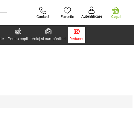
Autentificare
Contact
Favorite
Coşul
ate
Pentru copii
Voiaj și cumpărături
Reduceri