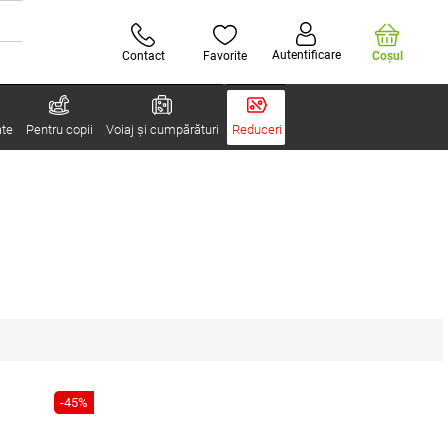
Autentificare
Contact
Favorite
Coşul
ate
Pentru copii
Voiaj și cumpărături
Reduceri
-45%