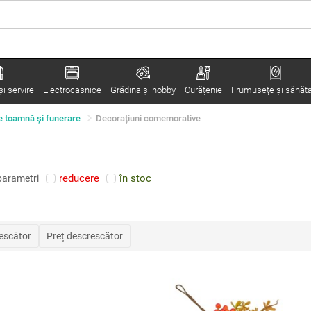
i servire
Electrocasnice
Grădina şi hobby
Curățenie
Frumuseţe şi sănăt
e toamnă și funerare
Decorațiuni comemorative
reducere
în stoc
parametri
rescător
Preț descrescător