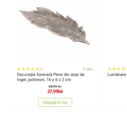
în stoc
9x
Decorație funerară Pene din aripi de
Lumânare d
înger, poliresin, 16 x 6 x 2 cm
33,99 lei
27,99
lei
Adaugă în coș