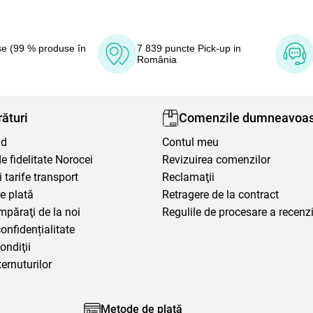
e (99 % produse în
7 839 puncte Pick-up in
România
ături
Comenzile dumneavoas
nd
Contul meu
 fidelitate Norocei
Revizuirea comenzilor
i tarife transport
Reclamaţii
e plată
Retragere de la contract
mpăraţi de la noi
Regulile de procesare a recenzi
confidențialitate
ondiţii
ternuturilor
Metode de plată