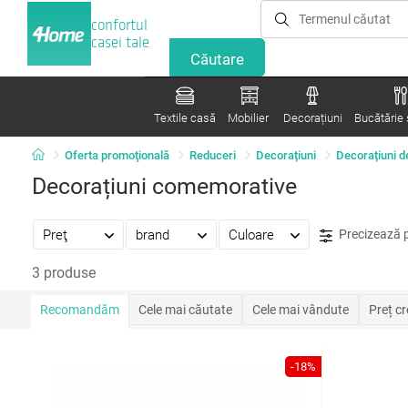
confortul
casei tale
Textile casă
Mobilier
Decorațiuni
Bucătărie ș
Oferta promoţională
Reduceri
Decorațiuni
Decorațiuni d
Decorațiuni comemorative
Preţ
brand
Culoare
Precizează 
3 produse
Recomandăm
Cele mai căutate
Cele mai vândute
Preț c
-18%