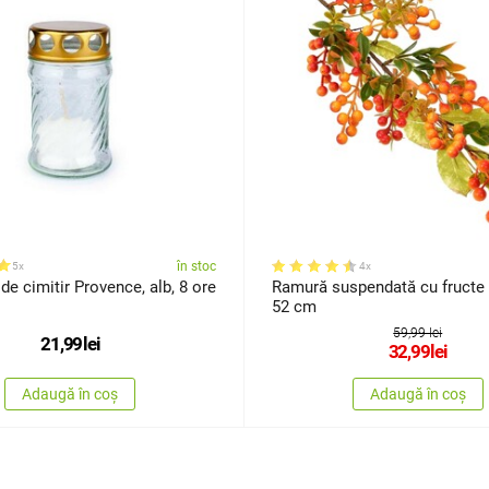
în stoc
5x
4x
e cimitir Provence, alb, 8 ore
Ramură suspendată cu fructe ar
52 cm
59,99 lei
21,99
lei
32,99
lei
Adaugă în coș
Adaugă în coș