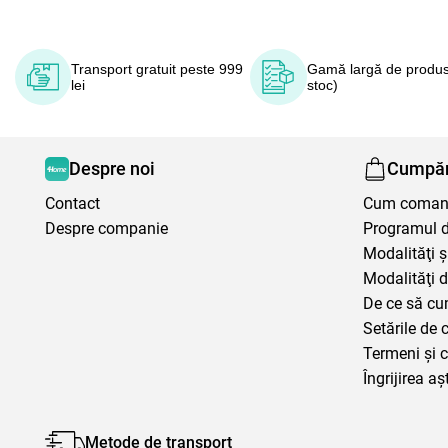
Transport gratuit peste 999
Gamă largă de produs
lei
stoc)
Despre noi
Cumpăr
Contact
Cum coma
Despre companie
Programul de
Modalităţi ş
Modalităţi d
De ce să cu
Setările de 
Termeni şi c
Îngrijirea aș
Metode de transport