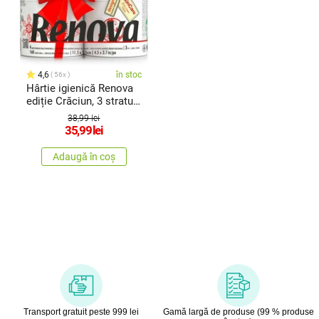
4,6
în stoc
56x
Hârtie igienică Renova
ediție Crăciun, 3 straturi,
4 buc.
38,99 lei
35,99
lei
Adaugă în coș
Transport gratuit peste 999 lei
Gamă largă de produse (99 % produse