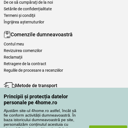
De ce să cumpăraţi de la noi
Setările de confidențialitate
Termeni şi condiţii
Îngrijirea așternuturilor
Comenzile dumneavoastră
Contul meu
Revizuirea comenzilor
Reclamaţii
Retragere de la contract
Regulile de procesare a recenziilor
Metode de transport
Principii și protecția datelor
personale pe 4home.ro
Metode de plată
Ajustăm site-ul 4home.ro astfel, încât să
fie conform activității dumneavoastră. În
baza istoricului dumneavoastră pe site,
personalizăm conținutul acestuia cu
Magazin de încredere