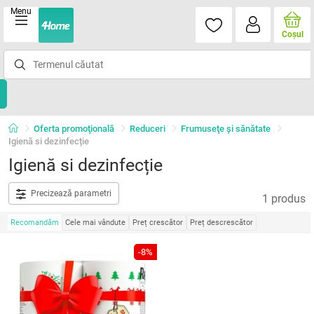
Menu
Coşul
Oferta promoţională
Reduceri
Frumuseţe şi sănătate
Igienă si dezinfecție
Igienă si dezinfecție
Precizează parametri
1 produs
Recomandăm
Cele mai vândute
Preț crescător
Preț descrescător
-8%