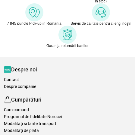
în stoc)
7 845 puncte Pick-up in România
Servis de calitate pentru clienţii noştri
Garanţia returnării banilor
Despre noi
Contact
Despre companie
Cumpărături
Cum comand
Programul de fidelitate Norocei
Modalităţi şi tarife transport
Modalităţi de plată