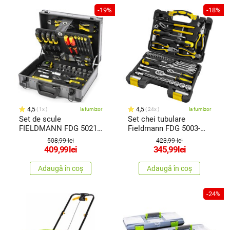
-19%
-18%
4,5
4,5
1x
la furnizor
24x
la furnizor
Set de scule
Set chei tubulare
FIELDMANN FDG 5021-
Fieldmann FDG 5003-
114R cu cutiemetalică,
65R, cu scule, 65 buc.
508,99 lei
423,99 lei
114 buc.
409,99
lei
345,99
lei
Adaugă în coș
Adaugă în coș
-24%