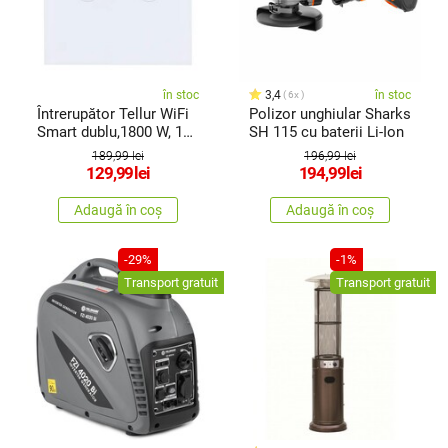
în stoc
3,4
în stoc
6x
Întrerupător Tellur WiFi
Polizor unghiular Sharks
Smart dublu,1800 W, 10
SH 115 cu baterii Li-Ion
A., alb
189,99 lei
196,99 lei
129,99
lei
194,99
lei
Adaugă în coș
Adaugă în coș
-29%
-1%
Transport gratuit
Transport gratuit