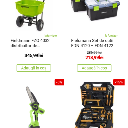
la furnizor
la furnizor
Fieldmann FZO 4032
Fieldmann Set de cutii
distribuitor de
FDN 4120 + FDN 4122
îngrășămintepentru
286,99 lei
345,99
lei
grădină
218,99
lei
Adaugă în coș
Adaugă în coș
-6%
-15%