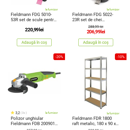
la furnizor
la furnizor
Fieldmann FDG 5010-
Fieldmann FDG 5022-
53R set de scule pentru
23R set de chei
femei
tubulare, 23 piese
288,99 lei
220,99
lei
206,99
lei
Adaugă în coș
Adaugă în coș
-20%
-10%
3,2
3x
la furnizor
la furnizor
Polizor unghiular
Fieldmann FDR 1800
Fieldmann FDB 200901-
raft metalic, 180 x 90 x
E
40 cm