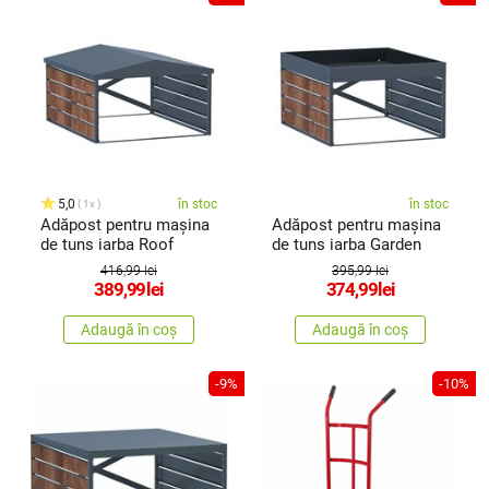
5,0
în stoc
în stoc
1x
Adăpost pentru mașina
Adăpost pentru mașina
de tuns iarba Roof
de tuns iarba Garden
416,99 lei
395,99 lei
389,99
lei
374,99
lei
Adaugă în coș
Adaugă în coș
-9%
-10%