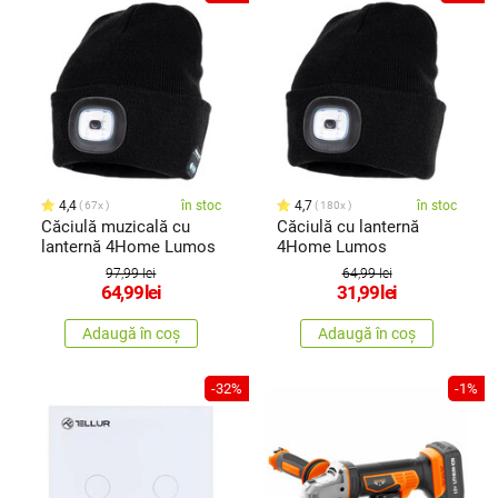
4,4
în stoc
4,7
în stoc
67x
180x
Căciulă muzicală cu
Căciulă cu lanternă
lanternă 4Home Lumos
4Home Lumos
97,99 lei
64,99 lei
64,99
lei
31,99
lei
Adaugă în coș
Adaugă în coș
-32%
-1%