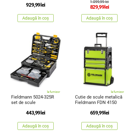
1.099,99 lei
929,99
lei
829,99
lei
Adaugă în coș
Adaugă în coș
la furnizor
la furnizor
Fieldmann 5024-325R
Cutie de scule metalică
set de scule
Fieldmann FDN 4150
443,99
lei
659,99
lei
Adaugă în coș
Adaugă în coș