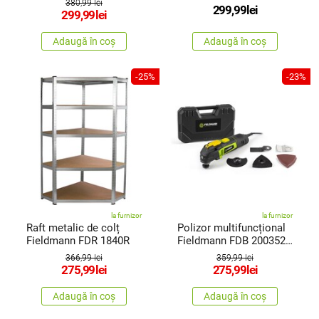
380,99 lei
299,99
lei
299,99
lei
Adaugă în coș
Adaugă în coș
-25%
-23%
la furnizor
la furnizor
Raft metalic de colț
Polizor multifuncțional
Fieldmann FDR 1840R
Fieldmann FDB 200352-
E
366,99 lei
359,99 lei
275,99
lei
275,99
lei
Adaugă în coș
Adaugă în coș