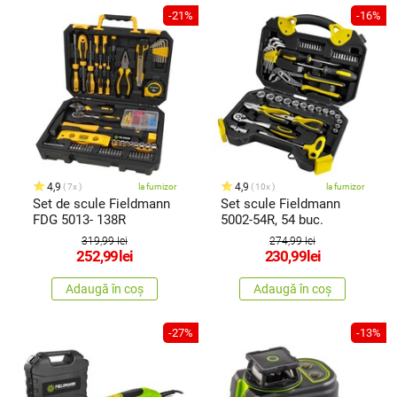
-21%
-16%
4,9
4,9
7x
la furnizor
10x
la furnizor
Set de scule Fieldmann
Set scule Fieldmann
FDG 5013- 138R
5002-54R, 54 buc.
319,99 lei
274,99 lei
252,99
lei
230,99
lei
Adaugă în coș
Adaugă în coș
-27%
-13%