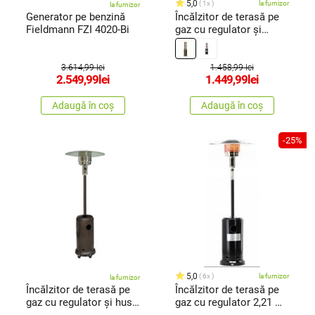
5,0
1x
la furnizor
la furnizor
Generator pe benzină
Încălzitor de terasă pe
Fieldmann FZI 4020-Bi
gaz cu regulator și
manșon de protecție 1,8
m, bronz
3.614,99 lei
1.458,99 lei
2.549,99
lei
1.449,99
lei
Adaugă în coș
Adaugă în coș
-25%
5,0
6x
la furnizor
la furnizor
Încălzitor de terasă pe
Încălzitor de terasă pe
gaz cu regulator și husă
gaz cu regulator 2,21 m
de protecție, bronz
,negru