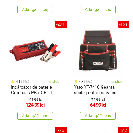
Adaugă în coș
Adaugă în coș
-23%
-16%
4,1
în stoc
4,8
în stoc
19x
10x
Încărcător de baterie
Yato YT-7410 Geantă
Compass PB / GEL 1
scule pentru curea cu 8
Amp, 6 / 12 V
buzunare, neagră
161,99 lei
76,99 lei
124,99
lei
64,99
lei
Adaugă în coș
Adaugă în coș
-34%
-51%