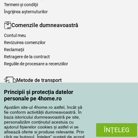
Termeni şi condiţii
Îngrijirea așternuturilor
Comenzile dumneavoastră
Contul meu
Revizuirea comenzilor
Reclamaţii
Retragere de la contract
Regulile de procesare a recenziilor
Metode de transport
Principii și protecția datelor
personale pe 4home.ro
Metode de plată
Ajustăm site-ul 4home.ro astfel, încât să
fie conform activității dumneavoastră. În
baza istoricului dumneavoastră pe site,
personalizăm conținutul acestuia cu
Magazin de încredere
ajutorul fișierelor cookies și astfel vi se
ÎNŢELEG
afisează oferte si produse relevante. Prin
click pe butonul „Înteleg“ sunteți de acord