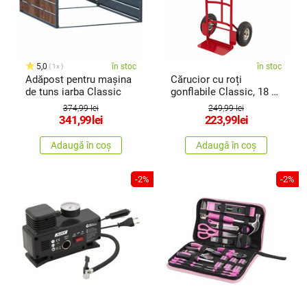
5,0
în stoc
în stoc
1x
Adăpost pentru mașina
Cărucior cu roți
de tuns iarba Classic
gonflabile Classic, 18 x
36 x 113cm
374,99 lei
249,99 lei
341,99
lei
223,99
lei
Adaugă în coș
Adaugă în coș
-2%
-2%