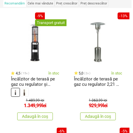
Recomandăm
Cele mai vândute
Preț crescător
Preț descrescător
-9%
-13%
Transport gratuit
4,5
în stoc
5,0
în stoc
15x
2x
Încălzitor de terasă pe
Încălzitor de terasă pe
gaz cu regulator și
gaz cu regulator 2,21 m
manșon de protecție 1,8
,oțel inoxidabil
m, negru
1.489,99 lei
1.063,99 lei
1.349,99
lei
929,99
lei
Adaugă în coș
Adaugă în coș
-6%
-5%