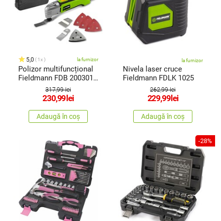
5,0
1x
la furnizor
la furnizor
Polizor multifuncțional
Nivela laser cruce
Fieldmann FDB 200301-
Fieldmann FDLK 1025
E
317,99 lei
262,99 lei
230,99
lei
229,99
lei
Adaugă în coș
Adaugă în coș
-28%