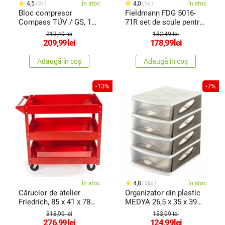
4,5
în stoc
4,0
în stoc
2x
1x
Bloc compresor
Fieldmann FDG 5016-
Compass TÜV / GS, 12
71R set de scule pentru
/ 230 V
femei
213,49 lei
182,49 lei
209,99
lei
178,99
lei
Adaugă în coș
Adaugă în coș
-13%
-7%
în stoc
4,8
în stoc
38x
Cărucior de atelier
Organizator din plastic
Friedrich, 85 x 41 x 78
MEDYA 26,5 x 35 x 39
cm
cm, maro
318,99 lei
133,99 lei
276,99
lei
124,99
lei