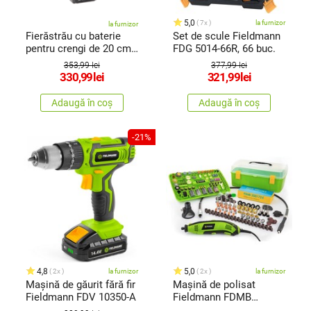
5,0
7x
la furnizor
la furnizor
Fierăstrău cu baterie
Set de scule Fieldmann
pentru crengi de 20 cm,
FDG 5014-66R, 66 buc.
900W, 21 V
353,99 lei
377,99 lei
330,99
lei
321,99
lei
Adaugă în coș
Adaugă în coș
-21%
4,8
5,0
2x
la furnizor
2x
la furnizor
Mașină de găurit fără fir
Mașină de polisat
Fieldmann FDV 10350-A
Fieldmann FDMB
200172-E