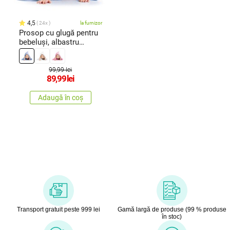
4,5
24x
la furnizor
Prosop cu glugă pentru
bebeluși, albastru
deschis, 80 x 80 cm
99,99 lei
89,99
lei
Adaugă în coș
Transport gratuit peste 999 lei
Gamă largă de produse (99 % produse
în stoc)