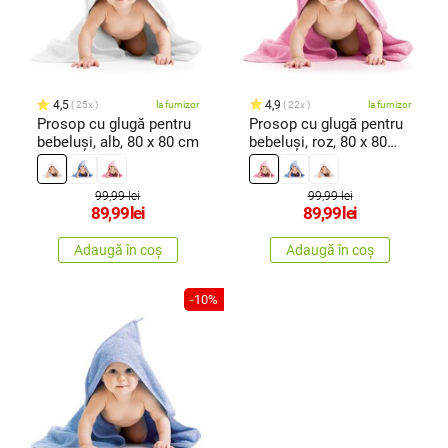
4,5
4,9
25x
la furnizor
22x
la furnizor
Prosop cu glugă pentru
Prosop cu glugă pentru
bebeluși, alb, 80 x 80 cm
bebeluși, roz, 80 x 80
cm
99,99 lei
99,99 lei
89,99
lei
89,99
lei
Adaugă în coș
Adaugă în coș
-10%