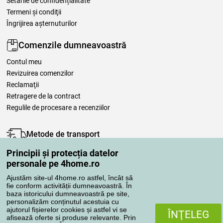
Setările de confidențialitate
Termeni şi condiţii
Îngrijirea așternuturilor
Comenzile dumneavoastră
Contul meu
Revizuirea comenzilor
Reclamaţii
Retragere de la contract
Regulile de procesare a recenziilor
Metode de transport
Principii și protecția datelor
personale pe 4home.ro
Metode de plată
Ajustăm site-ul 4home.ro astfel, încât să
fie conform activității dumneavoastră. În
baza istoricului dumneavoastră pe site,
personalizăm conținutul acestuia cu
Magazin de încredere
ajutorul fișierelor cookies și astfel vi se
ÎNŢELEG
afisează oferte si produse relevante. Prin