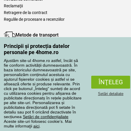
Reclamaţii
Retragere de la contract
Regulile de procesare a recenziilor
Metode de transport
Principii și protecția datelor
personale pe 4home.ro
Metode de plată
Ajustăm site-ul 4home.ro astfel, încât să
fie conform activității dumneavoastră. În
baza istoricului dumneavoastră pe site,
personalizăm conținutul acestuia cu
Magazin de încredere
ajutorul fișierelor cookies și astfel vi se
ÎNŢELEG
afisează oferte si produse relevante. Prin
click pe butonul „Înteleg“ sunteți de acord
cu utilizarea cookies pentru afișarea de
Setări detaliate
publicitate direcționatș în rețele publicitare
pe alte site-uri. Personalizarea și
publicitatea direcționată pot fi setate în
Protecţia datelor cu caracter personal
detaliu sau pot fi oricând dezactivate în
secțiunea
Setări de confidențialiate
Aceste site-uri folosesc cookie's. Mai
multe informaţii
aici
.
Toate drepturile rezervate © 2004-2026 4home, a.s.