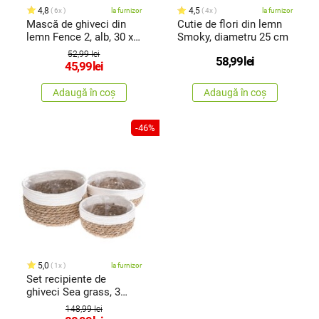
4,8
4,5
6x
la furnizor
4x
la furnizor
Mască de ghiveci din
Cutie de flori din lemn
lemn Fence 2, alb, 30 x
Smoky, diametru 25 cm
10 x 14 cm
52,99 lei
58,99
lei
45,99
lei
Adaugă în coș
Adaugă în coș
-46%
5,0
1x
la furnizor
Set recipiente de
ghiveci Sea grass, 3
buc.
148,99 lei