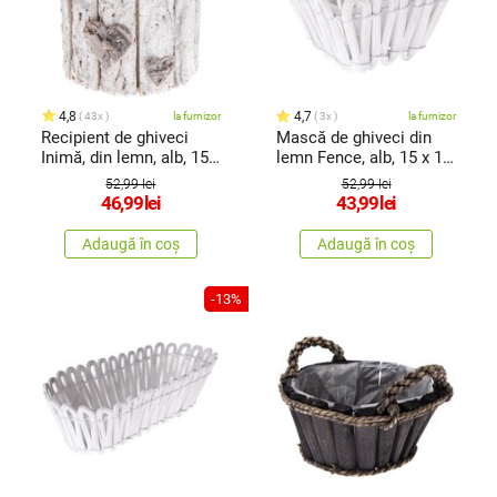
4,8
4,7
43x
la furnizor
3x
la furnizor
Recipient de ghiveci
Mască de ghiveci din
Inimă, din lemn, alb, 15 x
lemn Fence, alb, 15 x 10
15 cm
x 15 cm
52,99 lei
52,99 lei
46,99
lei
43,99
lei
Adaugă în coș
Adaugă în coș
-13%