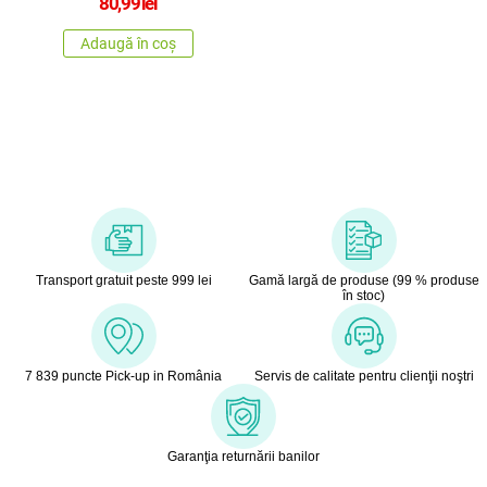
80,99
lei
Adaugă în coș
Transport gratuit peste 999 lei
Gamă largă de produse (99 % produse
în stoc)
7 839 puncte Pick-up in România
Servis de calitate pentru clienţii noştri
Garanţia returnării banilor