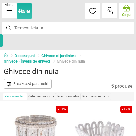
Menu
Coşul
Decorațiuni
Ghivece și jardiniere
Ghivece - Înveliș de ghiveci
Ghivece din nuia
Ghivece din nuia
Precizează parametri
5 produse
Recomandăm
Cele mai vândute
Preț crescător
Preț descrescător
-11%
-17%