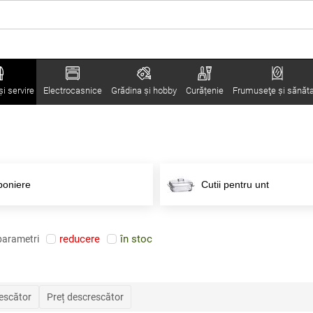
i servire
Electrocasnice
Grădina şi hobby
Curățenie
Frumuseţe şi sănăt
oniere
Cutii pentru unt
reducere
în stoc
parametri
rescător
Preț descrescător