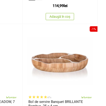
114,99
lei
Adaugă în coș
-1%
la furnizor
47x
la furnizor
EADOW, 7
Bol de servire Banquet BRILLANTE