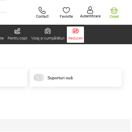
Autentificare
Contact
Favorite
Coşul
ate
Pentru copii
Voiaj și cumpărături
Reduceri
Suporturi ouă