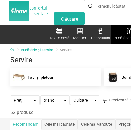
confortul
casei tale
Textile casă
Mobilier
Decorațiuni
Bucătărie ș
Bucătărie și servire
Servire
Servire
Tăvi şi platouri
Bomb
Preţ
brand
Culoare
Precizează 
62 produse
Recomandăm
Cele mai căutate
Cele mai vândute
Preț c