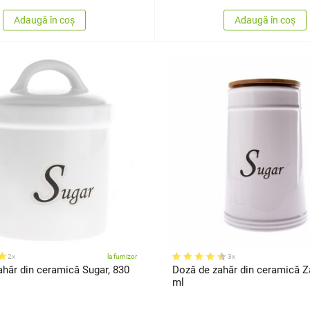
Adaugă în coș
Adaugă în coș
2x
la furnizor
3x
hăr din ceramică Sugar, 830
Doză de zahăr din ceramică Z
ml