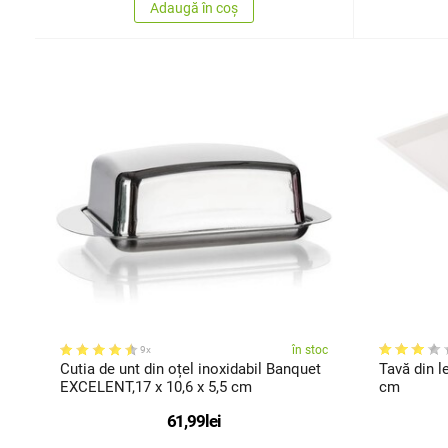
Adaugă în coș
în stoc
9x
Cutia de unt din oțel inoxidabil Banquet
Tavă din l
EXCELENT,17 x 10,6 x 5,5 cm
cm
61,99
lei