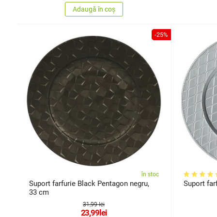
Adaugă în coș
-25%
în stoc
Suport farfurie Black Pentagon negru,
Suport far
33 cm
31,99 lei
23,99
lei