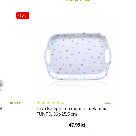
-15%
în stoc
29x
la furnizor
et
Tavă Banquet cu mânere melamină
PUNTO, 36 x25,5 cm
47,99
lei