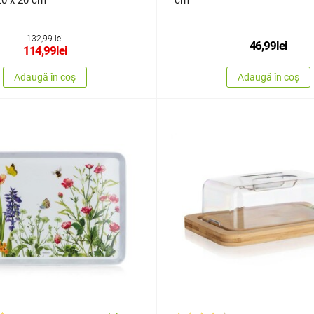
0 x 20 cm
cm
132,99 lei
46,99
lei
114,99
lei
Adaugă în coș
Adaugă în coș