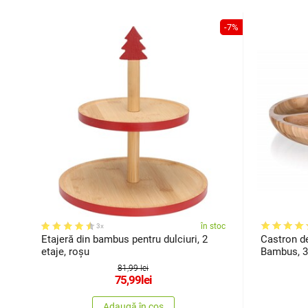
-7%
în stoc
3x
Etajeră din bambus pentru dulciuri, 2
Castron d
etaje, roșu
Bambus, 3
81,99 lei
75,99
lei
Adaugă în coș