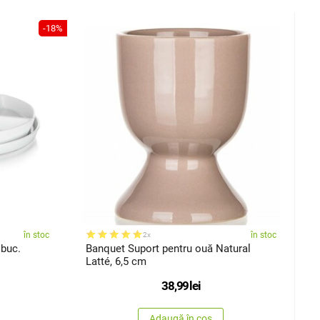
-18%
în stoc
în stoc
2x
 buc.
Banquet Suport pentru ouă Natural
Latté, 6,5 cm
38,99
lei
Adaugă în coș