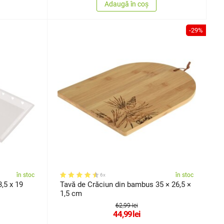
Adaugă în coș
-29%
în stoc
în stoc
6x
3,5 x 19
Tavă de Crăciun din bambus 35 × 26,5 ×
1,5 cm
62,99 lei
44,99
lei