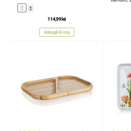
Bamboo, 2
114,99
lei
Adaugă în coș