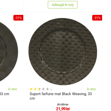
Adaugă în coș
-31%
-31%
în stoc
în stoc
1x
 33 cm
Suport farfurie mat Black Weaving, 33
cm
31,99 lei
21,99
lei