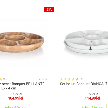
-23%
în stoc
29x
13x
e servit Banquet BRILLANTE
Set boluri Banquet BIANCA, 7
1,5 x 4 cm
135,99 lei
139,99 lei
104,99
lei
114,99
lei
Adaugă în coș
Adaugă în coș