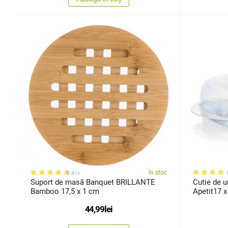
în stoc
41x
Suport de masă Banquet BRILLANTE
Cutie de u
Bamboo 17,5 x 1 cm
Apetit17 x
44,99
lei