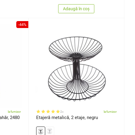
Adaugă în coș
-44%
la furnizor
2x
la furnizor
ahăr, 2480
Etajeră metalică, 2 etaje, negru