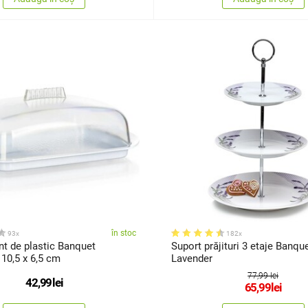
în stoc
93x
182x
nt de plastic Banquet
Suport prăjituri 3 etaje Banqu
 10,5 x 6,5 cm
Lavender
77,99 lei
42,99
lei
65,99
lei