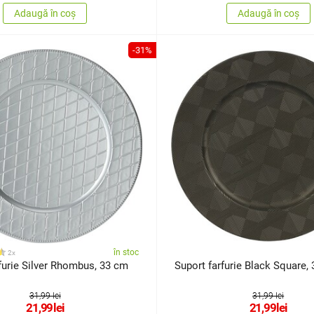
Adaugă în coș
Adaugă în coș
-31%
în stoc
2x
furie Silver Rhombus, 33 cm
Suport farfurie Black Square,
31,99 lei
31,99 lei
21,99
lei
21,99
lei