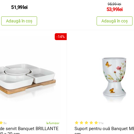
95,99 lei
51,99
lei
53,99
lei
Adaugă în coș
Adaugă în coș
-14%
3x
la furnizor
11x
i de servit Banquet BRILLANTE
Suport pentru ouă Banquet M