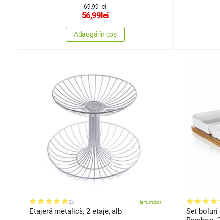
69,99 lei
56,99
lei
Adaugă în coș
2x
la furnizor
Etajeră metalică, 2 etaje, alb
Set bolur