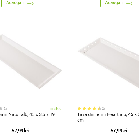
Adaugă în coș
Adaugă în coș
în stoc
5x
2x
emn Natur alb, 45 x 3,5 x 19
Tavă din lemn Heart alb, 45 x 
cm
57,99
lei
57,99
lei