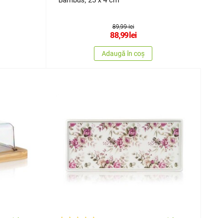
Bambus, 25 x 4 cm
89,99 lei
88,99
lei
Adaugă în coș