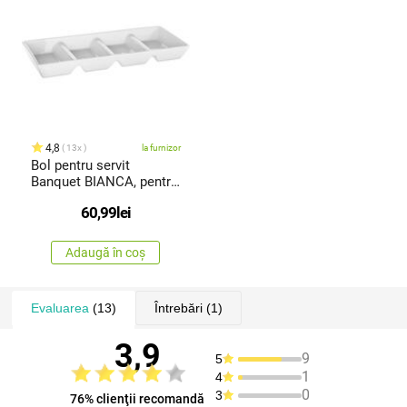
4,8
13x
la furnizor
Bol pentru servit
Banquet BIANCA, pentru
servire33,7 x 13,7 x 3,6
60,99
lei
cm
Adaugă în coș
Evaluarea
(13)
Întrebări
(1)
3,9
9
5
1
4
0
3
76% clienţii recomandă