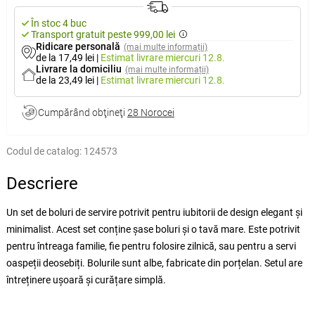
În stoc 4 buc
Transport gratuit peste 999,00 lei
Ridicare personală
(mai multe informații)
de la 17,49 lei
|
Estimat livrare
miercuri 12.8.
Livrare la domiciliu
(mai multe informații)
de la 23,49 lei
|
Estimat livrare
miercuri 12.8.
Cumpărând obţineţi
28 Norocei
Codul de catalog:
124573
Descriere
Un set de boluri de servire potrivit pentru iubitorii de design elegant și
minimalist. Acest set conține șase boluri și o tavă mare. Este potrivit
pentru întreaga familie, fie pentru folosire zilnică, sau pentru a servi
oaspeții deosebiți. Bolurile sunt albe, fabricate din porțelan. Setul are
întreținere ușoară și curățare simplă.