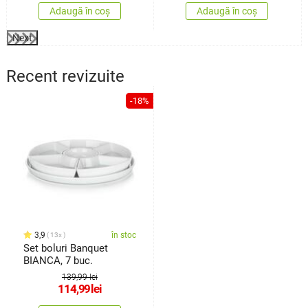
Adaugă în coș
Adaugă în coș
Next
Recent revizuite
-18%
3,9
în stoc
13x
Set boluri Banquet
BIANCA, 7 buc.
139,99 lei
114,99
lei