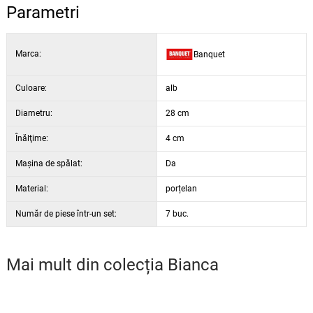
Parametri
Marca:
Banquet
Culoare:
alb
Diametru:
28 cm
Înălţime:
4 cm
Maşina de spălat:
Da
Material:
porțelan
Număr de piese într-un set:
7 buc.
Mai mult din colecția
Bianca