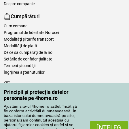
Despre companie
Cumpărături
Cum comand
Programul de fidelitate Norocei
Modalităţi şi tarife transport
Modalităţi de plată
De ce să cumpăraţi de la noi
Setările de confidențialitate
Termeni şi condiţii
Îngrijirea așternuturilor
Comenzile dumneavoastră
Principii și protecția datelor
Contul meu
personale pe 4home.ro
Revizuirea comenzilor
Ajustăm site-ul 4home.ro astfel, încât să
Reclamaţii
fie conform activității dumneavoastră. În
Retragere de la contract
baza istoricului dumneavoastră pe site,
personalizăm conținutul acestuia cu
Regulile de procesare a recenziilor
ajutorul fișierelor cookies și astfel vi se
ÎNŢELEG