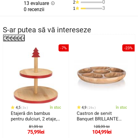
0
2
13 evaluare
3
1
0 recenzii
S-ar putea să vă intereseze
Previous
%
-7%
-23%
4,5
în stoc
4,9
în stoc
3x
29x
Etajeră din bambus
Castron de servit
pentru dulciuri, 2 etaje,
Banquet BRILLANTE
roșu
Bambus, 31,5 x 4 cm
81,99 lei
135,99 lei
75,99
lei
104,99
lei