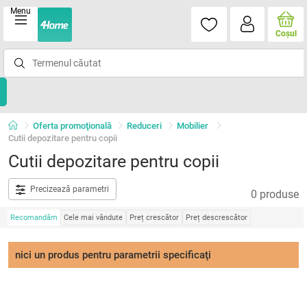
Menu
Coşul
Oferta promoţională
Reduceri
Mobilier
Cutii depozitare pentru copii
Cutii depozitare pentru copii
Precizează parametri
0 produse
Recomandăm
Cele mai vândute
Preț crescător
Preț descrescător
nici un produs pentru parametrii specificaţi