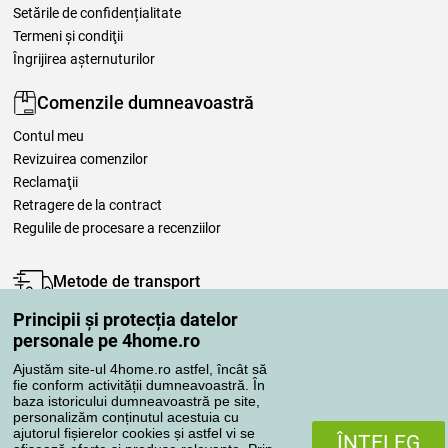
Setările de confidențialitate
Termeni şi condiţii
Îngrijirea așternuturilor
Comenzile dumneavoastră
Contul meu
Revizuirea comenzilor
Reclamaţii
Retragere de la contract
Regulile de procesare a recenziilor
Metode de transport
Principii și protecția datelor
personale pe 4home.ro
Metode de plată
Ajustăm site-ul 4home.ro astfel, încât să
fie conform activității dumneavoastră. În
baza istoricului dumneavoastră pe site,
personalizăm conținutul acestuia cu
Magazin de încredere
ajutorul fișierelor cookies și astfel vi se
ÎNŢELEG