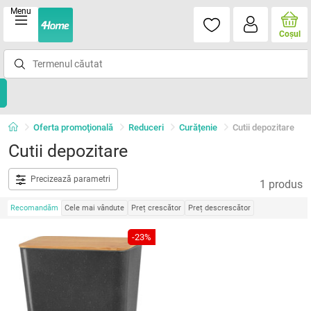
Menu
Coşul
Oferta promoţională
Reduceri
Curățenie
Cutii depozitare
Cutii depozitare
Precizează parametri
1 produs
Recomandăm
Cele mai vândute
Preț crescător
Preț descrescător
-23%