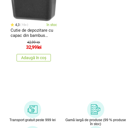
4,3
în stoc
10x
Cutie de depozitare cu
capac din bambus
Roger, 13 x 13,7 x 8 cm,
42,99 lei
antracit
32,99
lei
Adaugă în coș
Transport gratuit peste 999 lei
Gamă largă de produse (99 % produse
în stoc)