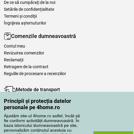
De ce să cumpăraţi de la noi
Setările de confidențialitate
Termeni şi condiţii
Îngrijirea așternuturilor
Comenzile dumneavoastră
Contul meu
Revizuirea comenzilor
Reclamaţii
Retragere de la contract
Regulile de procesare a recenziilor
Metode de transport
Principii și protecția datelor
personale pe 4home.ro
Metode de plată
Ajustăm site-ul 4home.ro astfel, încât să
fie conform activității dumneavoastră. În
baza istoricului dumneavoastră pe site,
personalizăm conținutul acestuia cu
Magazin de încredere