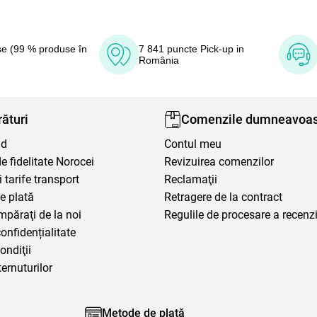
e (99 % produse în
7 841 puncte Pick-up in
România
ături
Comenzile dumneavoas
nd
Contul meu
 fidelitate Norocei
Revizuirea comenzilor
i tarife transport
Reclamaţii
e plată
Retragere de la contract
mpăraţi de la noi
Regulile de procesare a recenzi
confidențialitate
ondiţii
ternuturilor
Metode de plată