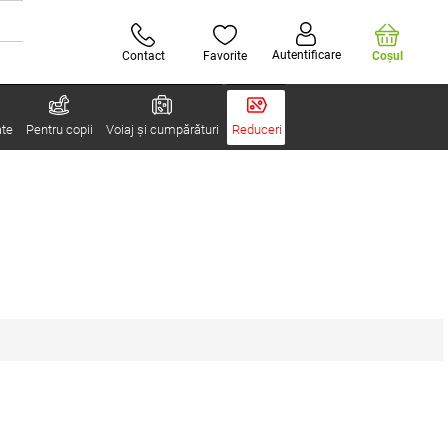
Autentificare
Contact
Favorite
Coşul
ate
Pentru copii
Voiaj și cumpărături
Reduceri