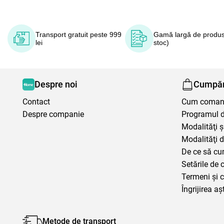
Transport gratuit peste 999
Gamă largă de produs
lei
stoc)
Despre noi
Cumpăr
Contact
Cum coma
Despre companie
Programul de
Modalităţi ş
Modalităţi d
De ce să cu
Setările de 
Termeni şi c
Îngrijirea aș
Metode de transport