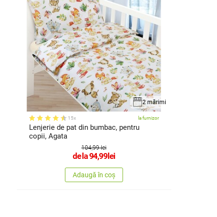
2 mărimi
15x
la furnizor
Lenjerie de pat din bumbac, pentru
copii, Agata
104,99 lei
de la
94,99
lei
Adaugă în coș