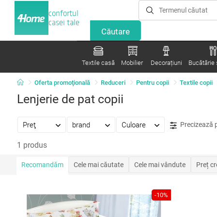
confortul
casei tale
Textile casă
Mobilier
Decorațiuni
Bucătărie ș
Oferta promoţională
Reduceri
Pentru copii
Textile copii
Lenjerie de pat copii
Preţ
brand
Culoare
Precizează 
1 produs
Recomandăm
Cele mai căutate
Cele mai vândute
Preț c
-10%