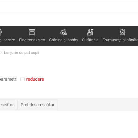
i servire
Electrocasnice
Grădina şi hobby
Curățenie
Frumuseţe şi sănăt
Lenjerie de pat copii
reducere
parametri
rescător
Preț descrescător