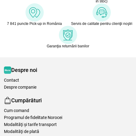
în stoc)
7 841 puncte Pick-up in România
Servis de calitate pentru clienţii noştri
Garanţia returnării banilor
Despre noi
Contact
Despre companie
Cumpărături
Cum comand
Programul de fidelitate Norocei
Modalităţi şi tarife transport
Modalităţi de plată