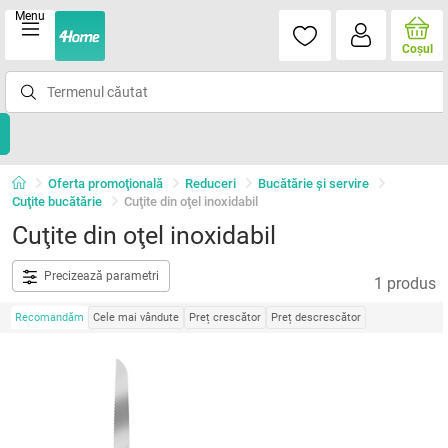
Menu
Coşul
Oferta promoţională
Reduceri
Bucătărie și servire
Cuţite bucătărie
Cuţite din oţel inoxidabil
Cuţite din oţel inoxidabil
Precizează parametri
1 produs
Recomandăm
Cele mai vândute
Preț crescător
Preț descrescător