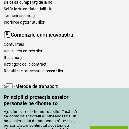
De ce să cumpăraţi de la noi
Setările de confidențialitate
Termeni şi condiţii
Îngrijirea așternuturilor
Comenzile dumneavoastră
Contul meu
Revizuirea comenzilor
Reclamaţii
Retragere de la contract
Regulile de procesare a recenziilor
Metode de transport
Principii și protecția datelor
personale pe 4home.ro
Metode de plată
Ajustăm site-ul 4home.ro astfel, încât să
fie conform activității dumneavoastră. În
baza istoricului dumneavoastră pe site,
personalizăm conținutul acestuia cu
Magazin de încredere