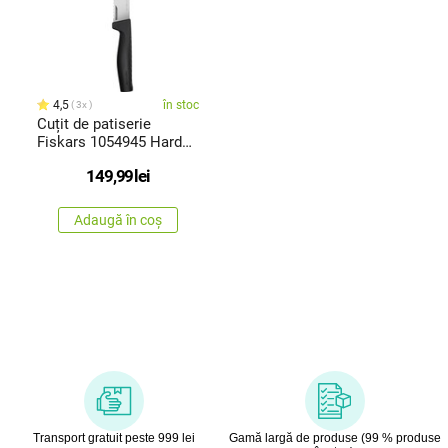
4,5
în stoc
3x
Cuțit de patiserie
Fiskars 1054945 Hard
Edge, 22cm
149,99
lei
Adaugă în coș
Transport gratuit peste 999 lei
Gamă largă de produse (99 % produse