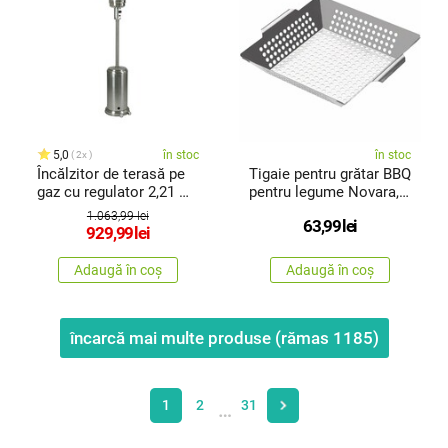
5,0
în stoc
în stoc
2x
Încălzitor de terasă pe
Tigaie pentru grătar BBQ
gaz cu regulator 2,21 m
pentru legume Novara,
,oțel inoxidabil
30x 30 cm
1.063,99 lei
63,99
lei
929,99
lei
Adaugă în coș
Adaugă în coș
încarcă mai multe produse (rămas
1185
)
1
2
31
…