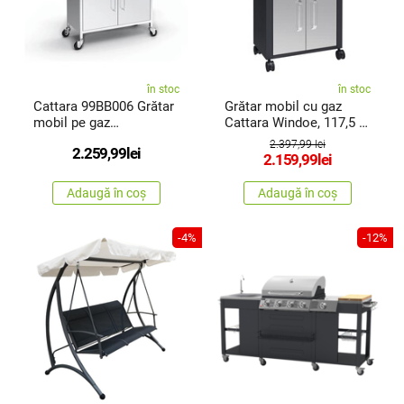
în stoc
în stoc
Cattara 99BB006 Grătar
Grătar mobil cu gaz
mobil pe gaz
Cattara Windoe, 117,5 x
Manhattan, 161 x 161 x
49x 116 cm
2.397,99 lei
2.259,99
lei
51 cm
2.159,99
lei
Adaugă în coș
Adaugă în coș
-4%
-12%