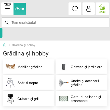
Menu
Coşul
Grădina şi hobby
Grădina şi hobby
Mobilier grădină
Ghivece și jardiniere
Unelte şi accesorii
Scări ţi trepte
grădină
Garduri, palisade şi
Grătare şi grill
ornamente