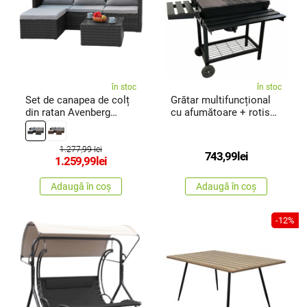
în stoc
în stoc
Set de canapea de colț
Grătar multifuncțional
din ratan Avenberg
cu afumătoare + rotisor
Calypso, negru/gri
electric Kristen, 41 x
deschis
115 x 82 cm
1.277,99 lei
743,99
lei
1.259,99
lei
Adaugă în coș
Adaugă în coș
-12%