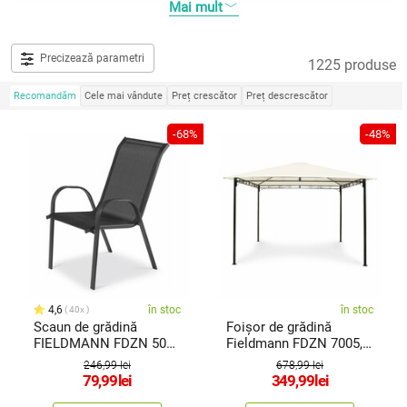
Mai mult
Precizează parametri
1225 produse
Recomandăm
Cele mai vândute
Preț crescător
Preț descrescător
-68%
-48%
4,6
în stoc
în stoc
40x
Scaun de grădină
Foișor de grădină
FIELDMANN FDZN 5010
Fieldmann FDZN 7005, 3
AL
x 3 m
246,99 lei
678,99 lei
79,99
lei
349,99
lei