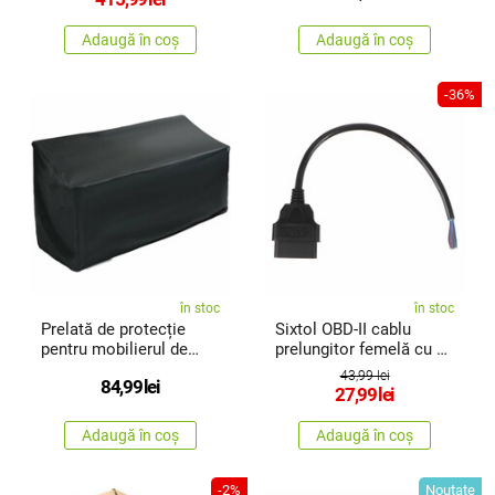
Adaugă în coș
Adaugă în coș
-36%
în stoc
în stoc
Prelată de protecție
Sixtol OBD-II cablu
pentru mobilierul de
prelungitor femelă cu 16
grădinăReto
piniterminat cu cabluri
43,99 lei
84,99
lei
de 30 cm MECHANIC
27,99
lei
CABLE 27
Adaugă în coș
Adaugă în coș
-2%
Noutate