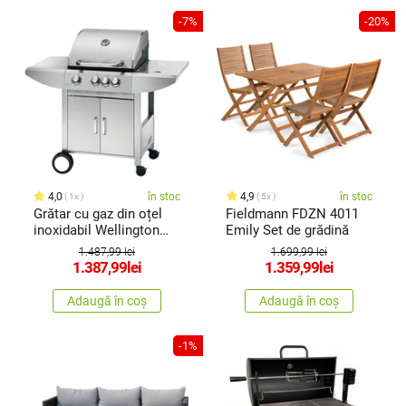
-7%
-20%
4,0
în stoc
4,9
în stoc
1x
5x
Grătar cu gaz din oțel
Fieldmann FDZN 4011
inoxidabil Wellington
Emily Set de grădină
+arzător lateral +
1.487,99 lei
1.699,99 lei
rotisor electric
1.387,99
lei
1.359,99
lei
GRATUIT
Adaugă în coș
Adaugă în coș
-1%