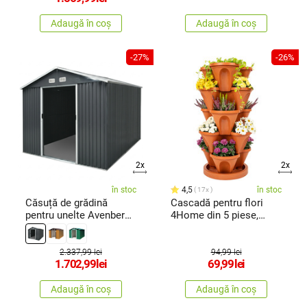
Adaugă în coș
Adaugă în coș
-27%
-26%
2x
2x
în stoc
4,5
în stoc
17x
Căsuță de grădină
Cascadă pentru flori
pentru unelte Avenberg
4Home din 5 piese,
3 x 2,4 mSD-X0810-
teracotă
H170, antracit
2.337,99 lei
94,99 lei
1.702,99
lei
69,99
lei
Adaugă în coș
Adaugă în coș