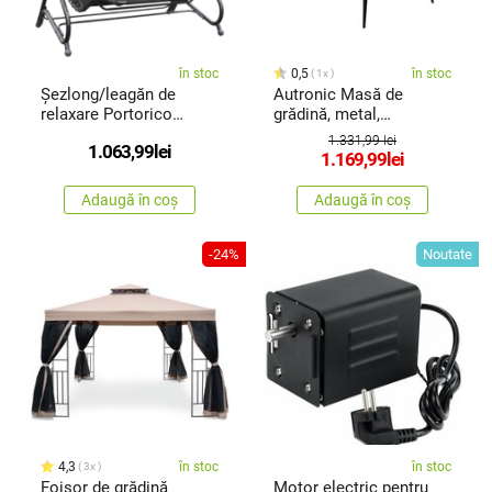
în stoc
0,5
în stoc
1x
Șezlong/leagăn de
Autronic Masă de
relaxare Portorico
grădină, metal,
pentru 2persoane
polywood, maro, AZ-
1.331,99 lei
1.063,99
lei
F1407 NAT
1.169,99
lei
Adaugă în coș
Adaugă în coș
-24%
Noutate
4,3
în stoc
în stoc
3x
Foișor de grădină
Motor electric pentru