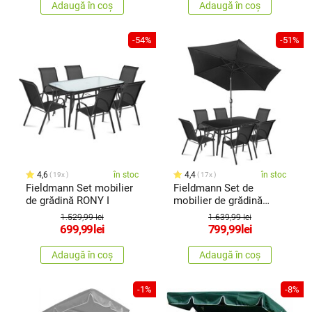
Adaugă în coș
Adaugă în coș
-54%
-51%
4,6
în stoc
4,4
în stoc
19x
17x
Fieldmann Set mobilier
Fieldmann Set de
de grădină RONY I
mobilier de grădină
Ruby Dark, 8 piese
1.529,99 lei
1.639,99 lei
699,99
lei
799,99
lei
Adaugă în coș
Adaugă în coș
-1%
-8%