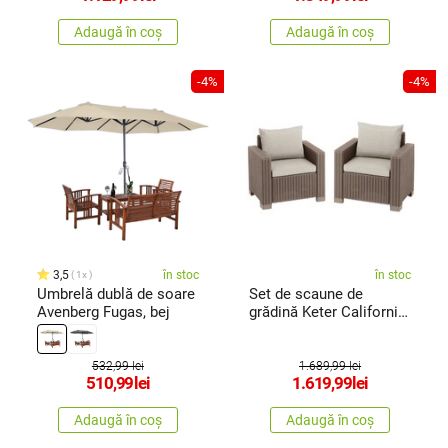
Adaugă în coș
Adaugă în coș
-4%
-4%
3,5
în stoc
în stoc
1x
Umbrelă dublă de soare
Set de scaune de
Avenberg Fugas, bej
grădină Keter California
83 x 68 x 72 cm, 2
bucăți, cappuccino
532,99 lei
1.689,99 lei
510,99
lei
1.619,99
lei
Adaugă în coș
Adaugă în coș