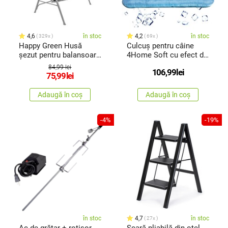
4,6
în stoc
4,2
în stoc
329x
69x
Happy Green Husă
Culcuș pentru câine
șezut pentru balansoar
4Home Soft cu efect de
Panama, gri închis
răcire, 60 x 40 cm
84,99 lei
106,99
lei
75,99
lei
Adaugă în coș
Adaugă în coș
-4%
-19%
în stoc
4,7
în stoc
27x
Ac de grătar + rotisor
Scară pliabilă din oțel