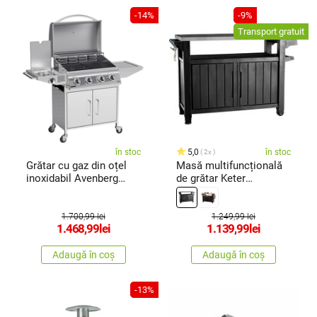
-14%
-9%
Transport gratuit
în stoc
5,0
în stoc
2x
Grătar cu gaz din oțel
Masă multifuncțională
inoxidabil Avenberg
de grătar Keter
cuarzător lateral
pentrugrădină UNITY XL
Vermont, 136 x 53 x
207 l grafit, 134 x 52 x
105,5 cm
90 cm
1.700,99 lei
1.249,99 lei
1.468,99
lei
1.139,99
lei
Adaugă în coș
Adaugă în coș
-13%