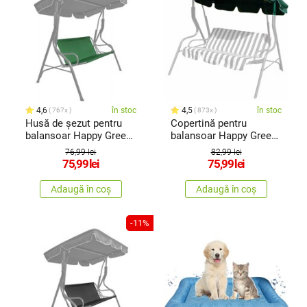
4,6
în stoc
4,5
în stoc
767x
873x
Husă de șezut pentru
Copertină pentru
balansoar Happy Green
balansoar Happy Green
Stripy
Stripy
76,99 lei
82,99 lei
75,99
lei
75,99
lei
Adaugă în coș
Adaugă în coș
-11%