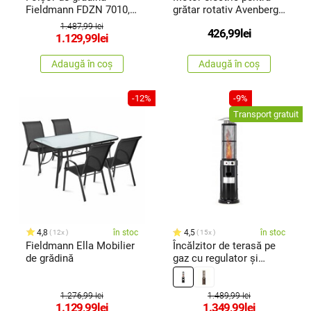
Fieldmann FDZN 7010, 3
grătar rotativ Avenberg
x 3 m
MX-A40 220 V
1.487,99 lei
426,99
lei
1.129,99
lei
Adaugă în coș
Adaugă în coș
-12%
-9%
Transport gratuit
4,8
în stoc
4,5
în stoc
12x
15x
Fieldmann Ella Mobilier
Încălzitor de terasă pe
de grădină
gaz cu regulator și
manșon de protecție 1,8
m, negru
1.276,99 lei
1.489,99 lei
1.129,99
lei
1.349,99
lei