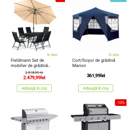
în stoc
în stoc
Fieldmann Set de
Cort/foișor de grădină
mobilier de grădină
Marion
MELISA LIGHT
2.518,99 lei
361,99
lei
2.479,99
lei
Adaugă în coș
Adaugă în coș
-10%