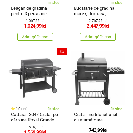
în stoc
în stoc
Leagăn de grădină
Bucătărie de grădină
pentru 3 persoane
mare și luxoasă,
Avenberg Aruba
cugrătar pe gaz
1.067,99 lei
2.767,99 lei
Avenberg Texas
1.024,99
lei
2.447,99
lei
Adaugă în coș
Adaugă în coș
-3%
1,0
în stoc
în stoc
1x
Cattara 13047 Grătar pe
Grătar multifuncțional
cărbune Royal Grande
cu afumătoare
3X l,162 x 108,5 x 64 cm
Avenberg Volcano Bull,
1.616,99 lei
743,99
lei
63 x 106 x 99 cm
1.569,99
lei