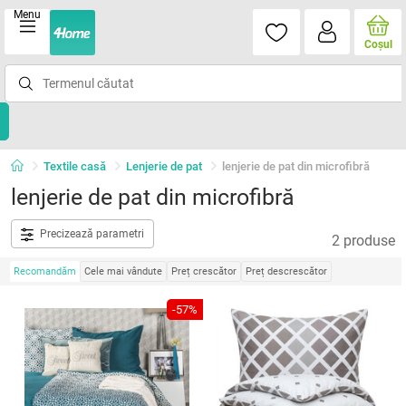
Menu
Coşul
Textile casă
Lenjerie de pat
lenjerie de pat din microfibră
lenjerie de pat din microfibră
Precizează parametri
2 produse
Recomandăm
Cele mai vândute
Preț crescător
Preț descrescător
-57%