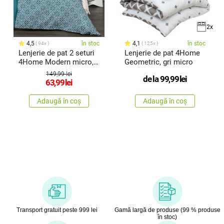
2x
4,5
în stoc
4,1
în stoc
94x
125x
Lenjerie de pat 2 seturi
Lenjerie de pat 4Home
4Home Modern micro,
Geometric, gri micro
140 x 200 cm, 70 x 90
149,99 lei
de la
99,99
lei
cm
63,99
lei
Adaugă în coș
Adaugă în coș
Transport gratuit peste 999 lei
Gamă largă de produse (99 % produse
în stoc)