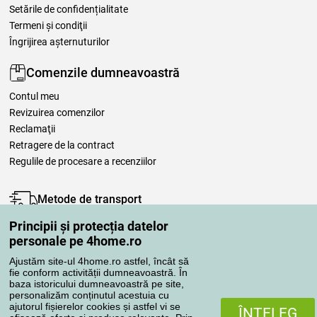
Setările de confidențialitate
Termeni şi condiţii
Îngrijirea așternuturilor
Comenzile dumneavoastră
Contul meu
Revizuirea comenzilor
Reclamaţii
Retragere de la contract
Regulile de procesare a recenziilor
Metode de transport
Principii și protecția datelor
personale pe 4home.ro
Metode de plată
Ajustăm site-ul 4home.ro astfel, încât să
fie conform activității dumneavoastră. În
baza istoricului dumneavoastră pe site,
personalizăm conținutul acestuia cu
Magazin de încredere
ajutorul fișierelor cookies și astfel vi se
ÎNŢELEG