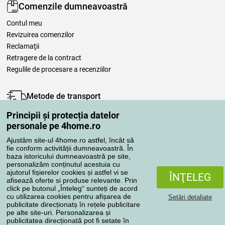
Comenzile dumneavoastră
Contul meu
Revizuirea comenzilor
Reclamaţii
Retragere de la contract
Regulile de procesare a recenziilor
Metode de transport
Principii și protecția datelor
personale pe 4home.ro
Metode de plată
Ajustăm site-ul 4home.ro astfel, încât să
fie conform activității dumneavoastră. În
baza istoricului dumneavoastră pe site,
personalizăm conținutul acestuia cu
Magazin de încredere
ajutorul fișierelor cookies și astfel vi se
ÎNŢELEG
afisează oferte si produse relevante. Prin
click pe butonul „Înteleg“ sunteți de acord
cu utilizarea cookies pentru afișarea de
Setări detaliate
publicitate direcționatș în rețele publicitare
pe alte site-uri. Personalizarea și
publicitatea direcționată pot fi setate în
Protecţia datelor cu caracter personal