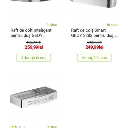
în stoc
în stoc
Raft de colț inteligent
Raft de colț Smart
pentru duș GEDY
GEDY 3283 pentru duș,
247938 ,21 x 4,5 x 21
17 x 3 x17 cm, argintiu
402,99 lei
402,99 lei
cm, oțel inoxidabil mat
259,99
lei
249,99
lei
Adaugă în coș
Adaugă în coș
5,0
în stoc
3x