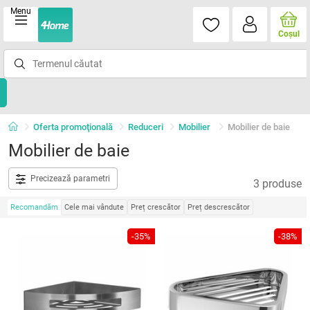
Menu
Coşul
Oferta promoţională
Reduceri
Mobilier
Mobilier de baie
Mobilier de baie
Precizează parametri
3 produse
Recomandăm
Cele mai vândute
Preț crescător
Preț descrescător
-35%
-38%